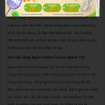
Victor Auraspeed 900F tập trung vào tốc độ và linh hoạt,
với trọng lượng 83g (4U), thân dẻo và điểm cân bằng cân
bằng. Công nghệ Aero-Sword giúp vung vợt nhanh, phù
hợp học sinh chơi đôi. Người dùng khen ngợi khả năng
xử lý cầu đa dạng, từ đập đến phòng thủ. Giá khoảng
900.000 VNĐ, vợt có thiết kế đẹp mắt. Nhược điểm là cần
kỹ thuật cơ bản để khai thác tối đa.
Vợt cầu lông Apacs Nano Fusion Speed 722
Apacs Nano Fusion Speed 722 là lựa chọn cân bằng,
trọng lượng 80g (6U), thân cứng trung bình và điểm cân
bằng cân bằng. Công nghệ Nano Fusion tăng tốc độ
đập, phù hợp học sinh thích tấn công. Đánh giá cho thấy
vợt chính xác cao, dễ xoay chuyển. Giá khoảng 700.000
VNĐ, lý tưởng cho học sinh nam. Ưu điểm là giá rẻ,