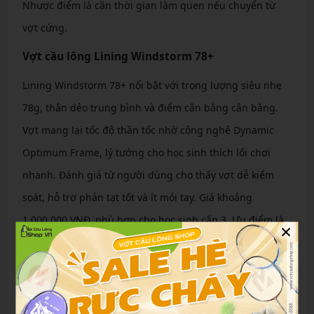
Nhược điểm là cần thời gian làm quen nếu chuyển từ
vợt cứng.
Vợt cầu lông Lining Windstorm 78+
Lining Windstorm 78+ nổi bật với trọng lượng siêu nhẹ
78g, thân dẻo trung bình và điểm cân bằng cân bằng.
Vợt mang lại tốc độ thần tốc nhờ công nghệ Dynamic
Optimum Frame, lý tưởng cho học sinh thích lối chơi
nhanh. Đánh giá từ người dùng cho thấy vợt dễ kiểm
soát, hỗ trợ phản tạt tốt và ít mỏi tay. Giá khoảng
1.000.000 VNĐ, phù hợp cho học sinh cấp 3. Ưu điểm là
×
cán cầm chắc chắn, nhược điểm là không phù hợp đánh
mạnh liên tục.
Vợt cầu lông Victor Auraspeed 900F