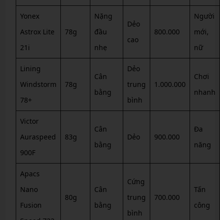
Yonex
Nặng
Người
Dẻo
Astrox Lite
78g
đầu
800.000
mới,
cao
21i
nhẹ
nữ
Lining
Dẻo
Cân
Chơi
Windstorm
78g
trung
1.000.000
bằng
nhanh
78+
bình
Victor
Cân
Đa
Auraspeed
83g
Dẻo
900.000
bằng
năng
900F
Apacs
Cứng
Nano
Cân
Tấn
80g
trung
700.000
Fusion
bằng
công
bình