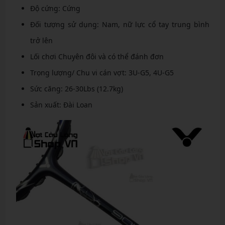
Độ cứng: Cứng
Đối tượng sử dụng: Nam, nữ lực cổ tay trung bình
trở lên
Lối chơi Chuyên đôi và có thể đánh đơn
Trọng lượng/ Chu vi cán vợt: 3U-G5, 4U-G5
Sức căng: 26-30Lbs (12.7kg)
Sản xuất: Đài Loan