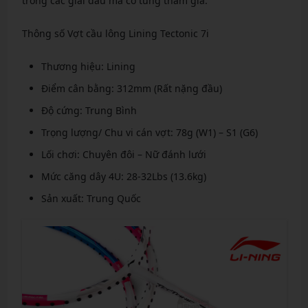
trong các giải đấu mà cô từng tham gia.
Thông số Vợt cầu lông Lining Tectonic 7i
Thương hiệu: Lining
Điểm cân bằng: 312mm (Rất nặng đầu)
Độ cứng: Trung Bình
Trọng lượng/ Chu vi cán vợt: 78g (W1) – S1 (G6)
Lối chơi: Chuyên đôi – Nữ đánh lưới
Mức căng dây 4U: 28-32Lbs (13.6kg)
Sản xuất: Trung Quốc