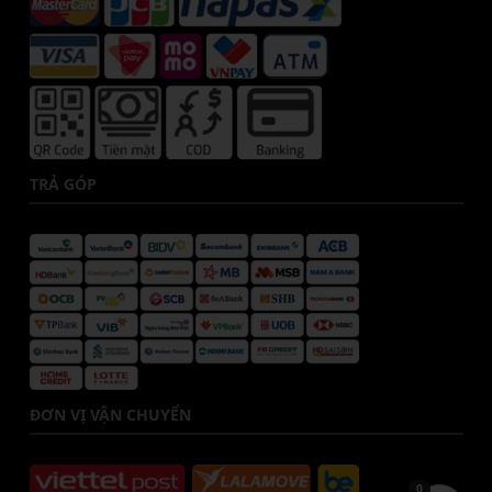
TRẢ GÓP
ĐƠN VỊ VẬN CHUYỂN
0