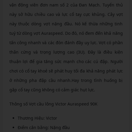
vận động viên đơn nam số 2 của Đan Mạch. Tuyển thủ
này sở hữu chiều cao và lực cổ tay cực khủng. Cây vợt
này thuộc dòng vợt nặng đầu. Nó kế thừa những tinh
tuý từ dòng vợt Auraspeed. Do đó, nó đem đến khả năng
tấn công nhanh và các đòn đánh đầy uy lực. Vợt có phần
thân cứng và trọng lượng cao (3U). Đây là điều kiện
thuận lợi để gia tăng sức mạnh cho các cú đập. Người
chơi có cổ tay khoẻ sẽ phát huy tối đa khả năng phát lực
ở những pha đập cầu nhanh.Hay trong tình huống bị
gập cổ tay cũng không có cảm giác hụt lực.
Thông số Vợt cầu lông Victor Auraspeed 90K
Thương Hiệu: Victor
Điểm cân bằng: Nặng đầu