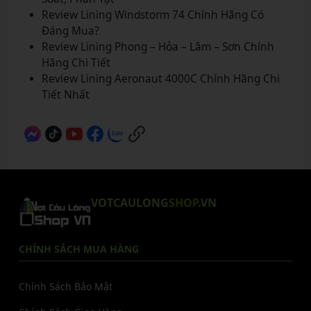
Review Lining Windstorm 74 Chính Hãng Có
Đáng Mua?
Review Lining Phong – Hỏa – Lâm – Sơn Chính
Hãng Chi Tiết
Review Lining Aeronaut 4000C Chính Hãng Chi
Tiết Nhất
VOTCAULONG
SHOP
.VN
CHÍNH SÁCH MUA HÀNG
Chính Sách Bảo Mật