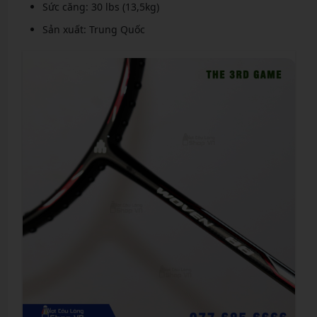
Sức căng: 30 lbs (13,5kg)
Sản xuất: Trung Quốc