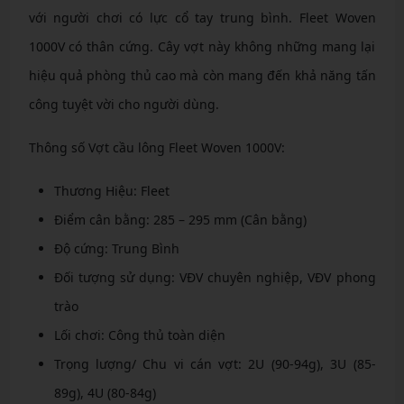
với người chơi có lực cổ tay trung bình. Fleet Woven
1000V có thân cứng. Cây vợt này không những mang lại
hiệu quả phòng thủ cao mà còn mang đến khả năng tấn
công tuyệt vời cho người dùng.
Thông số Vợt cầu lông Fleet Woven 1000V:
Thương Hiệu: Fleet
Điểm cân bằng: 285 – 295 mm (Cân bằng)
Độ cứng: Trung Bình
Đối tượng sử dụng: VĐV chuyên nghiệp, VĐV phong
trào
Lối chơi: Công thủ toàn diện
Trọng lượng/ Chu vi cán vợt: 2U (90-94g), 3U (85-
89g), 4U (80-84g)