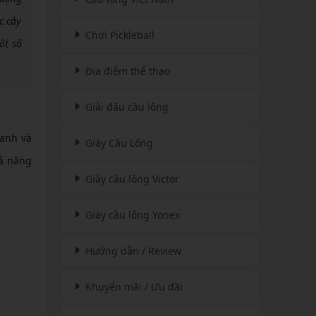
c cây
Chơi Pickleball
ột số
Địa điểm thể thao
Giải đấu cầu lông
hanh và
Giày Cầu Lông
hả năng
Giày cầu lông Victor
Giày cầu lông Yonex
Hướng dẫn / Review
Khuyến mãi / Ưu đãi