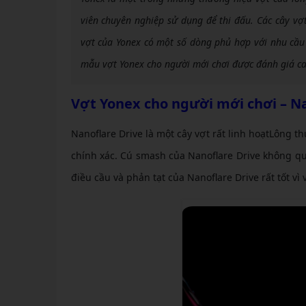
GIÀY 
Vớ Cầu Lông
Vợt Pickleball Kamito
VỢT 
viên chuyên nghiệp sử dụng để thi đấu. Các cây vợ
GIÀY 
Vợt Pickleball Dưới 1tr
VỢT 
vợt của Yonex có một số dòng phủ hợp với nhu cầu 
Xem thêm
GIÀY 
mẫu vợt Yonex cho người mới chơi được đánh giá ca
VỢT 
GIÀY 
VỢT 
Vợt Yonex cho người mới chơi – Na
VỢT 
Nanoflare Drive là một cây vợt rất linh hoạtLông 
VỢT 
chính xác. Cú smash của Nanoflare Drive không q
điều cầu và phản tạt của Nanoflare Drive rất tốt vì
VỢT 