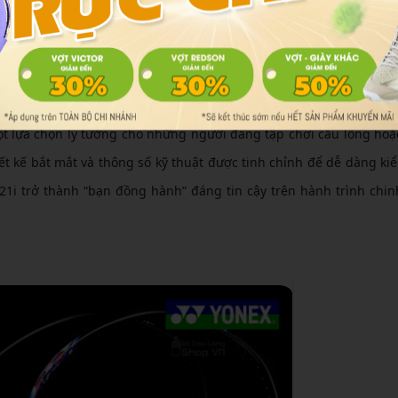
 HM Graphite
rox Lite 21i
một lựa chọn lý tưởng cho những người đang tập chơi cầu lông ho
ết kế bắt mắt và thông số kỹ thuật được tinh chỉnh để dễ dàng ki
e 21i trở thành “bạn đồng hành” đáng tin cậy trên hành trình chi