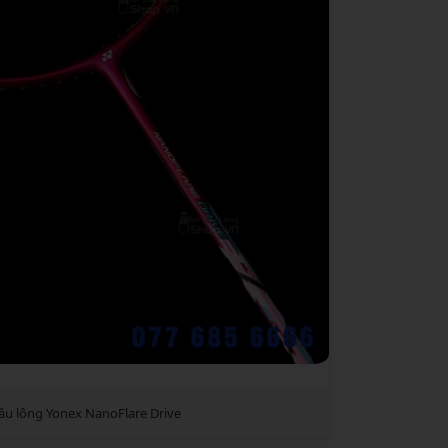
ầu lông Yonex NanoFlare Drive