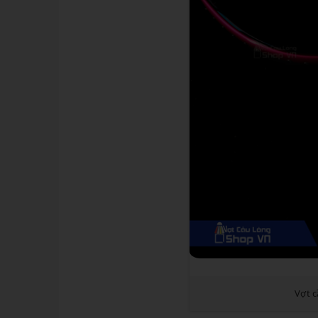
Vợt c