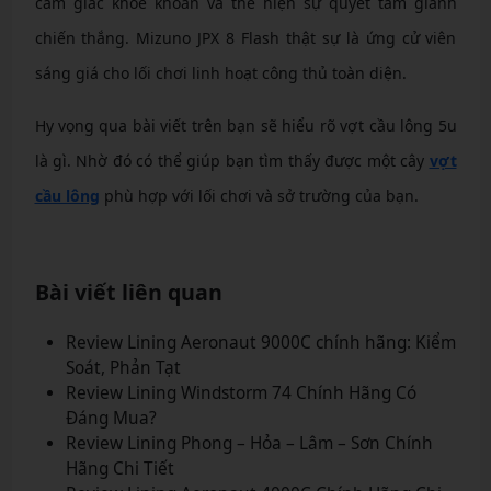
cảm giác khoẻ khoắn và thể hiện sự quyết tâm giành
chiến thắng. Mizuno JPX 8 Flash thật sự là ứng cử viên
sáng giá cho lối chơi linh hoạt công thủ toàn diện.
Hy vọng qua bài viết trên bạn sẽ hiểu rõ vợt cầu lông 5u
là gì. Nhờ đó có thể giúp bạn tìm thấy được một cây
vợt
cầu lông
phù hợp với lối chơi và sở trường của bạn.
Bài viết liên quan
Review Lining Aeronaut 9000C chính hãng: Kiểm
Soát, Phản Tạt
Review Lining Windstorm 74 Chính Hãng Có
Đáng Mua?
Review Lining Phong – Hỏa – Lâm – Sơn Chính
Hãng Chi Tiết