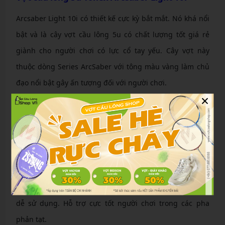
Arcsaber Light 10i có thiết kế cực kỳ bắt mắt. Nó khá nổi
bật và là cây vợt cầu lông 5u có chất lượng tốt giá rẻ
giành cho người chơi có lực cổ tay yếu. Cây vợt này
thuộc dòng Series ArcSaber với tông màu vàng làm chủ
đạo nổi bật gây ấn tượng đối với người chơi.
×
Yonex mang đến cho cho người chơi cầu lông một cây
vợt có trọng lượng nhẹ. Nhưng vẫn mang đầy đủ các
công nghệ tiên tiến. Cây vợt này hỗ trợ đầy đủ các nhu
cầu của người dùng. Không những thế, nó còn là một
cây vợt có giá thành tương đối mềm. Cây vợt này không
quá cứng có độ dỏ vừa phải nên nó cục kỳ linh hoạt và
dễ sử dụng. Hỗ trợ cực tốt người chơi trong các pha
phản tạt.