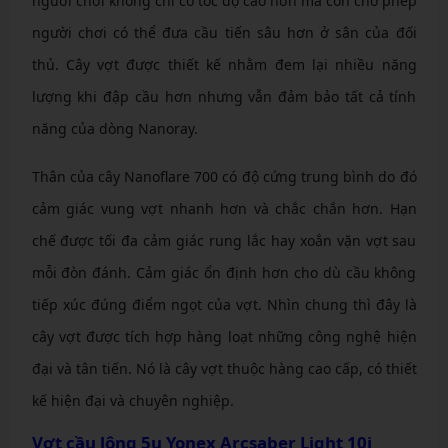
người chơi không chỉ có tốc độ cao hơn mà còn cho phép
người chơi có thể đưa cầu tiến sâu hơn ở sân của đối
thủ. Cây vợt được thiết kế nhằm đem lại nhiều năng
lượng khi đập cầu hơn nhưng vẫn đảm bảo tất cả tính
năng của dòng Nanoray.
Thân của cây Nanoflare 700 có độ cứng trung bình do đó
cảm giác vung vợt nhanh hơn và chắc chắn hơn. Hạn
chế được tối đa cảm giác rung lắc hay xoắn vặn vợt sau
mỗi đòn đánh. Cảm giác ổn định hơn cho dù cầu không
tiếp xúc đúng điểm ngọt của vợt. Nhìn chung thì đây là
cây vợt được tích hợp hàng loạt những công nghệ hiện
đại và tân tiến. Nó là cây vợt thuộc hàng cao cấp, có thiết
kế hiện đại và chuyên nghiệp.
Vợt cầu lông 5u Yonex Arcsaber Light 10i