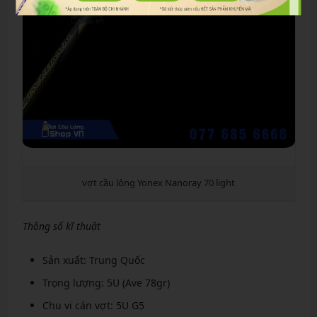
vợt cầu lông Yonex Nanoray 70 light
Thông số kĩ thuật
Sản xuất: Trung Quốc
Trọng lượng: 5U (Ave 78gr)
Chu vi cán vợt: 5U G5