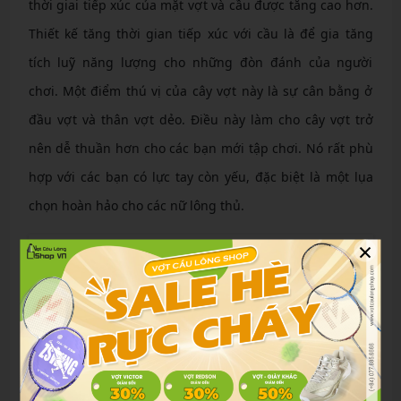
thời giai tiếp xúc của mặt vợt và cầu được tăng cao hơn.
Thiết kế tăng thời gian tiếp xúc với cầu là để gia tăng
tích luỹ năng lượng cho những đòn đánh của người
chơi. Một điểm thú vị của cây vợt này là sự cân bằng ở
đầu vợt và thân vợt dẻo. Điều này làm cho cây vợt trở
nên dễ thuần hơn cho các bạn mới tập chơi. Nó rất phù
hợp với các bạn có lực tay còn yếu, đặc biệt là một lụa
chọn hoàn hảo cho các nữ lông thủ.
×