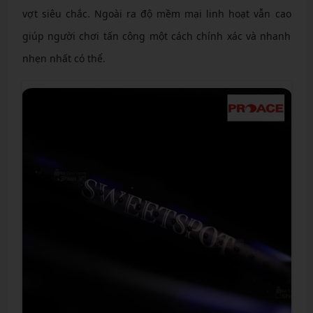
vợt siêu chắc. Ngoài ra độ mềm mại linh hoạt vẫn cao
giúp người chơi tấn công một cách chính xác và nhanh
nhẹn nhất có thể.