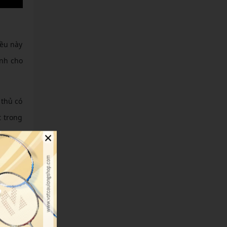
iều này
ạnh cho
 thủ có
t trong
×