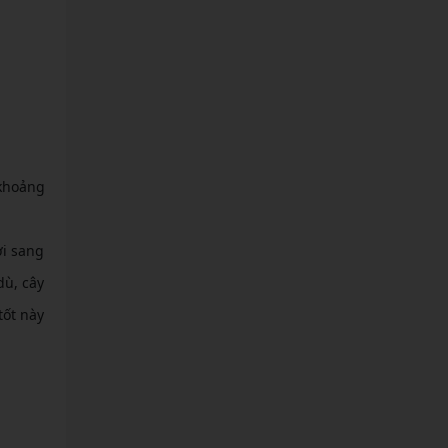
khoảng
ơi sang
dù, cây
tốt này