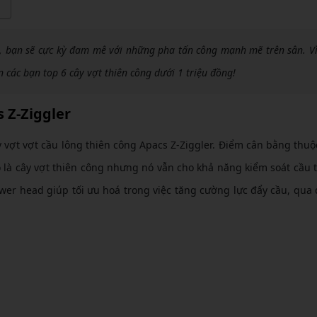
CẦU LÔNG KUMPOO
CẦU LÔNG REDSON
CẦU LÔNG KAWASAKI
CẦU LÔNG 3RD
g, bạn sẽ cực kỳ đam mê với những pha tấn công mạnh mẽ trên sân. Vì
CẦU LÔNG FELET
CẦU LÔNG APAVI
n các bạn top 6 cây vợt thiên công dưới 1 triệu đồng!
CẦU LÔNG APAVI
CẦU LÔNG DAS X
s Z-Ziggler
CẦU LÔNG FLEET
y vợt vợt cầu lông thiên công Apacs Z-Ziggler. Điểm cân bằng thu
CẦU LÔNG FLEX POWER
là cây vợt thiên công nhưng nó vẫn cho khả năng kiểm soát cầu 
CẦU LÔNG FORZA
ower head giúp tối ưu hoá trong việc tăng cường lực đẩy cầu, qua