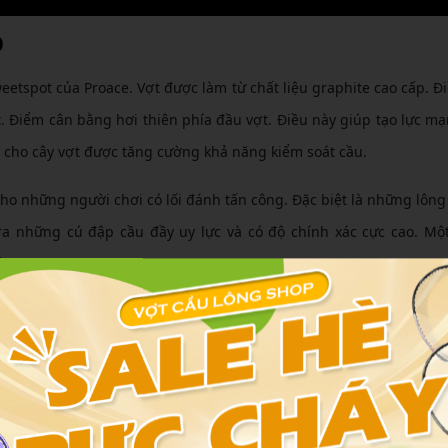
0
eetspot của Proace. Vợt được làm từ chất liệu graphite cao cấp. Đ
t. Điểm cân bằng hơi thiên phía đầu vợt. Điều này giúp tạo lực m
 cho cây vợt được tăng cường khả năng kiểm soát cầu.
ho những người chơi có lối đánh tấn công. Đặc biệt là những lông
 ra những cú đập cầu đầy uy lực và có độ chính xác cực cao. Mộ
ền.