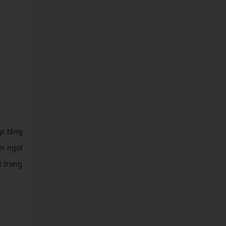
úp tăng
ểm ngọt
ó trọng