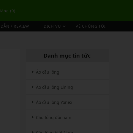
Hàng (
0
)
DẪN / REVIEW
DỊCH VỤ
VỀ CHÚNG TÔI
DỊCH VỤ ĐAN VỢT CẦU LÔNG
TÚI/BALO CẦU LÔNG
OP
DỊCH VỤ THU MUA VỢT CŨ
ex
Túi Cầu Lông Lining
Danh mục tin tức
ing
Túi Cầu Lông Yonex
mpoo
Túi Cầu Lông Victor
Áo cầu lông
tor
Túi Cầu Lông Mizuno
Áo cầu lông Lining
Túi Cầu Lông Apavi
Xem thêm
EBALL
MÁY ĐAN
Áo cầu lông Yonex
Phụ Kiện Máy Đan
Cầu lông đôi nam
Cầu lông Việt Nam