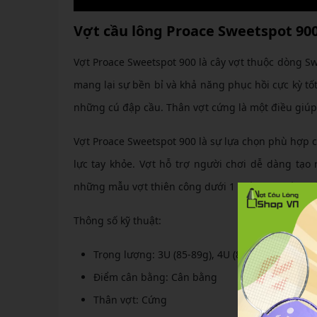
Vợt cầu lông Proace Sweetspot 90
Vợt Proace Sweetspot 900 là cây vợt thuộc dòng Sw
mang lại sự bền bỉ và khả năng phục hồi cực kỳ tố
những cú đập cầu. Thân vợt cứng là một điều giúp
Vợt Proace Sweetspot 900 là sự lựa chọn phù hợp c
lực tay khỏe. Vợt hỗ trợ người chơi dễ dàng tạo
những mẫu vợt thiên công dưới 1 triệu cực đáng ti
Thông số kỹ thuật:
Trọng lượng: 3U (85-89g), 4U (80-84g)
Điểm cân bằng: Cân bằng
Thân vợt: Cứng