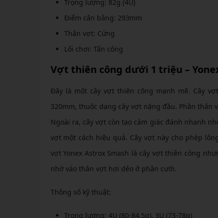
Trọng lượng: 82g (4U)
Điểm cân bằng: 293mm
Thân vợt: Cứng
Lối chơi: Tấn công
Vợt thiên công dưới 1 triệu – Yon
Đây là một cây vợt thiên công mạnh mẽ. Cây vợ
320mm, thuộc dạng cây vợt nặng đầu. Phần thân v
Ngoài ra, cây vợt còn tạo cảm giác đánh nhanh nhờ
vợt một cách hiệu quả. Cây vợt này cho phép lôn
vợt Yonex Astrox Smash là cây vợt thiên công như
nhờ vào thân vợt hơi dẻo ở phần cưới.
Thông số kỹ thuật:
Trọng lượng: 4U (80-84.5g), 3U (73-78g)