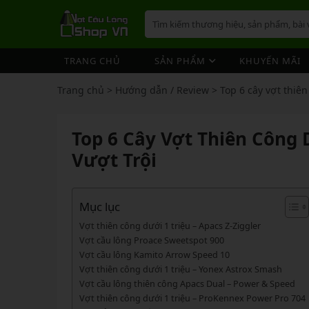
TRANG CHỦ
SẢN PHẨM
KHUYẾN MÃI
VỢT CẦU LÔNG
GIÀY 
ÁO CẦ
QUẦN 
TÚI/B
CƯỚC 
PHỤ K
NÓN
Trang chủ
>
Hướng dẫn / Review
>
Top 6 cây vợt thiên
VỢT 
VỢT CẦU LÔNG
GIÀY CẦU LÔNG
GIÀY CẦU LÔNG
GIÀY 
ÁO CẦ
QUẦN 
TÚI/B
CUỐN 
TÚI/B
VỢT 
Vợt Cầu Lông Yonex
Giày Cầu Lông Yonex
Top 6 Cây Vợt Thiên Công 
ÁO CẦU LÔNG
GIÀY 
ÁO CẦ
QUẦN 
TÚI/B
ỐNG C
BÓNG 
Vợt Cầu Lông Victor
Giày Cầu Lông Mizuno
VỢT 
Vượt Trội
QUẦN CẦU LÔNG
GIÀY 
ÁO CẦ
QUẦN 
TÚI/B
VỚ CẦ
Vợt Cầu Lông Lining
Giày Cầu Lông Lining
VỢT 
Vợt Cầu Lông Mizuno
Giày Cầu Lông Victor
TÚI / BALO CẦU LÔNG
GIÀY 
ÁO CẦ
QUẦN
TÚI/B
Vợt Cầu Lông Hundred
Giày Cầu Lông Hundred
Mục lục
VỢT 
PHỤ KIỆN CẦU LÔNG
GIÀY 
TÚI/B
Xem thêm
Xem thêm
Vợt thiên công dưới 1 triệu – Apacs Z-Ziggler
MÁY ĐAN
GIÀY 
TÚI/B
PHỤ KIỆN CẦU LÔNG
VỢT PICKLEBALL
VỢT 
Vợt cầu lông Proace Sweetspot 900
Vợt cầu lông Kamito Arrow Speed 10
VỢT PICKLEBALL
GIÀY 
Cước Cầu Lông
Vợt Pickleball Joola
VỢT 
Vợt thiên công dưới 1 triệu – Yonex Astrox Smash
Ống Cầu Lông
Vợt Pickleball Sypik
Vợt cầu lông thiên công Apacs Dual – Power & Speed
PHỤ KIỆN PICKLE BALL
GIÀY 
VỢT 
Vợt thiên công dưới 1 triệu – ProKennex Power Pro 704
Cuốn Cán Cầu Lông
Vợt Pickleball Lining