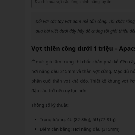
GIÀY 
Địa chỉ mua vợt cầu lông chính hãng, uy tín
Vớ Cầu Lông
Vợt Pickleball Kamito
VỢT 
GIÀY 
Vợt Pickleball Dưới 1tr
VỢT 
Đối với các tay vợt đam mê tấn công. Thì chắc rằn
Xem thêm
GIÀY 
VỢT 
qua bài viết dưới đây hãy để chúng tôi giới thiệu đế
GIÀY 
VỢT 
Vợt thiên công dưới 1 triệu – Apac
VỢT 
Ở mức giá tầm trung thì chắc chắn phải kể đến câ
VỢT 
hơi nặng đầu 315mm và thân vợt cứng. Mặc dù nó 
VỢT 
phần cuối thân vợt khá dẻo. Thiết kế khung vợt P
đập cầu trở nên uy lực hơn.
Thông số kỹ thuật:
Trọng lượng: 4U (82-86g), 5U (77-81g)
Điểm cân bằng: Hơi nặng đầu (315mm)