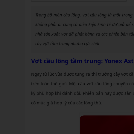
GIÀY 
Vớ Cầu Lông
Vợt Pickleball Kamito
VỢT 
GIÀY 
Vợt Pickleball Dưới 1tr
Trong bộ môn cầu lông, vợt cầu lông là một trong 
VỢT 
Xem thêm
GIÀY 
không phải ai cũng có điều kiện kinh tế dư giả để
VỢT 
GIÀY 
nhà sản xuất vợt đã phát hành ra các phiên bản tầm 
VỢT 
cây vợt tầm trung nhưng cực chất
VỢT 
Vợt cầu lông tầm trung: Yonex As
VỢT 
Ngay từ lúc vừa được tung ra thị trường cây vợt 
VỢT 
trên toàn thế giới. Một câu vợt cầu lông chuyên c
kỳ phù hợp khi đánh đôi. Phiên bản này được sản 
có mức giá hợp lý của các lông thủ.