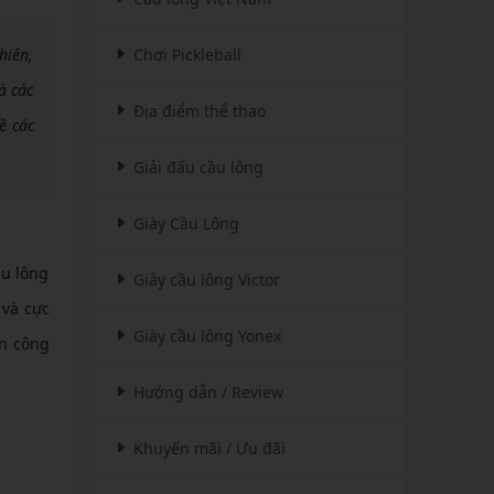
hiên,
Chơi Pickleball
à các
Địa điểm thể thao
ề các
Giải đấu cầu lông
Giày Cầu Lông
ầu lông
Giày cầu lông Victor
 và cực
Giày cầu lông Yonex
ên công
Hướng dẫn / Review
Khuyến mãi / Ưu đãi