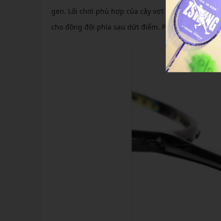
gen. Lối chơi phù hợp của cây vợt này là lối đánh n
cho đồng đội phía sau dứt điểm. Phiên bản Yonex A