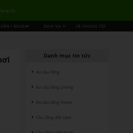
Hàng (
0
)
DẪN / REVIEW
DỊCH VỤ
VỀ CHÚNG TÔI
DỊCH VỤ ĐAN VỢT CẦU LÔNG
TÚI/BALO CẦU LÔNG
OP
DỊCH VỤ THU MUA VỢT CŨ
ex
Túi Cầu Lông Lining
Danh mục tin tức
hơi
ing
Túi Cầu Lông Yonex
mpoo
Túi Cầu Lông Victor
Áo cầu lông
tor
Túi Cầu Lông Mizuno
Áo cầu lông Lining
Túi Cầu Lông Apavi
Xem thêm
EBALL
MÁY ĐAN
Áo cầu lông Yonex
Phụ Kiện Máy Đan
Cầu lông đôi nam
Cầu lông Việt Nam