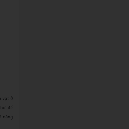
n vợt ở
chơi để
uá nặng