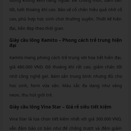
lượng không kém hàng ngoại. Đế chống mòn, bám sân
tốt, lưới thoáng khí cao. Bảo vệ cổ chân hiệu quả nhờ cổ
cao, phù hợp học sinh chơi thường xuyên. Thiết kế hiện
đại, bền đẹp theo thời gian.
Giày cầu lông Kamito – Phong cách trẻ trung hiện
đại
Kamito mang phong cách trẻ trung với họa tiết hiện đại,
giá 480.000 VND. Độ thoáng khí rất cao, giảm chấn tốt
nhờ công nghệ gel. Bám sân trung bình nhưng đủ cho
học sinh, form vừa vặn. Màu sắc đa dạng như vàng
neon, thu hút giới trẻ.
Giày cầu lông Vina Star – Giá rẻ siêu tiết kiệm
Vina Star là lựa chọn tiết kiệm nhất với giá 300.000 VND,
vẫn đảm bảo cơ bản như đế chống trượt và đệm giảm