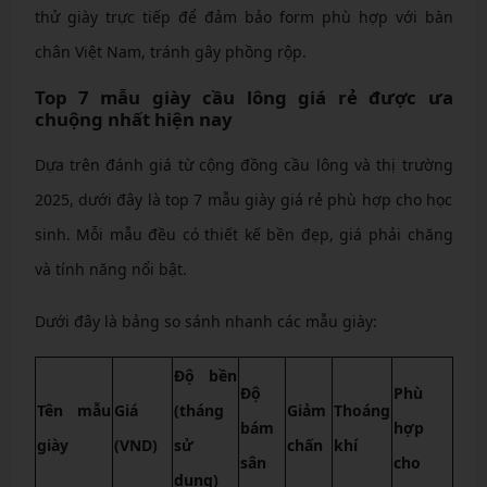
thử giày trực tiếp để đảm bảo form phù hợp với bàn
chân Việt Nam, tránh gây phồng rộp.
Top 7 mẫu giày cầu lông giá rẻ được ưa
chuộng nhất hiện nay
Dựa trên đánh giá từ cộng đồng cầu lông và thị trường
2025, dưới đây là top 7 mẫu giày giá rẻ phù hợp cho học
sinh. Mỗi mẫu đều có thiết kế bền đẹp, giá phải chăng
và tính năng nổi bật.
Dưới đây là bảng so sánh nhanh các mẫu giày:
Độ bền
Độ
Phù
Tên mẫu
Giá
(tháng
Giảm
Thoáng
bám
hợp
giày
(VND)
sử
chấn
khí
sân
cho
dụng)