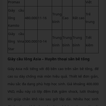
Promax
Việt
Giày cầu
Trung
Trẻ
lông
480.000
11-16
Cao
Rất cao
bình
trung
Kamito
Giày cầu
Trung
Trung
Trung
Tiết
lông Vina
300.000
10-14
bình
bình
bình
kiệm
Star
Giày cầu lông Asia – Huyền thoại sân bê tông
Giày Asia nổi tiếng với độ bền cao trên sân bê tông, đế
cao su dày chống mài mòn hiệu quả. Thiết kế đơn giản,
màu sắc đa dạng phù hợp học sinh. Giá khoảng 400.000
VND, mẫu này có lớp đệm EVA giảm shock, lưới thoáng
khí giúp chân khô ráo sau giờ tập dài. Nhiều học sinh