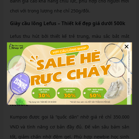
đánh giá cao khả năng chịu lực, phù hợp cho người mới
chơi với trọng lượng nhẹ chỉ 250g/đôi.
Giày cầu lông Lefus – Thiết kế đẹp giá dưới 500k
Lefus thu hút bởi thiết kế trẻ trung, màu sắc bắt mắt
×
như xanh dương hay hồng. Giá dưới 500.000 VND, giày
có đế chống trượt tốt, lớp lót mềm mại bảo vệ cổ chân.
Độ thoáng khí cao nhờ lưới mesh, giúp tránh mùi hôi.
Đây là lựa chọn lý tưởng cho học sinh nữ, với form vừa
vặn và độ bền lên đến 15 tháng sử dụng thường xuyên.
Giày cầu lông Kumpoo – Mẫu giày quốc dân cho
Newbie
Kumpoo được gọi là “quốc dân” nhờ giá rẻ chỉ 350.000
VND và tính năng cơ bản đầy đủ. Đế vân sâu bám sân
tốt, giảm chấn nhờ đệm gel. Phù hợp newbie học sinh