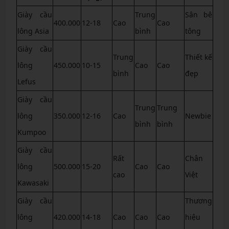
Giày cầu
Trung
Sân bê
400.000
12-18
Cao
Cao
lông Asia
bình
tông
Giày cầu
Trung
Thiết kế
lông
450.000
10-15
Cao
Cao
bình
đẹp
Lefus
Giày cầu
Trung
Trung
lông
350.000
12-16
Cao
Newbie
bình
bình
Kumpoo
Giày cầu
Rất
Chân
lông
500.000
15-20
Cao
Cao
cao
Việt
Kawasaki
Giày cầu
Thương
lông
420.000
14-18
Cao
Cao
Cao
hiệu