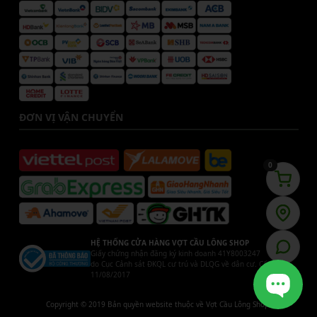
ĐƠN VỊ VẬN CHUYỂN
0
HỆ THỐNG CỬA HÀNG VỢT CẦU LÔNG SHOP
Giấy chứng nhận đăng ký kinh doanh 41Y8003247
do Cục Cảnh sát ĐKQL cư trú và DLQG về dân cư. Cấp ngày
11/08/2017
Copyright © 2019 Bản quyền website thuộc về Vợt Cầu Lông Shop.