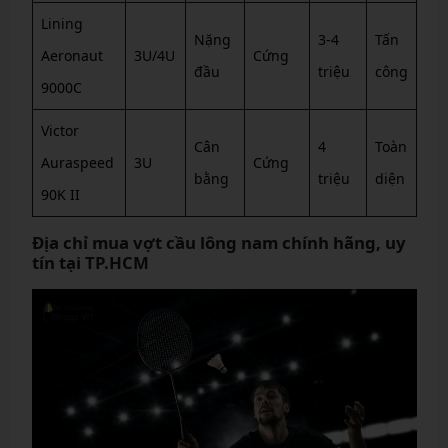
Lining
Nặng
3-4
Tấn
Aeronaut
3U/4U
Cứng
đầu
triệu
công
9000C
Victor
Cân
4
Toàn
Auraspeed
3U
Cứng
bằng
triệu
diện
90K II
Địa chỉ mua vợt cầu lông nam chính hãng, uy
tín tại TP.HCM