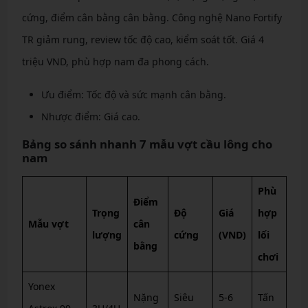
cứng, điểm cân bằng cân bằng. Công nghệ Nano Fortify
TR giảm rung, review tốc độ cao, kiểm soát tốt. Giá 4
triệu VND, phù hợp nam đa phong cách.
Ưu điểm: Tốc độ và sức mạnh cân bằng.
Nhược điểm: Giá cao.
Bảng so sánh nhanh 7 mẫu vợt cầu lông cho
nam
Phù
Điểm
Trọng
Độ
Giá
hợp
Mẫu vợt
cân
lượng
cứng
(VND)
lối
bằng
chơi
Yonex
Nặng
Siêu
5-6
Tấn