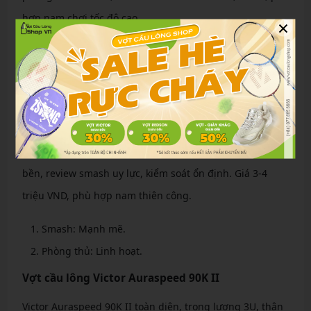
hợp nam chơi tốc độ cao.
×
Ưu điểm: Nhanh chóng, dễ điều khiển.
Nhược điểm: Ít lực cho smash nặng.
Vợt cầu lông Lining Aeronaut 9000C
Lining Aeronaut 9000C nặng đầu, thân cứng, trọng
lượng 3U/4U. Công nghệ Stabilized Elastic Shaft tăng độ
bền, review smash uy lực, kiểm soát ổn định. Giá 3-4
triệu VND, phù hợp nam thiên công.
Smash: Mạnh mẽ.
Phòng thủ: Linh hoạt.
Vợt cầu lông Victor Auraspeed 90K II
Victor Auraspeed 90K II toàn diện, trọng lượng 3U, thân