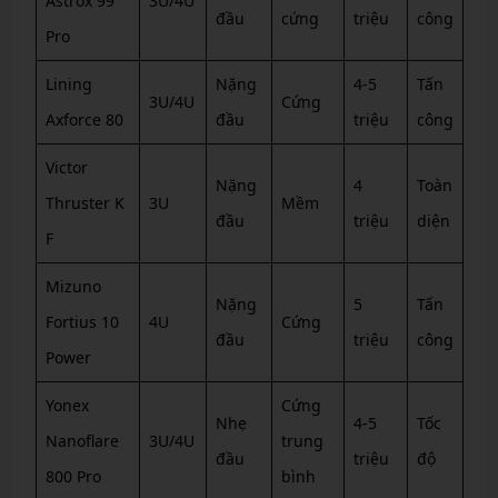
Astrox 99
3U/4U
đầu
cứng
triệu
công
Pro
Lining
Nặng
4-5
Tấn
3U/4U
Cứng
Axforce 80
đầu
triệu
công
Victor
Nặng
4
Toàn
Thruster K
3U
Mềm
đầu
triệu
diện
F
Mizuno
Nặng
5
Tấn
Fortius 10
4U
Cứng
đầu
triệu
công
Power
Yonex
Cứng
Nhẹ
4-5
Tốc
Nanoflare
3U/4U
trung
đầu
triệu
độ
800 Pro
bình