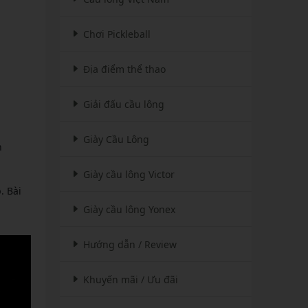
Chơi Pickleball
Địa điểm thể thao
Giải đấu cầu lông
Giày Cầu Lông
h
Giày cầu lông Victor
. Bài
Giày cầu lông Yonex
Hướng dẫn / Review
Khuyến mãi / Ưu đãi