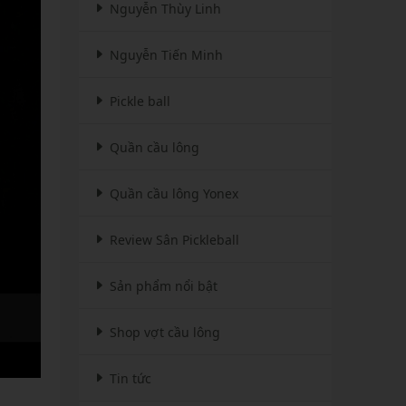
Nguyễn Thùy Linh
Nguyễn Tiến Minh
Pickle ball
Quần cầu lông
Quần cầu lông Yonex
Review Sân Pickleball
Sản phẩm nổi bật
Shop vợt cầu lông
Tin tức