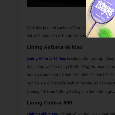
Top 7 vợt cầ
Dưới đây là danh sách top 7 vợt cầu lông Lining đư
đại. Mỗi mẫu đều tích hợp công nghệ tiên tiến, ph
Lining Axforce 90 Max
Lining Axforce 90 Max
là siêu phẩm cao cấp, đồng
thân cứng và đầu nặng (3U/4U, 88g), vợt mang sm
hợp TB Nano tăng độ đàn hồi. Thiết kế hầm hố với
nghiệp. Ưu điểm: kiểm soát chính xác, độ bền cao t
khoảng 4-5 triệu VND. Lý tưởng cho đánh đơn, gi
Lining Calibar 600
Lining Calibar 600
nổi bật với khung 3D Calibar gi