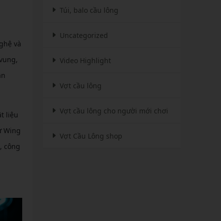
Túi, balo cầu lông
Uncategorized
nghệ và
 vung,
Video Highlight
ân
Vợt cầu lông
Vợt cầu lông cho người mới chơi
t liệu
ư Wing
Vợt Cầu Lông shop
, công