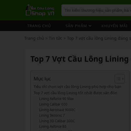
TRANG CHỦ
SẢN PHẨM
KHUYẾN MÃI
VỢT CẦU LÔNG
GIÀY 
ÁO CẦ
QUẦN 
TÚI/B
CƯỚC 
PHỤ K
NÓN
Trang chủ
>
Tin tức
>
Top 7 vợt cầu lông Lining đáng 
VỢT 
VỢT CẦU LÔNG
GIÀY CẦU LÔNG
GIÀY CẦU LÔNG
GIÀY 
ÁO CẦ
QUẦN 
TÚI/B
CUỐN 
TÚI/B
VỢT 
Vợt Cầu Lông Yonex
Giày Cầu Lông Yonex
Top 7 Vợt Cầu Lông Linin
ÁO CẦU LÔNG
GIÀY 
ÁO CẦ
QUẦN 
TÚI/B
ỐNG C
BÓNG 
Vợt Cầu Lông Victor
Giày Cầu Lông Mizuno
VỢT 
QUẦN CẦU LÔNG
GIÀY 
ÁO CẦ
QUẦN 
TÚI/B
VỚ CẦ
Vợt Cầu Lông Lining
Giày Cầu Lông Lining
VỢT 
Vợt Cầu Lông Mizuno
Giày Cầu Lông Victor
Mục lục
TÚI / BALO CẦU LÔNG
GIÀY 
ÁO CẦ
QUẦN
TÚI/B
Vợt Cầu Lông Hundred
Giày Cầu Lông Hundred
Tiêu chí chọn vợt cầu lông Lining phù hợp cho bạn
VỢT 
PHỤ KIỆN CẦU LÔNG
GIÀY 
TÚI/B
Top 7 vợt cầu lông Lining tốt nhất được săn đón
Xem thêm
Xem thêm
Lining Axforce 90 Max
MÁY ĐAN
GIÀY 
TÚI/B
PHỤ KIỆN CẦU LÔNG
VỢT PICKLEBALL
VỢT 
Lining Calibar 600
VỢT PICKLEBALL
GIÀY 
Lining Aeronaut 9000C
Cước Cầu Lông
Vợt Pickleball Joola
VỢT 
Lining Tectonic 7
Ống Cầu Lông
Vợt Pickleball Sypik
PHỤ KIỆN PICKLE BALL
GIÀY 
Lining 3D Calibar 300C
VỢT 
Lining Axforce 80
Cuốn Cán Cầu Lông
Vợt Pickleball Lining