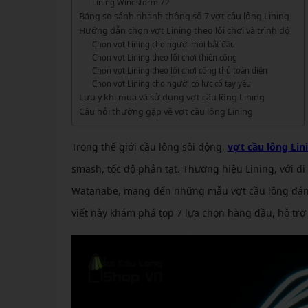
GIÀY 
Lining Windstorm 72
Vớ Cầu Lông
Vợt Pickleball Kamito
VỢT 
Bảng so sánh nhanh thông số 7 vợt cầu lông Lining
GIÀY 
Vợt Pickleball Dưới 1tr
Hướng dẫn chọn vợt Lining theo lối chơi và trình độ
VỢT 
Chọn vợt Lining cho người mới bắt đầu
Xem thêm
GIÀY 
Chọn vợt Lining theo lối chơi thiên công
VỢT 
Chọn vợt Lining theo lối chơi công thủ toàn diện
GIÀY 
Chọn vợt Lining cho người có lực cổ tay yếu
Lưu ý khi mua và sử dụng vợt cầu lông Lining
VỢT 
Câu hỏi thường gặp về vợt cầu lông Lining
VỢT 
Trong thế giới cầu lông sôi động,
vợt cầu lông Lin
VỢT 
smash, tốc độ phản tạt. Thương hiệu Lining, với d
VỢT 
Watanabe, mang đến những mẫu vợt cầu lông đáng 
viết này khám phá top 7 lựa chọn hàng đầu, hỗ trợ 