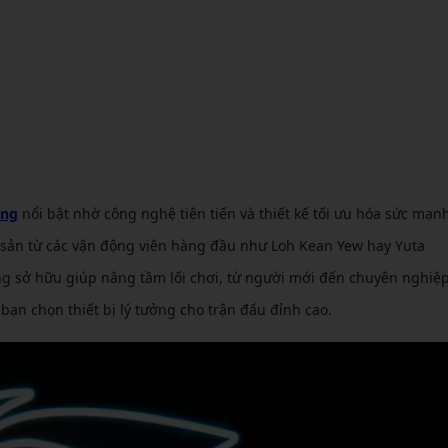
CẦU LÔNG KUMPOO
CẦU LÔNG REDSON
CẦU LÔNG KAWASAKI
CẦU LÔNG 3RD
CẦU LÔNG FELET
CẦU LÔNG APAVI
CẦU LÔNG APAVI
CẦU LÔNG DAS X
CẦU LÔNG FLEET
ing
nổi bật nhờ công nghệ tiên tiến và thiết kế tối ưu hóa sức mạn
CẦU LÔNG FLEX POWER
i sản từ các vận động viên hàng đầu như Loh Kean Yew hay Yuta
CẦU LÔNG FORZA
sở hữu giúp nâng tầm lối chơi, từ người mới đến chuyên nghiệp
bạn chọn thiết bị lý tưởng cho trận đấu đỉnh cao.