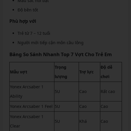
Màu sắc nổi bật
Độ bền tốt
Phù hợp với
Trẻ từ 7 – 12 tuổi
Người mới tiếp cận môn cầu lông
Bảng So Sánh Nhanh Top 7 Vợt Cho Trẻ Em
Trọng
Độ dễ
Mẫu vợt
Trợ lực
lượng
chơi
Yonex Arcsaber 1
5U
Cao
Rất cao
Ability
Yonex Arcsaber 1 Feel
5U
Cao
Cao
Yonex Arcsaber 1
5U
Khá
Cao
Clear