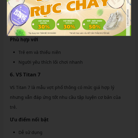
Cổ tay ít bị áp lực
Độ linh hoạt cao
Phù hợp với trẻ có thể lực trung bình
Phù hợp với
Trẻ em và thiếu niên
Người yêu thích lối chơi nhanh
6. VS Titan 7
VS Titan 7 là mẫu vợt phổ thông có mức giá hợp lý
nhưng vẫn đáp ứng tốt nhu cầu tập luyện cơ bản của
trẻ.
Ưu điểm nổi bật
Dễ sử dụng