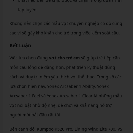
Chất liệu bền để chịu được va chạm trong quá trình
tập luyện
Không nên chọn các mẫu vợt chuyên nghiệp có độ cứng
cao vì sẽ gây khó khăn cho trẻ trong việc kiểm soát cầu.
Kết Luận
Việc lựa chọn đúng
vợt cho trẻ em
sẽ giúp trẻ tiếp cận
môn cầu lông dễ dàng hơn, phát triển kỹ thuật đúng
cách và duy trì niềm yêu thích với thể thao. Trong số các
lựa chọn hiện nay, Yonex Arcsaber 1 Ability, Yonex
Arcsaber 1 Feel và Yonex Arcsaber 1 Clear là những mẫu
vợt nổi bật nhờ độ nhẹ, dễ chơi và khả năng hỗ trợ
người mới bắt đầu rất tốt.
Bên cạnh đó, Kumpoo K520 Pro, Lining Wind Lite 700, VS