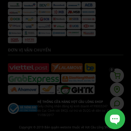
ĐƠN VỊ VẬN CHUYỂN
0
HỆ THỐNG CỬA HÀNG VỢT CẦU LÔNG SHOP
Giấy chứng nhận đăng ký kinh doanh 41Y8003247
do Cục Cảnh sát ĐKQL cư trú và DLQG về dân cư. Cấp ngày
11/08/2017
Copyright © 2019 Bản quyền website thuộc về Vợt Cầu Lông Shop.