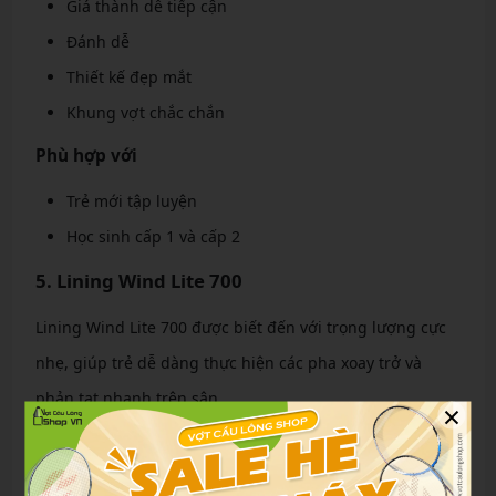
Giá thành dễ tiếp cận
Đánh dễ
Thiết kế đẹp mắt
Khung vợt chắc chắn
Phù hợp với
Trẻ mới tập luyện
Học sinh cấp 1 và cấp 2
5. Lining Wind Lite 700
Lining Wind Lite 700 được biết đến với trọng lượng cực
nhẹ, giúp trẻ dễ dàng thực hiện các pha xoay trở và
phản tạt nhanh trên sân.
×
Ưu điểm nổi bật
Siêu nhẹ