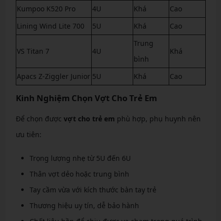
Kumpoo K520 Pro
4U
Khá
Cao
Lining Wind Lite 700
5U
Khá
Cao
Trung
VS Titan 7
4U
Khá
bình
Apacs Z-Ziggler Junior
5U
Khá
Cao
Kinh Nghiệm Chọn Vợt Cho Trẻ Em
Để chọn được
vợt cho trẻ em
phù hợp, phụ huynh nên
ưu tiên:
Trọng lượng nhẹ từ 5U đến 6U
Thân vợt dẻo hoặc trung bình
Tay cầm vừa với kích thước bàn tay trẻ
Thương hiệu uy tín, dễ bảo hành