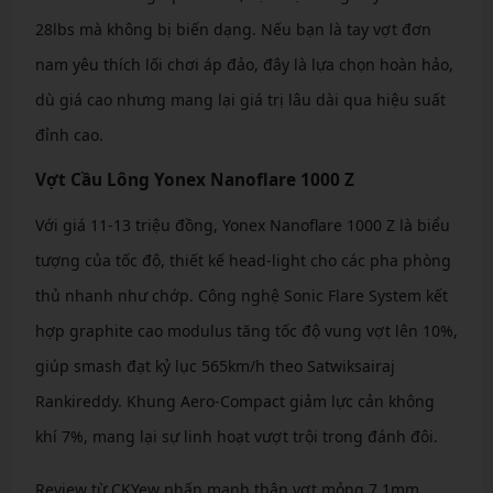
28lbs mà không bị biến dạng. Nếu bạn là tay vợt đơn
nam yêu thích lối chơi áp đảo, đây là lựa chọn hoàn hảo,
dù giá cao nhưng mang lại giá trị lâu dài qua hiệu suất
đỉnh cao.
Vợt Cầu Lông Yonex Nanoflare 1000 Z
Với giá 11-13 triệu đồng, Yonex Nanoflare 1000 Z là biểu
tượng của tốc độ, thiết kế head-light cho các pha phòng
thủ nhanh như chớp. Công nghệ Sonic Flare System kết
hợp graphite cao modulus tăng tốc độ vung vợt lên 10%,
giúp smash đạt kỷ lục 565km/h theo Satwiksairaj
Rankireddy. Khung Aero-Compact giảm lực cản không
khí 7%, mang lại sự linh hoạt vượt trội trong đánh đôi.
Review từ CKYew nhấn mạnh thân vợt mỏng 7.1mm