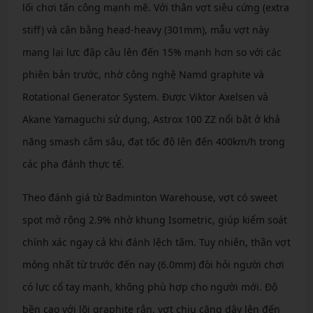
lối chơi tấn công mạnh mẽ. Với thân vợt siêu cứng (extra
stiff) và cân bằng head-heavy (301mm), mẫu vợt này
mang lại lực đập cầu lên đến 15% mạnh hơn so với các
phiên bản trước, nhờ công nghệ Namd graphite và
Rotational Generator System. Được Viktor Axelsen và
Akane Yamaguchi sử dụng, Astrox 100 ZZ nổi bật ở khả
năng smash cắm sâu, đạt tốc độ lên đến 400km/h trong
các pha đánh thực tế.
Theo đánh giá từ Badminton Warehouse, vợt có sweet
spot mở rộng 2.9% nhờ khung Isometric, giúp kiểm soát
chính xác ngay cả khi đánh lệch tâm. Tuy nhiên, thân vợt
mỏng nhất từ trước đến nay (6.0mm) đòi hỏi người chơi
có lực cổ tay mạnh, không phù hợp cho người mới. Độ
bền cao với lõi graphite rắn, vợt chịu căng dây lên đến