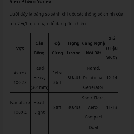
Siêu Phẩm Yonex
Dưới đây là bảng so sánh chi tiết các thông số chính của
top 7 vợt, giúp bạn dễ dàng đối chiếu.
Giá
Cân
Độ
Trọng
Công Nghệ
Vợt
(triệu
Bằng
Cứng
Lượng
Nổi Bật
VND)
Head-
Namd,
Astrox
Extra
Heavy
3U/4U
Rotational
12-14
100 ZZ
Stiff
(301mm)
Generator
Sonic Flare,
Nanoflare
Head-
Stiff
3U/4U
Aero-
11-13
1000 Z
Light
Compact
Dual