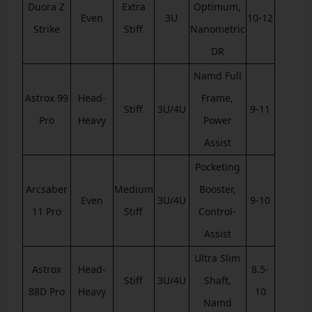
Duora Z
Extra
Optimum,
Even
3U
10-12
Strike
Stiff
Nanometric
DR
Namd Full
Astrox 99
Head-
Frame,
Stiff
3U/4U
9-11
Pro
Heavy
Power
Assist
Pocketing
Arcsaber
Medium
Booster,
Even
3U/4U
9-10
11 Pro
Stiff
Control-
Assist
Ultra Slim
Astrox
Head-
8.5-
Stiff
3U/4U
Shaft,
88D Pro
Heavy
10
Namd