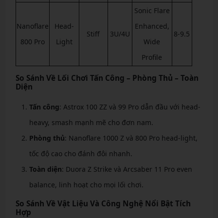
Sonic Flare
Nanoflare
Head-
Enhanced,
Stiff
3U/4U
8-9.5
800 Pro
Light
Wide
Profile
So Sánh Về Lối Chơi Tấn Công – Phòng Thủ – Toàn
Diện
Tấn công
: Astrox 100 ZZ và 99 Pro dẫn đầu với head-
heavy, smash mạnh mẽ cho đơn nam.
Phòng thủ
: Nanoflare 1000 Z và 800 Pro head-light,
tốc độ cao cho đánh đôi nhanh.
Toàn diện
: Duora Z Strike và Arcsaber 11 Pro even
balance, linh hoạt cho mọi lối chơi.
So Sánh Về Vật Liệu Và Công Nghệ Nổi Bật Tích
Hợp