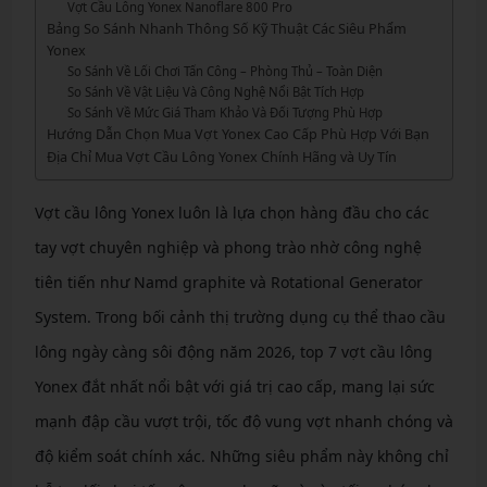
Vợt Cầu Lông Yonex Nanoflare 800 Pro
Bảng So Sánh Nhanh Thông Số Kỹ Thuật Các Siêu Phẩm
Yonex
So Sánh Về Lối Chơi Tấn Công – Phòng Thủ – Toàn Diện
So Sánh Về Vật Liệu Và Công Nghệ Nổi Bật Tích Hợp
So Sánh Về Mức Giá Tham Khảo Và Đối Tượng Phù Hợp
Hướng Dẫn Chọn Mua Vợt Yonex Cao Cấp Phù Hợp Với Bạn
Địa Chỉ Mua Vợt Cầu Lông Yonex Chính Hãng và Uy Tín
Vợt cầu lông Yonex luôn là lựa chọn hàng đầu cho các
tay vợt chuyên nghiệp và phong trào nhờ công nghệ
tiên tiến như Namd graphite và Rotational Generator
System. Trong bối cảnh thị trường dụng cụ thể thao cầu
lông ngày càng sôi động năm 2026, top 7 vợt cầu lông
Yonex đắt nhất nổi bật với giá trị cao cấp, mang lại sức
mạnh đập cầu vượt trội, tốc độ vung vợt nhanh chóng và
độ kiểm soát chính xác. Những siêu phẩm này không chỉ