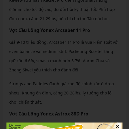
Review từ Smash Racket Pro khen ngợi shaft mỏng
6.5mm cho tốc độ cao, dù đòi hỏi kỹ thuật tốt. Phù hợp
đơn nam, căng 21-29lbs, bền bỉ cho thi đấu dài hơi.
Vợt Cầu Lông Yonex Arcsaber 11 Pro
Giá 9-10 triệu đồng, Arcsaber 11 Pro là vua kiểm soát với
even balance và medium stiff. Pocketing Booster tăng
giữ cầu 6.6%, smash mạnh hơn 3.7%. Aaron Chia và
Zheng Siwei yêu thích cho đánh đôi.
Strings and Paddles đánh giá cao độ chính xác ở drop
shots. Khung ổn định, căng 20-28lbs, lý tưởng cho lối
chơi chiến thuật.
Vợt Cầu Lông Yonex Astrox 88D Pro
×
Astrox 88D Pro giá 8.5-10 triệu đồng, head-heavy cho