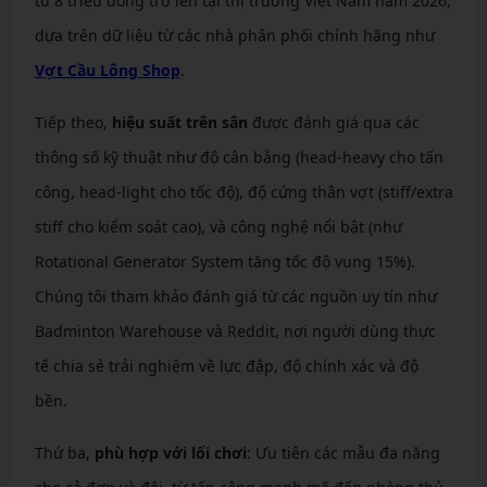
từ 8 triệu đồng trở lên tại thị trường Việt Nam năm 2026,
dựa trên dữ liệu từ các nhà phân phối chính hãng như
Vợt Cầu Lông Shop
.
Tiếp theo,
hiệu suất trên sân
được đánh giá qua các
thông số kỹ thuật như độ cân bằng (head-heavy cho tấn
công, head-light cho tốc độ), độ cứng thân vợt (stiff/extra
stiff cho kiểm soát cao), và công nghệ nổi bật (như
Rotational Generator System tăng tốc độ vung 15%).
Chúng tôi tham khảo đánh giá từ các nguồn uy tín như
Badminton Warehouse và Reddit, nơi người dùng thực
tế chia sẻ trải nghiệm về lực đập, độ chính xác và độ
bền.
Thứ ba,
phù hợp với lối chơi
: Ưu tiên các mẫu đa năng