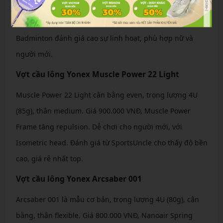
System tăng phản ứng nhanh. Hoàn hảo cho thủ và
đánh lưới, với Nanocell Neo bền bỉ. Người dùng tại Titan
Badminton đánh giá cao sự linh hoạt, phù hợp nữ và
người mới.
Vợt cầu lông Yonex Muscle Power 22 Light
Muscle Power 22 Light cân bằng even, trọng lượng 4U
(85g), thân medium. Giá 900.000 VNĐ, Muscle Power
Frame tăng repulsion. Dễ chơi cho người mới, với
Isometric head. Đánh giá từ SportsUncle cho thấy độ bền
cao, giá rẻ nhất top.
Vợt cầu lông Yonex Arcsaber 001
Arcsaber 001 là mẫu cơ bản, trọng lượng 4U (80g), cân
bằng, thân flexible. Giá 800.000 VNĐ, Nanoair Spring