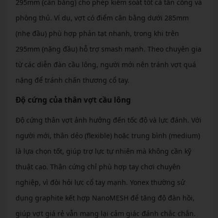
295mm (cân bằng) cho phép kiểm soát tốt cả tấn công và
phòng thủ. Ví dụ, vợt có điểm cân bằng dưới 285mm
(nhẹ đầu) phù hợp phản tạt nhanh, trong khi trên
295mm (nặng đầu) hỗ trợ smash mạnh. Theo chuyên gia
từ các diễn đàn cầu lông, người mới nên tránh vợt quá
nặng để tránh chấn thương cổ tay.
Độ cứng của thân vợt cầu lông
Độ cứng thân vợt ảnh hưởng đến tốc độ và lực đánh. Với
người mới, thân dẻo (flexible) hoặc trung bình (medium)
là lựa chọn tốt, giúp trợ lực tự nhiên mà không cần kỹ
thuật cao. Thân cứng chỉ phù hợp tay chơi chuyên
nghiệp, vì đòi hỏi lực cổ tay mạnh. Yonex thường sử
dụng graphite kết hợp NanoMESH để tăng độ đàn hồi,
giúp vợt giá rẻ vẫn mang lại cảm giác đánh chắc chắn.