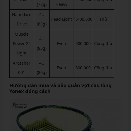
(78g)
Heavy
Nanoflare
4U
Head Light
1.400.000
Thủ
Drive
(83g)
Muscle
4U
Power 22
Even
900.000
Công thủ
(85g)
Light
Arcsaber
4U
Even
800.000
Công thủ
001
(80g)
Hướng dẫn mua và bảo quản vợt cầu lông
Yonex đúng cách