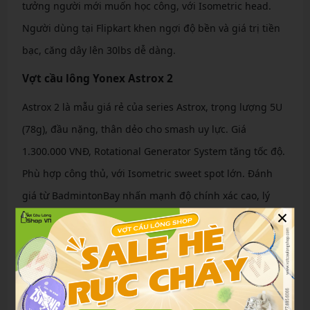
tưởng người mới muốn học công, với Isometric head.
Người dùng tại Flipkart khen ngợi độ bền và giá trị tiền
bạc, căng dây lên 30lbs dễ dàng.
Vợt cầu lông Yonex Astrox 2
Astrox 2 là mẫu giá rẻ của series Astrox, trọng lượng 5U
(78g), đầu nặng, thân dẻo cho smash uy lực. Giá
1.300.000 VNĐ, Rotational Generator System tăng tốc độ.
Phù hợp công thủ, với Isometric sweet spot lớn. Đánh
giá từ BadmintonBay nhấn mạnh độ chính xác cao, lý
×
tưởng người mới nâng cao kỹ thuật.
Vợt cầu lông Yonex Nanoflare Drive
Nanoflare Drive tập trung tốc độ, trọng lượng 4U (83g),
đầu nhẹ, thân hi-flex. Giá 1.400.000 VNĐ, Sonic Flare