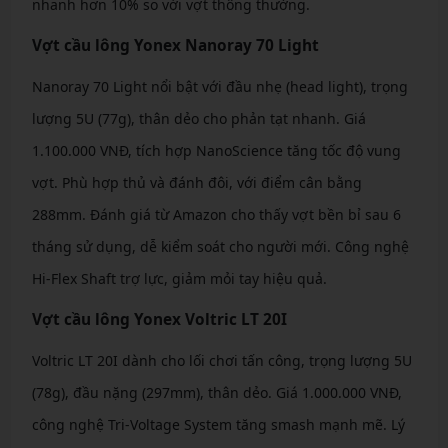
nhanh hơn 10% so với vợt thông thường.
Vợt cầu lông Yonex Nanoray 70 Light
Nanoray 70 Light nổi bật với đầu nhẹ (head light), trọng
lượng 5U (77g), thân dẻo cho phản tạt nhanh. Giá
1.100.000 VNĐ, tích hợp NanoScience tăng tốc độ vung
vợt. Phù hợp thủ và đánh đôi, với điểm cân bằng
288mm. Đánh giá từ Amazon cho thấy vợt bền bỉ sau 6
tháng sử dụng, dễ kiểm soát cho người mới. Công nghệ
Hi-Flex Shaft trợ lực, giảm mỏi tay hiệu quả.
Vợt cầu lông Yonex Voltric LT 20I
Voltric LT 20I dành cho lối chơi tấn công, trọng lượng 5U
(78g), đầu nặng (297mm), thân dẻo. Giá 1.000.000 VNĐ,
công nghệ Tri-Voltage System tăng smash mạnh mẽ. Lý