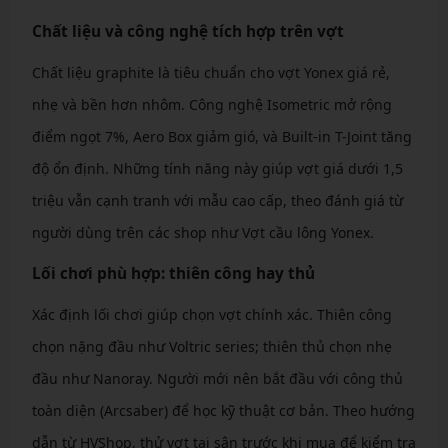
Chất liệu và công nghệ tích hợp trên vợt
Chất liệu graphite là tiêu chuẩn cho vợt Yonex giá rẻ,
nhẹ và bền hơn nhôm. Công nghệ Isometric mở rộng
điểm ngọt 7%, Aero Box giảm gió, và Built-in T-Joint tăng
độ ổn định. Những tính năng này giúp vợt giá dưới 1,5
triệu vẫn cạnh tranh với mẫu cao cấp, theo đánh giá từ
người dùng trên các shop như Vợt cầu lông Yonex.
Lối chơi phù hợp: thiên công hay thủ
Xác định lối chơi giúp chọn vợt chính xác. Thiên công
chọn nặng đầu như Voltric series; thiên thủ chọn nhẹ
đầu như Nanoray. Người mới nên bắt đầu với công thủ
toàn diện (Arcsaber) để học kỹ thuật cơ bản. Theo hướng
dẫn từ HVShop, thử vợt tại sân trước khi mua để kiểm tra