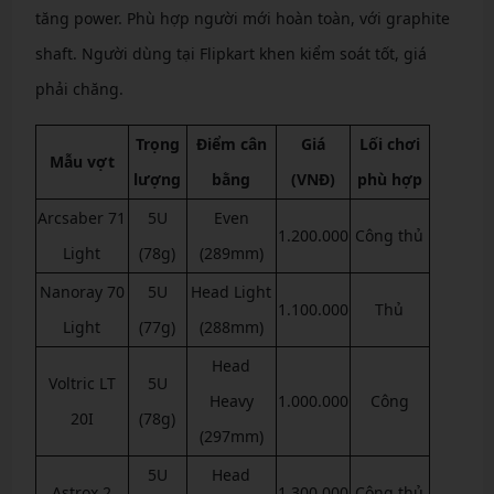
tăng power. Phù hợp người mới hoàn toàn, với graphite
shaft. Người dùng tại Flipkart khen kiểm soát tốt, giá
phải chăng.
Trọng
Điểm cân
Giá
Lối chơi
Mẫu vợt
lượng
bằng
(VNĐ)
phù hợp
Arcsaber 71
5U
Even
1.200.000
Công thủ
Light
(78g)
(289mm)
Nanoray 70
5U
Head Light
1.100.000
Thủ
Light
(77g)
(288mm)
Head
Voltric LT
5U
Heavy
1.000.000
Công
20I
(78g)
(297mm)
5U
Head
Astrox 2
1.300.000
Công thủ