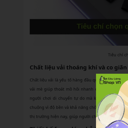
Tiêu chí c
Chất liệu vải thoáng khí và co giãn
Chất liệu vải là yếu tố hàng đầu quyết định sự tho
vải mè giúp thoát mồ hôi nhanh chóng, giữ cho cơ
người chơi di chuyển tự do mà không bị hạn chế
chuộng vì độ bền và khả năng chống nhăn tốt. Theo
thị trường hiện nay, giúp người chơi tránh cảm gi