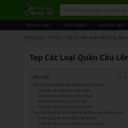
TRANG CHỦ
SẢN PHẨM
KHUYẾN MÃI
VỢT CẦU LÔNG
GIÀY 
ÁO CẦ
QUẦN 
TÚI/B
CƯỚC 
PHỤ K
NÓN
Trang chủ
>
Tin tức
>
Top các loại quần cầu lông đẹp v
VỢT 
VỢT CẦU LÔNG
GIÀY CẦU LÔNG
GIÀY CẦU LÔNG
GIÀY 
ÁO CẦ
QUẦN 
TÚI/B
CUỐN 
TÚI/B
VỢT 
Vợt Cầu Lông Yonex
Giày Cầu Lông Yonex
Top Các Loại Quần Cầu Lô
ÁO CẦU LÔNG
GIÀY 
ÁO CẦ
QUẦN 
TÚI/B
ỐNG C
BÓNG 
Vợt Cầu Lông Victor
Giày Cầu Lông Mizuno
VỢT 
QUẦN CẦU LÔNG
GIÀY 
ÁO CẦ
QUẦN 
TÚI/B
VỚ CẦ
Vợt Cầu Lông Lining
Giày Cầu Lông Lining
VỢT 
Vợt Cầu Lông Mizuno
Giày Cầu Lông Victor
Mục lục
TÚI / BALO CẦU LÔNG
GIÀY 
ÁO CẦ
QUẦN
TÚI/B
Vợt Cầu Lông Hundred
Giày Cầu Lông Hundred
Tiêu chí chọn quần cầu lông chuẩn thi đấu
VỢT 
PHỤ KIỆN CẦU LÔNG
GIÀY 
TÚI/B
Chất liệu vải thoáng khí và co giãn
Xem thêm
Xem thêm
Thiết kế form dáng hỗ trợ di chuyển
MÁY ĐAN
GIÀY 
TÚI/B
PHỤ KIỆN CẦU LÔNG
VỢT PICKLEBALL
VỢT 
Kích thước và bảng size phù hợp
Thương hiệu và giá thành sản phẩm
VỢT PICKLEBALL
GIÀY 
Cước Cầu Lông
Vợt Pickleball Joola
VỢT 
Top thương hiệu quần cầu lông được ưa chuộng nhất
Ống Cầu Lông
Vợt Pickleball Sypik
PHỤ KIỆN PICKLE BALL
GIÀY 
Quần cầu lông Yonex đẳng cấp thế giới
VỢT 
Quần cầu lông Lining thời trang và đa dạng
Cuốn Cán Cầu Lông
Vợt Pickleball Lining