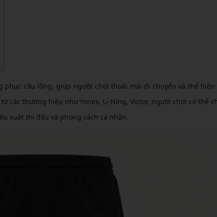
CẦU LÔNG KUMPOO
CẦU LÔNG REDSON
CẦU LÔNG KAWASAKI
CẦU LÔNG 3RD
CẦU LÔNG FELET
CẦU LÔNG APAVI
CẦU LÔNG APAVI
CẦU LÔNG DAS X
 phục cầu lông, giúp người chơi thoải mái di chuyển và thể hiệ
CẦU LÔNG FLEET
từ các thương hiệu như Yonex, Li-Ning, Victor, người chơi có thể c
CẦU LÔNG FLEX POWER
ệu suất thi đấu và phong cách cá nhân.
CẦU LÔNG FORZA