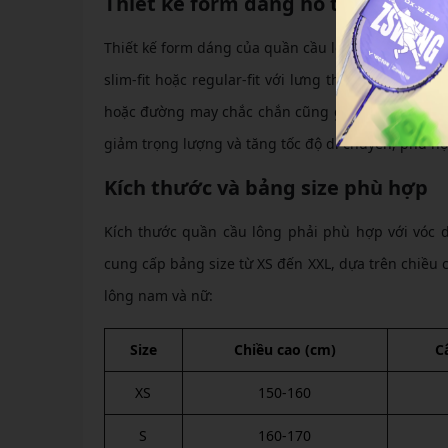
Thiết kế form dáng hỗ trợ di chuy
Thiết kế form dáng của quần cầu lông cần hỗ trợ 
slim-fit hoặc regular-fit với lưng thun co giãn g
hoặc đường may chắc chắn cũng góp phần tăng tín
giảm trọng lượng và tăng tốc độ di chuyển, phù h
Kích thước và bảng size phù hợp
Kích thước quần cầu lông phải phù hợp với vóc 
cung cấp bảng size từ XS đến XXL, dựa trên chiều
lông nam và nữ:
Size
Chiều cao (cm)
C
XS
150-160
S
160-170