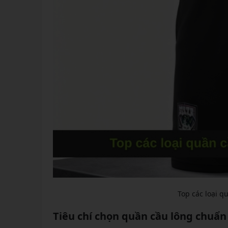
Top các loại q
Tiêu chí chọn quần cầu lông chuẩn