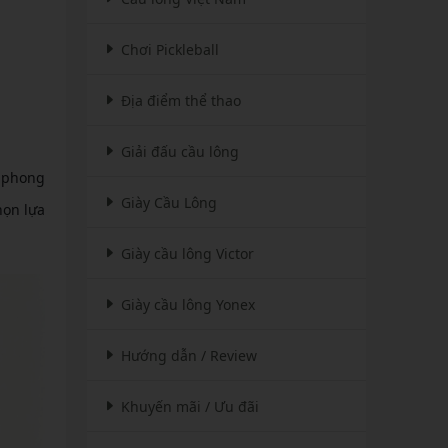
Chơi Pickleball
Địa điểm thể thao
Giải đấu cầu lông
n phong
Giày Cầu Lông
họn lựa
Giày cầu lông Victor
Giày cầu lông Yonex
Hướng dẫn / Review
Khuyến mãi / Ưu đãi