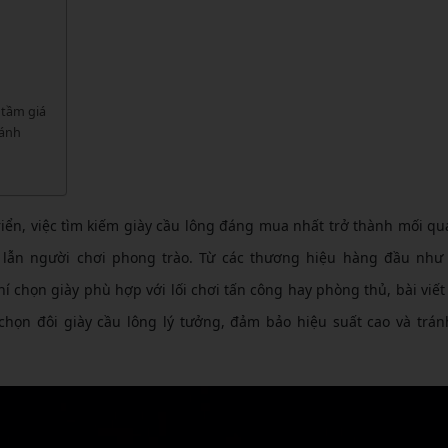
CẦU LÔNG KUMPOO
CẦU LÔNG REDSON
CẦU LÔNG KAWASAKI
CẦU LÔNG 3RD
CẦU LÔNG FELET
CẦU LÔNG APAVI
CẦU LÔNG APAVI
 tầm giá
ránh
CẦU LÔNG DAS X
CẦU LÔNG FLEET
CẦU LÔNG FLEX POWER
triển, việc tìm kiếm giày cầu lông đáng mua nhất trở thành mối q
lẫn người chơi phong trào. Từ các thương hiệu hàng đầu như 
CẦU LÔNG FORZA
hí chọn giày phù hợp với lối chơi tấn công hay phòng thủ, bài viết
chọn đôi giày cầu lông lý tưởng, đảm bảo hiệu suất cao và trá