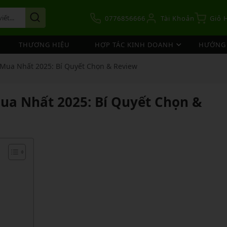
0776856666
Tài Khoản
Giỏ 
THƯƠNG HIỆU
HỢP TÁC KINH DOANH
HƯỚNG 
CẦU LÔNG YONEX
U LÔNG YONEX
CẦU LÔNG YONEX
ALO YONEX
CẦU LÔNG
IỆN MÁY ĐAN
BẢNG CHIẾT KHẤU ĐẠI LÝ
Mua Nhất 2025: Bí Quyết Chọn & Review
CẦU LÔNG YONEX
VỢT CẦU LÔNG IXE
ÁO CẦU LÔNG
QUẦN CẦU LÔNG
CẦU LÔNG LINING
U LÔNG LINING
CẦU LÔNG LINING
ALO LINING
CÁN CẦU LÔNG
ALO PICKLEBALL
NHƯỢNG QUYỀN VỢT CẦU LÔNG SH
CẦU LÔNG VICTOR
VỢT CẦU LÔNG KAMITO
Áo Cầu Lông Yonex
Quần Cầu Lông Yon
ua Nhất 2025: Bí Quyết Chọn &
CẦU LÔNG VICTOR
U LÔNG HUNDRED
CẦU LÔNG VICTOR
ALO VICTOR
ẦU LÔNG
PICKLEBALL
Áo Cầu Lông Lining
Quần Cầu Lông Lin
CẦU LÔNG LINING
VỢT CẦU LÔNG KAWASAKI
CẦU LÔNG MIZUNO
U LÔNG FLYPOWER
CẦU LÔNG KID
ALO HUNDRED
U LÔNG
Áo Cầu Lông Hundred
Quần Cầu Lông Ku
CẦU LÔNG MIZUNO
VỢT CẦU LÔNG KLINT
Áo Cầu Lông Kid
Quần Cầu Lông Vic
CẦU LÔNG HUNDRED
U LÔNG KID
 CẦU LÔNG KUMPOO
ALO MIZUNO
Áo Cầu Lông Flypower
Quần Cầu Lông Kid
CẦU LÔNG HUNDRED
VỢT CẦU LÔNG KUMPOO
CẦU LÔNG APACS
ALO APAVI
CẦU LÔNG XP
ALO KAMITO
GIÀY PICKLEBALL
PHỤ KIỆN PICKL
CẦU LÔNG APACS
VỢT CẦU LÔNG PROKENNEX
CẦU LÔNG LEFUS
Giày Asics
Bóng Pickleball
CẦU LÔNG FELET
VỢT CẦU LÔNG REVILO
Túi/balo Pickleball
CẦU LÔNG WIKA
CẦU LÔNG FLYPOWER
VỢT CẦU LÔNG TENWAY