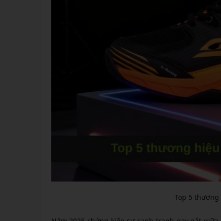
Top 5 thương 
Năm 2025 chứng kiến sự cạnh tranh gay gắt giữa c