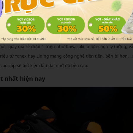
 Mang tất cầu lông khi thử, và di chuyển như đang chơi để kiểm tr
dụ nếu chân 25cm thì chọn size 40-41. Sai lầm phổ biến là chọn s
o cấp
ới, giày giá rẻ dưới 1 triệu như Kawasaki là lựa chọn lý tưởng, 
triệu từ Yonex hay Lining mang công nghệ tiên tiến, bền bỉ hơn. 
cao cấp sẽ tiết kiệm lâu dài nhờ độ bền cao.
t nhất hiện nay