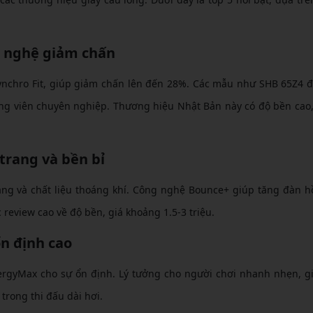
g nghệ giảm chấn
ynchro Fit, giúp giảm chấn lên đến 28%. Các mẫu như SHB 65Z4 
ng viên chuyên nghiệp. Thương hiệu Nhật Bản này có độ bền cao,
 trang và bền bỉ
 dạng và chất liệu thoáng khí. Công nghệ Bounce+ giúp tăng đàn h
review cao về độ bền, giá khoảng 1.5-3 triệu.
ổn định cao
EnergyMax cho sự ổn định. Lý tưởng cho người chơi nhanh nhẹn, g
trong thi đấu dài hơi.