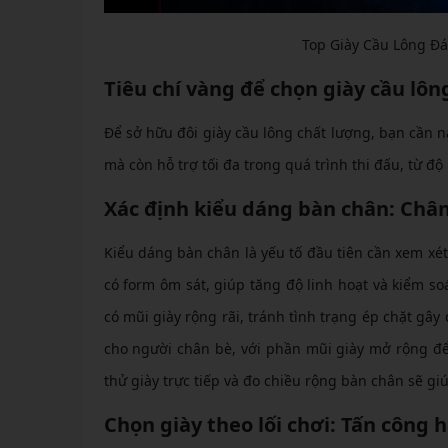
Top Giày Cầu Lông Đ
Tiêu chí vàng để chọn giày cầu lô
Để sở hữu đôi giày cầu lông chất lượng, bạn cần n
mà còn hỗ trợ tối đa trong quá trình thi đấu, từ 
Xác định kiểu dáng bàn chân: Châ
Kiểu dáng bàn chân là yếu tố đầu tiên cần xem xét
có form ôm sát, giúp tăng độ linh hoạt và kiểm so
có mũi giày rộng rãi, tránh tình trạng ép chặt gâ
cho người chân bè, với phần mũi giày mở rộng để 
thử giày trực tiếp và đo chiều rộng bàn chân sẽ gi
Chọn giày theo lối chơi: Tấn công 