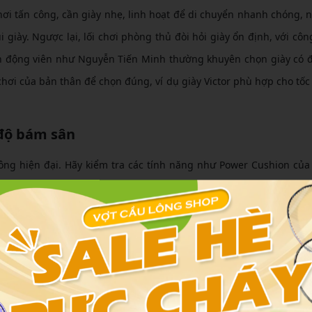
 chơi tấn công, cần giày nhẹ, linh hoạt để di chuyển nhanh chóng, 
iày. Ngược lại, lối chơi phòng thủ đòi hỏi giày ổn định, với cô
n động viên như Nguyễn Tiến Minh thường khuyên chọn giày có 
hơi của bản thân để chọn đúng, ví dụ giày Victor phù hợp cho tốc
độ bám sân
ông hiện đại. Hãy kiểm tra các tính năng như Power Cushion của
thống chống xoắn ở Mizuno. Độ bám sân cũng quan trọng, với đế g
thảm. Theo các review, giày có độ ma sát tốt sẽ tăng hiệu suất thi 
 độ bám thực tế.
hông bị kích mũi
 mũi hoặc lỏng lẻo. Đo chiều dài bàn chân vào cuối ngày khi chân 