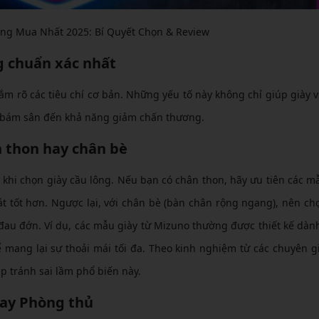
áng Mua Nhất 2025: Bí Quyết Chọn & Review
ng chuẩn xác nhất
ắm rõ các tiêu chí cơ bản. Những yếu tố này không chỉ giúp giày 
độ bám sân đến khả năng giảm chấn thương.
n thon hay chân bè
 khi chọn giày cầu lông. Nếu bạn có chân thon, hãy ưu tiên các m
át tốt hơn. Ngược lại, với chân bè (bàn chân rộng ngang), nên ch
y đau đớn. Ví dụ, các mẫu giày từ Mizuno thường được thiết kế dàn
mang lại sự thoải mái tối đa. Theo kinh nghiệm từ các chuyên gi
úp tránh sai lầm phổ biến này.
hay Phòng thủ