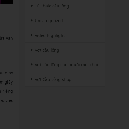
Túi, balo cầu lông
Uncategorized
Video Highlight
vừa vặn
Vợt cầu lông
Vợt cầu lông cho người mới chơi
ẫu giày
Vợt Cầu Lông shop
ọn giày
h riêng
a, việc