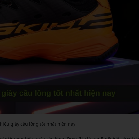
hiệu giày cầu lông tốt nhất hiện nay
ác thương hiệu giày cầu lông. Dưới đây là top 5 nổi bật, dựa tr