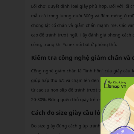
Lối chơi quyết định loại giày phù hợp. Đối với lối
mẫu có trọng lượng dưới 300g và đệm mỏng ở mũi g
chống lật cổ chân và giảm chấn mạnh mẽ. Các vậ
cao để tránh trượt ngã. Hãy đánh giá phong cách c
công, trong khi Yonex nổi bật ở phòng thủ.
Kiểm tra công nghệ giảm chấn và 
Công nghệ giảm chấn là “linh hồn” của giày cầu l
giúp hấp thụ lực va chạm lên đến 3 lần, hoặc hệ 
từ cao su non-slip để tránh trượt trên sàn gỗ hoặc 
20-30%. Đừng quên thử giày trên sân để cảm nhận
Cách đo size giày cầu lông chuẩn k
Đo size giày đúng cách giúp tránh tình trạng kích