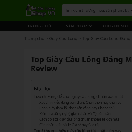
TRANG CHỦ
SẢN PHẨM
KHUYẾN MÃI
VỢT CẦU LÔNG
GIÀY 
ÁO CẦ
QUẦN 
TÚI/B
CƯỚC 
PHỤ K
NÓN
Trang chủ
>
Giày Cầu Lông
>
Top Giày Cầu Lông Đáng 
VỢT 
VỢT CẦU LÔNG
GIÀY CẦU LÔNG
GIÀY CẦU LÔNG
GIÀY 
ÁO CẦ
QUẦN 
TÚI/B
CUỐN 
TÚI/B
VỢT 
Vợt Cầu Lông Yonex
Giày Cầu Lông Yonex
Top Giày Cầu Lông Đáng M
ÁO CẦU LÔNG
GIÀY 
ÁO CẦ
QUẦN 
TÚI/B
ỐNG C
BÓNG 
Vợt Cầu Lông Victor
Giày Cầu Lông Mizuno
VỢT 
Review
QUẦN CẦU LÔNG
GIÀY 
ÁO CẦ
QUẦN 
TÚI/B
VỚ CẦ
Vợt Cầu Lông Lining
Giày Cầu Lông Lining
VỢT 
Vợt Cầu Lông Mizuno
Giày Cầu Lông Victor
TÚI / BALO CẦU LÔNG
GIÀY 
ÁO CẦ
QUẦN
TÚI/B
Vợt Cầu Lông Hundred
Giày Cầu Lông Hundred
Mục lục
VỢT 
PHỤ KIỆN CẦU LÔNG
GIÀY 
TÚI/B
Xem thêm
Xem thêm
Tiêu chí vàng để chọn giày cầu lông chuẩn xác nhất
MÁY ĐAN
GIÀY 
TÚI/B
PHỤ KIỆN CẦU LÔNG
VỢT PICKLEBALL
VỢT 
Xác định kiểu dáng bàn chân: Chân thon hay chân bè
Chọn giày theo lối chơi: Tấn công hay Phòng thủ
VỢT PICKLEBALL
GIÀY 
Cước Cầu Lông
Vợt Pickleball Joola
VỢT 
Kiểm tra công nghệ giảm chấn và độ bám sân
Cách đo size giày cầu lông chuẩn không bị kích mũi
Ống Cầu Lông
Vợt Pickleball Sypik
PHỤ KIỆN PICKLE BALL
GIÀY 
Cân nhắc ngân sách: Giá rẻ hay Cao cấp
VỢT 
Cuốn Cán Cầu Lông
Vợt Pickleball Lining
Top 5 thương hiệu giày cầu lông tốt nhất hiện nay