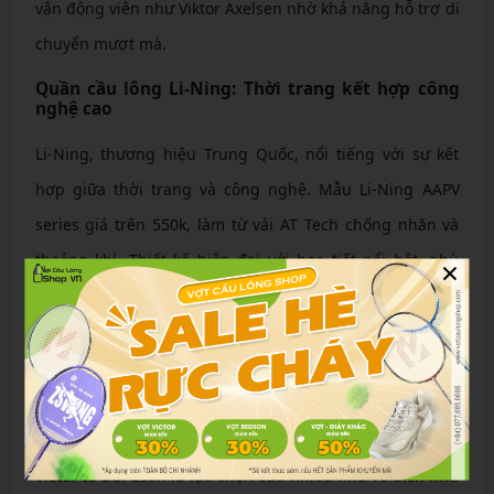
vận động viên như Viktor Axelsen nhờ khả năng hỗ trợ di
chuyển mượt mà.
Quần cầu lông Li-Ning: Thời trang kết hợp công
nghệ cao
Li-Ning, thương hiệu Trung Quốc, nổi tiếng với sự kết
hợp giữa thời trang và công nghệ. Mẫu Li-Ning AAPV
series giá trên 550k, làm từ vải AT Tech chống nhăn và
thoáng khí. Thiết kế hiện đại với họa tiết nổi bật, phù
×
hợp cho người chơi trẻ tuổi. Đặc điểm như lớp lót kháng
khuẩn giúp giảm mùi hôi, và độ bền cao nhờ sợi carbon
gia cố.
Quần cầu lông Victor: Sự lựa chọn của các nhà vô
địch
Victor từ Đài Loan là lựa chọn của nhiều nhà vô địch như