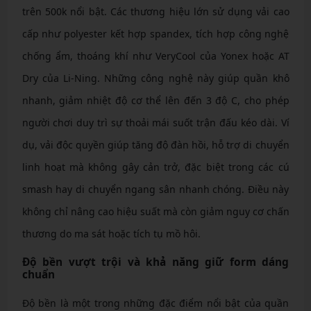
trên 500k nổi bật. Các thương hiệu lớn sử dụng vải cao
cấp như polyester kết hợp spandex, tích hợp công nghệ
chống ẩm, thoáng khí như VeryCool của Yonex hoặc AT
Dry của Li-Ning. Những công nghệ này giúp quần khô
nhanh, giảm nhiệt độ cơ thể lên đến 3 độ C, cho phép
người chơi duy trì sự thoải mái suốt trận đấu kéo dài. Ví
dụ, vải độc quyền giúp tăng độ đàn hồi, hỗ trợ di chuyển
linh hoạt mà không gây cản trở, đặc biệt trong các cú
smash hay di chuyển ngang sân nhanh chóng. Điều này
không chỉ nâng cao hiệu suất mà còn giảm nguy cơ chấn
thương do ma sát hoặc tích tụ mồ hôi.
Độ bền vượt trội và khả năng giữ form dáng
chuẩn
Độ bền là một trong những đặc điểm nổi bật của quần