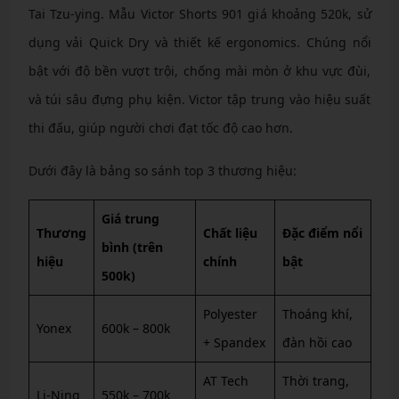
Tai Tzu-ying. Mẫu Victor Shorts 901 giá khoảng 520k, sử
dụng vải Quick Dry và thiết kế ergonomics. Chúng nổi
bật với độ bền vượt trội, chống mài mòn ở khu vực đùi,
và túi sâu đựng phụ kiện. Victor tập trung vào hiệu suất
thi đấu, giúp người chơi đạt tốc độ cao hơn.
Dưới đây là bảng so sánh top 3 thương hiệu:
Giá trung
Thương
Chất liệu
Đặc điểm nổi
bình (trên
hiệu
chính
bật
500k)
Polyester
Thoáng khí,
Yonex
600k – 800k
+ Spandex
đàn hồi cao
AT Tech
Thời trang,
Li-Ning
550k – 700k