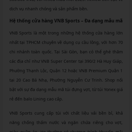
dịch vụ nhanh chóng và sản phẩm bền.
Hệ thống cửa hàng VNB Sports – Đa dạng mẫu mã
VNB Sports là một trong những hệ thống cửa hàng lớn
nhất tại TPHCM chuyên về dụng cụ cầu lông, với hơn 70
chi nhánh toàn quốc. Tại Sài Gòn, bạn có thể ghé thăm
các địa chỉ như VNB Super Center tại 390/2 Hà Huy Giáp,
Phường Thạnh Lộc, Quận 12 hoặc VNB Premium Quận 1
tại 20 Cao Bá Nhạ, Phường Nguyễn Cư Trinh. Shop nổi
bật với sự đa dạng mẫu mã túi đựng vợt, từ túi Yonex giá
rẻ đến balo Lining cao cấp.
VNB Sports cung cấp túi với chất liệu vải bền bỉ, khả
năng chống thấm nước và ngăn chứa riêng cho vợt,
giày, quần áo. Họ thường có chương trình khuyến mãi