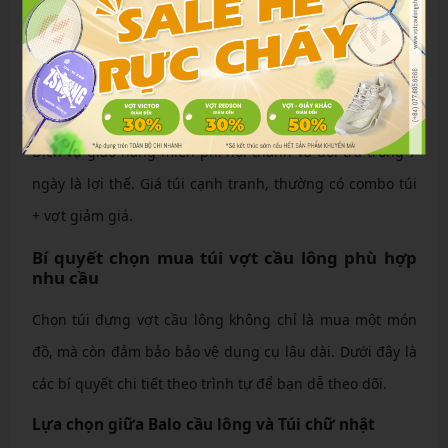
cách chơi. Họ bán túi từ Yonex, Mizuno, Adidas, Kawasaki
với sức chứa lớn, ngăn riêng cho phụ kiện.
Với rating 4.6 sao từ 162 đánh giá tại chi nhánh Bình
Thạnh, Lượng Sport cam kết hàng chính hãng 100%.
Dịch vụ giao hàng miễn phí nội thành và đổi trả trong 7
ngày là lợi thế. Giá túi cạnh tranh, thường có combo túi
+ vợt giảm giá.
Bí quyết chọn mua túi vợt cầu lông phù hợp
nhu cầu
Chọn túi đựng vợt cầu lông không chỉ là mua một món
đồ, mà còn đảm bảo bảo vệ dụng cụ lâu dài. Dưới đây là
các bí quyết chi tiết theo trình tự để bạn dễ theo dõi.
Lựa chọn giữa Balo cầu lông và Túi chữ nhật