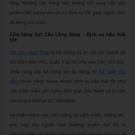
lông. Những cửa hàng này không chỉ cung cấp sản
phẩm chất lượng mà còn có dịch vụ tốt, giúp người chơi
dễ dàng lựa chọn.
Cửa hàng Vợt Cầu Lông Shop – Dịch vụ hậu mãi
tốt
Vợt Cầu Lông Shop
là hệ thống uy tín với chi nhánh tại
527 Điện Biên Phủ, Quận 3 và 757 Kha Vạn Cân, Thủ Đức.
Shop cung cấp túi đựng vợt đa dạng, từ
Túi, balo cầu
lông
chính hãng Yonex, Victor. Dịch vụ hậu mãi tốt như
sửa chữa miễn phí trong thời gian bảo hành và tư vấn
online qua hotline 077.685.6666.
Họ nhấn mạnh vào chất lượng vải cách nhiệt, chống sốc,
phù hợp cho người chơi thường xuyên. Giá túi từ
300.000 VNĐ, với nhiều mẫu mới 2025. Review tích cực về