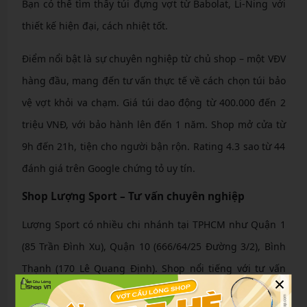
Bạn có thể tìm thấy túi đựng vợt từ Babolat, Li-Ning với
thiết kế hiện đại, cách nhiệt tốt.
Điểm nổi bật là sự chuyên nghiệp từ chủ shop – một VĐV
hàng đầu, mang đến tư vấn thực tế về cách chọn túi bảo
vệ vợt khỏi va chạm. Giá túi dao động từ 400.000 đến 2
triệu VNĐ, với bảo hành lên đến 1 năm. Shop mở cửa từ
9h đến 21h, tiện cho người bận rộn. Rating 4.3 sao từ 44
đánh giá trên Google chứng tỏ uy tín.
Shop Lượng Sport – Tư vấn chuyên nghiệp
Lượng Sport có nhiều chi nhánh tại TPHCM như Quận 1
(85 Trần Đình Xu), Quận 10 (666/64/25 Đường 3/2), Bình
Thạnh (170 Lê Quang Định). Shop nổi tiếng với tư vấn
×
chuyên nghiệp, giúp khách chọn túi phù hợp với phong