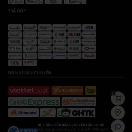
TRẢ GÓP
ĐƠN VỊ VẬN CHUYỂN
0
HỆ THỐNG CỬA HÀNG VỢT CẦU LÔNG SHOP
Giấy chứng nhận đăng ký kinh doanh 41Y8003247