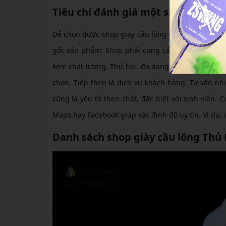
Tiêu chí đánh giá một shop giày c
Để chọn được shop giày cầu lông chất lượng tại T
gốc sản phẩm: Shop phải cung cấp hàng chính hãn
kém chất lượng. Thứ hai, đa dạng sản phẩm: Khôn
chọn. Tiếp theo là dịch vụ khách hàng: Tư vấn nhiệ
cũng là yếu tố then chốt, đặc biệt với sinh viên.
Maps hay Facebook giúp xác định độ uy tín. Ví dụ, 
Danh sách shop giày cầu lông Thủ