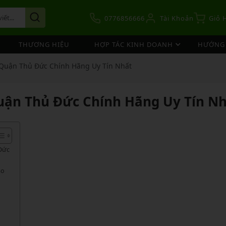
0776856666
Tài Khoản
Giỏ 
THƯƠNG HIỆU
HỢP TÁC KINH DOANH
HƯỚNG 
CẦU LÔNG YONEX
U LÔNG YONEX
CẦU LÔNG YONEX
ALO YONEX
CẦU LÔNG
IỆN MÁY ĐAN
BẢNG CHIẾT KHẤU ĐẠI LÝ
 Quận Thủ Đức Chính Hãng Uy Tín Nhất
CẦU LÔNG YONEX
VỢT CẦU LÔNG IXE
ÁO CẦU LÔNG
QUẦN CẦU LÔNG
CẦU LÔNG LINING
U LÔNG LINING
CẦU LÔNG LINING
ALO LINING
CÁN CẦU LÔNG
ALO PICKLEBALL
NHƯỢNG QUYỀN VỢT CẦU LÔNG SH
CẦU LÔNG VICTOR
VỢT CẦU LÔNG KAMITO
Áo Cầu Lông Yonex
Quần Cầu Lông Yon
uận Thủ Đức Chính Hãng Uy Tín N
CẦU LÔNG VICTOR
U LÔNG HUNDRED
CẦU LÔNG VICTOR
ALO VICTOR
ẦU LÔNG
PICKLEBALL
Áo Cầu Lông Lining
Quần Cầu Lông Lin
CẦU LÔNG LINING
VỢT CẦU LÔNG KAWASAKI
CẦU LÔNG MIZUNO
U LÔNG FLYPOWER
CẦU LÔNG KID
ALO HUNDRED
U LÔNG
Áo Cầu Lông Hundred
Quần Cầu Lông Ku
CẦU LÔNG MIZUNO
VỢT CẦU LÔNG KLINT
Áo Cầu Lông Kid
Quần Cầu Lông Vic
CẦU LÔNG HUNDRED
U LÔNG KID
 CẦU LÔNG KUMPOO
ALO MIZUNO
Áo Cầu Lông Flypower
Quần Cầu Lông Kid
Đức
CẦU LÔNG HUNDRED
VỢT CẦU LÔNG KUMPOO
CẦU LÔNG APACS
ALO APAVI
ao
CẦU LÔNG XP
ALO KAMITO
GIÀY PICKLEBALL
PHỤ KIỆN PICKL
CẦU LÔNG APACS
VỢT CẦU LÔNG PROKENNEX
CẦU LÔNG LEFUS
Giày Asics
Bóng Pickleball
CẦU LÔNG FELET
VỢT CẦU LÔNG REVILO
Túi/balo Pickleball
CẦU LÔNG WIKA
CẦU LÔNG FLYPOWER
VỢT CẦU LÔNG TENWAY