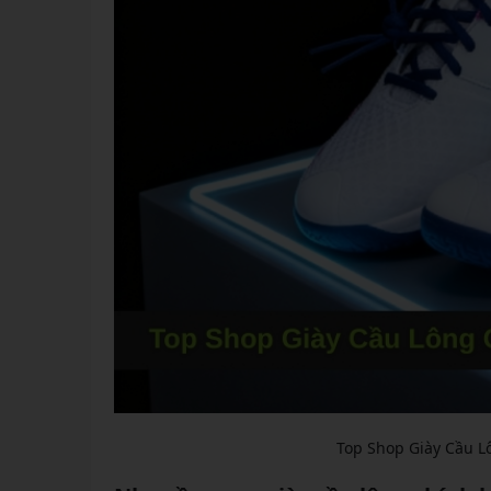
Top Shop Giày Cầu L