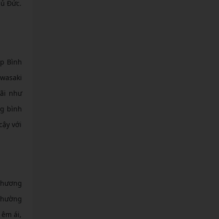
hủ Đức.
ệp Bình
awasaki
mãi như
ng bình
cậy với
 thương
 thường
 êm ái,