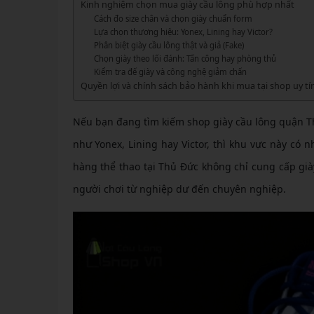
GIÀY 
Kinh nghiệm chọn mua giày cầu lông phù hợp nhất
Vớ Cầu Lông
Vợt Pickleball Kamito
VỢT 
Cách đo size chân và chọn giày chuẩn form
GIÀY 
Vợt Pickleball Dưới 1tr
Lựa chọn thương hiệu: Yonex, Lining hay Victor?
VỢT 
Phân biệt giày cầu lông thật và giả (Fake)
Xem thêm
GIÀY 
Chọn giày theo lối đánh: Tấn công hay phòng thủ
VỢT 
Kiểm tra đế giày và công nghệ giảm chấn
GIÀY 
Quyền lợi và chính sách bảo hành khi mua tại shop uy tí
VỢT 
Nếu bạn đang tìm kiếm shop giày cầu lông quận T
VỢT 
như Yonex, Lining hay Victor, thì khu vực này có 
VỢT 
hàng thể thao tại Thủ Đức không chỉ cung cấp già
VỢT 
người chơi từ nghiệp dư đến chuyên nghiệp.