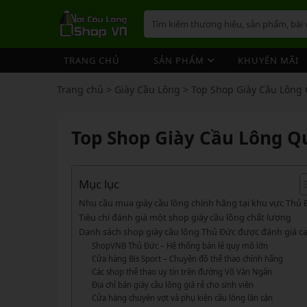
TRANG CHỦ
SẢN PHẨM
KHUYẾN MÃI
VỢT CẦU LÔNG
GIÀY 
ÁO CẦ
QUẦN 
TÚI/B
CƯỚC 
PHỤ K
NÓN
Trang chủ
>
Giày Cầu Lông
>
Top Shop Giày Cầu Lông
VỢT 
VỢT CẦU LÔNG
GIÀY CẦU LÔNG
GIÀY CẦU LÔNG
GIÀY 
ÁO CẦ
QUẦN 
TÚI/B
CUỐN 
TÚI/B
VỢT 
Vợt Cầu Lông Yonex
Giày Cầu Lông Yonex
Top Shop Giày Cầu Lông Q
ÁO CẦU LÔNG
GIÀY 
ÁO CẦ
QUẦN 
TÚI/B
ỐNG C
BÓNG 
Vợt Cầu Lông Victor
Giày Cầu Lông Mizuno
VỢT 
QUẦN CẦU LÔNG
GIÀY 
ÁO CẦ
QUẦN 
TÚI/B
VỚ CẦ
Vợt Cầu Lông Lining
Giày Cầu Lông Lining
VỢT 
Vợt Cầu Lông Mizuno
Giày Cầu Lông Victor
Mục lục
TÚI / BALO CẦU LÔNG
GIÀY 
ÁO CẦ
QUẦN
TÚI/B
Vợt Cầu Lông Hundred
Giày Cầu Lông Hundred
Nhu cầu mua giày cầu lông chính hãng tại khu vực Thủ 
VỢT 
PHỤ KIỆN CẦU LÔNG
GIÀY 
TÚI/B
Tiêu chí đánh giá một shop giày cầu lông chất lượng
Xem thêm
Xem thêm
Danh sách shop giày cầu lông Thủ Đức được đánh giá c
MÁY ĐAN
GIÀY 
TÚI/B
PHỤ KIỆN CẦU LÔNG
VỢT PICKLEBALL
VỢT 
ShopVNB Thủ Đức – Hệ thống bán lẻ quy mô lớn
VỢT PICKLEBALL
GIÀY 
Cước Cầu Lông
Cửa hàng Bis Sport – Chuyên đồ thể thao chính hãng
Vợt Pickleball Joola
VỢT 
Các shop thể thao uy tín trên đường Võ Văn Ngân
Ống Cầu Lông
Vợt Pickleball Sypik
PHỤ KIỆN PICKLE BALL
GIÀY 
Địa chỉ bán giày cầu lông giá rẻ cho sinh viên
VỢT 
Cuốn Cán Cầu Lông
Vợt Pickleball Lining
Cửa hàng chuyên vợt và phụ kiện cầu lông lân cận