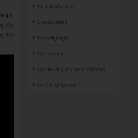
Túi, balo cầu lông
và giới
Uncategorized
ng, câu
ng thời
Video Highlight
Vợt cầu lông
Vợt cầu lông cho người mới chơi
Vợt Cầu Lông shop