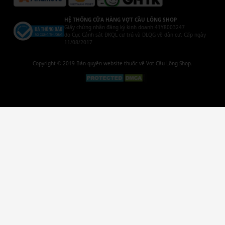
HỆ THỐNG CỬA HÀNG VỢT CẦU LÔNG SHOP
Giấy chứng nhận đăng ký kinh doanh 41Y8003247
do Cục Cảnh sát ĐKQL cư trú và DLQG về dân cư. Cấp ngày
11/08/2017
Copyright © 2019 Bản quyền website thuộc về Vợt Cầu Lông Shop.