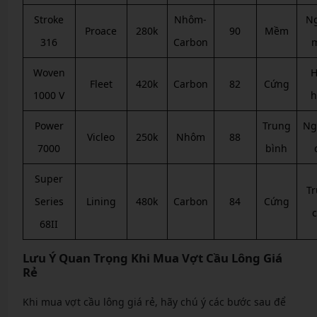
Stroke
Nhôm-
N
Proace
280k
90
Mềm
316
Carbon
Woven
H
Fleet
420k
Carbon
82
Cứng
1000 V
h
Power
Trung
Ng
Vicleo
250k
Nhôm
88
7000
bình
Super
T
Series
Lining
480k
Carbon
84
Cứng
68II
Lưu Ý Quan Trọng Khi Mua Vợt Cầu Lông Giá
Rẻ
Khi mua vợt cầu lông giá rẻ, hãy chú ý các bước sau để