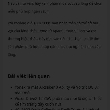
Nếu cần tư vấn, hãy xem phần mua vợt cầu lông để chọn
mẫu phù hợp ngân sách.
Với khoảng giá 100k-500k, bạn hoàn toàn có thể sở hữu
vợt cầu lông chất lượng từ Apacs, Proace, Fleet và các
thương hiệu khác. Hãy dựa vào tiêu chí chọn lựa để tìm
sản phẩm phù hợp, giúp nâng cao trải nghiệm chơi cầu
lông.
Bài viết liên quan
Yonex ra mắt Arcsaber 0 Ability và Voltric DG 0.1
màu mới
Victor DriveX 12 ZSW phối màu mới lộ diện: Thiết
kế tím trắng đầy cuốn hút
VCLS#22 Sypik Collection: Sypik Triton 5 Limited