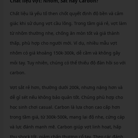
Chất liệu vợt: Nhôm, Sắt hay Carbon?
Chất liệu là yếu tố then chốt quyết định độ bền và cảm
giác khi sử dụng vợt cầu lông. Trong tầm giá rẻ, vợt làm
từ nhôm thường nhẹ, chống ăn mòn tốt và giá thành
thấp, phù hợp cho người mới. Ví dụ, nhiều mẫu vợt
nhôm có giá khoảng 150k-300k, dễ cầm và không gây
mỏi tay. Tuy nhiên, chúng có thể thiếu độ đàn hồi so với
carbon.
Vợt sắt rẻ hơn, thường dưới 200k, nhưng nặng hơn và
dễ gỉ sét nếu không bảo quản tốt. Chúng phù hợp cho
học sinh chơi casual. Carbon là lựa chọn cao cấp hơn
trong tầm giá, từ 300k-500k, mang lại độ nhẹ, cứng cáp
và lực đánh mạnh mẽ. Carbon giúp vợt linh hoạt, hấp
thụ shock tốt, giảm chấn thương cổ tay. Theo các đánh