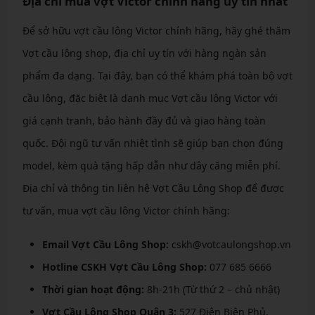
Địa chỉ mua vợt Victor chính hãng uy tín nhất
Để sở hữu vợt cầu lông Victor chính hãng, hãy ghé thăm
Vợt cầu lông shop, địa chỉ uy tín với hàng ngàn sản
phẩm đa dạng. Tại đây, bạn có thể khám phá toàn bộ vợt
cầu lông, đặc biệt là danh mục Vợt cầu lông Victor với
giá cạnh tranh, bảo hành đầy đủ và giao hàng toàn
quốc. Đội ngũ tư vấn nhiệt tình sẽ giúp bạn chọn đúng
model, kèm quà tặng hấp dẫn như dây căng miễn phí.
Địa chỉ và thông tin liên hệ Vợt Cầu Lông Shop để được
tư vấn, mua vợt cầu lông Victor chính hãng:
Email Vợt Cầu Lông Shop:
cskh@votcaulongshop.vn
Hotline CSKH Vợt Cầu Lông Shop:
077 685 6666
Thời gian hoạt động:
8h-21h (Từ thứ 2 – chủ nhật)
Vợt Cầu Lông Shop Quận 3:
527 Điện Biên Phủ,