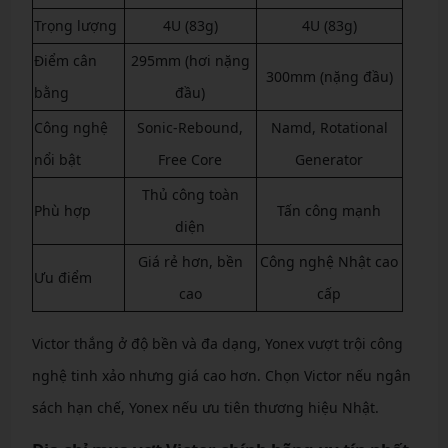
Trọng lượng
4U (83g)
4U (83g)
Điểm cân
295mm (hơi nặng
300mm (nặng đầu)
bằng
đầu)
Công nghệ
Sonic-Rebound,
Namd, Rotational
nổi bật
Free Core
Generator
Thủ công toàn
Phù hợp
Tấn công mạnh
diện
Giá rẻ hơn, bền
Công nghệ Nhật cao
Ưu điểm
cao
cấp
Victor thắng ở độ bền và đa dạng, Yonex vượt trội công
nghệ tinh xảo nhưng giá cao hơn. Chọn Victor nếu ngân
sách hạn chế, Yonex nếu ưu tiên thương hiệu Nhật.