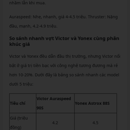
nhầm lẫn khi mua.
Auraspeed: Nhẹ, nhanh, giá 4-4.5 triệu. Thruster: Nặng
đầu, mạnh, 4.2-4.9 triệu.
So sánh nhanh vợt Victor và Yonex cùng phân
khúc giá
Victor và Yonex đều dẫn đầu thị trường, nhưng Victor nổi
bật ở giá trị tiền bạc với công nghệ tương đương mà rẻ
hơn 10-20%. Dưới đây là bảng so sánh nhanh các model
dưới 5 triệu:
Victor Auraspeed
Tiêu chí
Yonex Astrox 88S
90S
Giá (triệu
4.2
4.5
đồng)