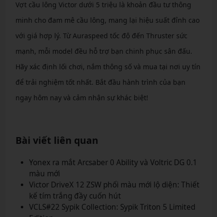
Vợt cầu lông Victor dưới 5 triệu là khoản đầu tư thông
minh cho đam mê cầu lông, mang lại hiệu suất đỉnh cao
với giá hợp lý. Từ Auraspeed tốc độ đến Thruster sức
mạnh, mỗi model đều hỗ trợ bạn chinh phục sân đấu.
Hãy xác định lối chơi, nắm thông số và mua tại nơi uy tín
để trải nghiệm tốt nhất. Bắt đầu hành trình của bạn
ngay hôm nay và cảm nhận sự khác biệt!
Bài viết liên quan
Yonex ra mắt Arcsaber 0 Ability và Voltric DG 0.1
màu mới
Victor DriveX 12 ZSW phối màu mới lộ diện: Thiết
kế tím trắng đầy cuốn hút
VCLS#22 Sypik Collection: Sypik Triton 5 Limited