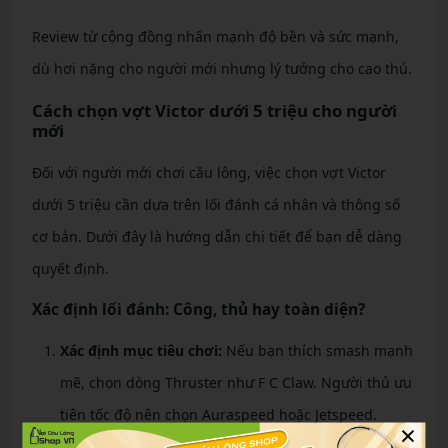
Review từ cộng đồng nhấn mạnh độ bền và sức mạnh,
dù hơi nặng cho người mới nhưng lý tưởng cho cao thủ.
Cách chọn vợt Victor dưới 5 triệu cho người
mới
Đối với người mới chơi cầu lông, việc chọn vợt Victor
dưới 5 triệu cần dựa trên lối đánh cá nhân và thông số
cơ bản. Dưới đây là hướng dẫn chi tiết để bạn dễ dàng
quyết định.
Xác định lối đánh: Công, thủ hay toàn diện?
Xác định mục tiêu chơi:
Nếu bạn thích smash mạnh
mẽ, chọn dòng Thruster như F C Claw. Người thủ ưu
tiên tốc độ nên chọn Auraspeed hoặc Jetspeed.
×
Thử lối đánh:
Tham gia các buổi tập thử vợt tại cửa