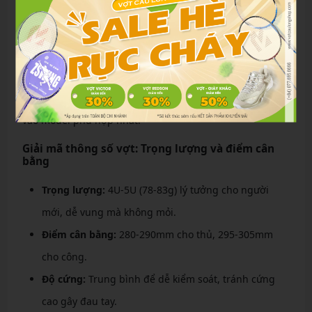
hàng để cảm nhận sự khác biệt giữa công thủ.
Kết hợp thể lực:
Người mới nên tránh vợt quá nặng
đầu để giảm chấn thương cổ tay.
Việc xác định lối đánh giúp bạn tránh lãng phí, tập trung
vào model phù hợp nhất.
Giải mã thông số vợt: Trọng lượng và điểm cân
bằng
Trọng lượng:
4U-5U (78-83g) lý tưởng cho người
mới, dễ vung mà không mỏi.
Điểm cân bằng:
280-290mm cho thủ, 295-305mm
cho công.
Độ cứng:
Trung bình để dễ kiểm soát, tránh cứng
cao gây đau tay.