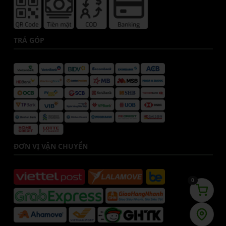
TRẢ GÓP
ĐƠN VỊ VẬN CHUYỂN
0