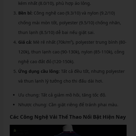
kém nhất (8.0/10), phù hợp áo lỏng.
Bền bỉ:
Công nghệ cao (9.3/10) và nylon (9.2/10)
chống mài mòn tốt, polyester (9.5/10) chống nhăn,
thun lạnh (8.5/10) dễ bai nếu giặt sai.
Giá cả:
Mè rẻ nhất (70k/m²), polyester trung bình (80-
120k), thun lạnh cao (90-130k), nylon (85-110k), công
nghệ cao đắt đỏ (120-150k).
Ứng dụng cầu lông:
Tất cả đều tốt, nhưng polyester
và thun lạnh lý tưởng cho thi đấu dài hơi.
Ưu chung: Tất cả giảm mồ hôi, tăng tốc độ.
Nhược chung: Cần giặt riêng để tránh phai màu.
Các Công Nghệ Vải Thể Thao Nổi Bật Hiện Nay