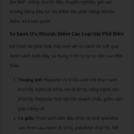
ẩm 360°. Dùng cho thi đấu chuyên nghiệp, giá cao
nhưng đáng đầu tư. Ưu điểm: Đa chức năng; Nhược
điểm: Khó bảo quản.
So Sánh Ưu Nhược Điểm Các Loại Vải Phổ Biến
Để chọn vải phù hợp, hãy xem xét so sánh chi tiết qua
danh sách dưới đây, sử dụng trình tự từ ưu tiên cao đến
thấp:
Thoáng khí:
Polyester (9.5/10) vượt trội thun lạnh
(9.2/10), nylon (8.5/10), mè (8.8/10), công nghệ cao
(9.0/10). Polyester hút mồ hôi nhanh nhất, giảm cảm
giác nặng nề.
Co giãn:
Thun lạnh dẫn đầu (9.8/10) nhờ spandex
cao, theo sau nylon (8.5/10), polyester (9.0/10). Mè