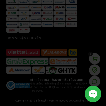
ĐƠN VỊ VẬN CHUYỂN
0
HỆ THỐNG CỬA HÀNG VỢT CẦU LÔNG SHOP
Giấy chứng nhận đăng ký kinh doanh 41Y8003247
do Cục Cảnh sát ĐKQL cư trú và DLQG về dân cư. Cấp ngày
11/08/2017
Copyright © 2019 Bản quyền website thuộc về Vợt Cầu Lông Shop.