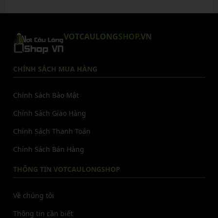
VOTCAULONG
SHOP
.VN
CHÍNH SÁCH MUA HÀNG
Chính Sách Bảo Mật
Chính Sách Giao Hàng
Chính Sách Thanh Toán
Chính Sách Bán Hàng
THÔNG TIN VOTCAULONGSHOP
Về chúng tôi
Thông tin cần biết