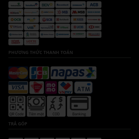
PHƯƠNG THỨC THANH TOÁN
TRẢ GÓP