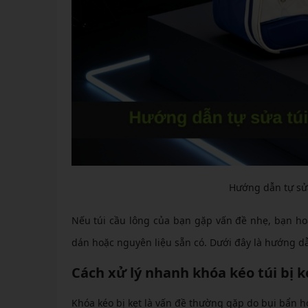
Hướng dẫn tự sửa
Nếu túi cầu lông của bạn gặp vấn đề nhẹ, bạn hoà
dán hoặc nguyên liệu sẵn có. Dưới đây là hướng dẫn
Cách xử lý nhanh khóa kéo túi bị k
Khóa kéo bị kẹt là vấn đề thường gặp do bụi bẩn h