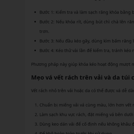
Bước 1: Kiểm tra và làm sạch răng khóa bằng 
Bước 2: Nếu khóa rít, dùng bút chì chà lên r
trơn.
Bước 3: Nếu đầu kéo gãy, dùng kìm bấm răng lệ
Bước 4: Kéo thử vài lần để kiểm tra, tránh ké
Phương pháp này giúp khóa kéo hoạt động mượt 
Mẹo vá vết rách trên vải và da túi 
Vết rách nhỏ trên vải hoặc da có thể được vá dễ dàn
Chuẩn bị miếng vải vá cùng màu, lớn hơn vết 
Làm sạch khu vực rách, đặt miếng vá bên dưới
Dùng keo dán vải để cố định nếu không khâu 
Để khô hoàn toàn trước khi sử dụng.