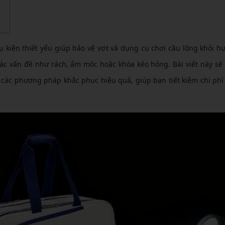
CẦU LÔNG KUMPOO
CẦU LÔNG REDSON
CẦU LÔNG KAWASAKI
CẦU LÔNG 3RD
CẦU LÔNG FELET
phụ kiện thiết yếu giúp bảo vệ vợt và dụng cụ chơi cầu lông khỏi h
CẦU LÔNG APAVI
CẦU LÔNG APAVI
 các vấn đề như rách, ẩm mốc hoặc khóa kéo hỏng. Bài viết này s
CẦU LÔNG DAS X
à các phương pháp khắc phục hiệu quả, giúp bạn tiết kiệm chi phí
CẦU LÔNG FLEET
CẦU LÔNG FLEX POWER
CẦU LÔNG FORZA