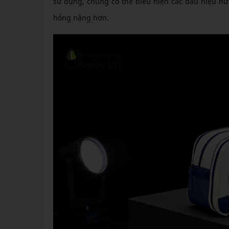
sử dụng, chúng có thể biểu hiện các dấu hiệu hư 
hỏng nặng hơn.