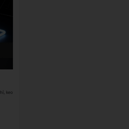
hỉ, keo