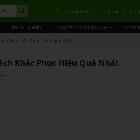
0776856666
Tài Khoản
Giỏ 
THƯƠNG HIỆU
HỢP TÁC KINH DOANH
HƯỚNG 
CẦU LÔNG YONEX
U LÔNG YONEX
CẦU LÔNG YONEX
ALO YONEX
CẦU LÔNG
IỆN MÁY ĐAN
BẢNG CHIẾT KHẤU ĐẠI LÝ
 Và Cách Khắc Phục Hiệu Quả Nhất
CẦU LÔNG YONEX
VỢT CẦU LÔNG IXE
ÁO CẦU LÔNG
QUẦN CẦU LÔNG
CẦU LÔNG LINING
U LÔNG LINING
CẦU LÔNG LINING
ALO LINING
CÁN CẦU LÔNG
ALO PICKLEBALL
NHƯỢNG QUYỀN VỢT CẦU LÔNG SH
CẦU LÔNG VICTOR
VỢT CẦU LÔNG KAMITO
Áo Cầu Lông Yonex
Quần Cầu Lông Yon
Cách Khắc Phục Hiệu Quả Nhất
CẦU LÔNG VICTOR
U LÔNG HUNDRED
CẦU LÔNG VICTOR
ALO VICTOR
ẦU LÔNG
PICKLEBALL
Áo Cầu Lông Lining
Quần Cầu Lông Lin
CẦU LÔNG LINING
VỢT CẦU LÔNG KAWASAKI
CẦU LÔNG MIZUNO
U LÔNG FLYPOWER
CẦU LÔNG KID
ALO HUNDRED
U LÔNG
Áo Cầu Lông Hundred
Quần Cầu Lông Ku
CẦU LÔNG MIZUNO
VỢT CẦU LÔNG KLINT
Áo Cầu Lông Kid
Quần Cầu Lông Vic
CẦU LÔNG HUNDRED
U LÔNG KID
 CẦU LÔNG KUMPOO
ALO MIZUNO
Áo Cầu Lông Flypower
Quần Cầu Lông Kid
CẦU LÔNG HUNDRED
VỢT CẦU LÔNG KUMPOO
CẦU LÔNG APACS
ALO APAVI
CẦU LÔNG XP
ALO KAMITO
GIÀY PICKLEBALL
PHỤ KIỆN PICKL
CẦU LÔNG APACS
VỢT CẦU LÔNG PROKENNEX
CẦU LÔNG LEFUS
Giày Asics
Bóng Pickleball
CẦU LÔNG FELET
VỢT CẦU LÔNG REVILO
Túi/balo Pickleball
CẦU LÔNG WIKA
CẦU LÔNG FLYPOWER
VỢT CẦU LÔNG TENWAY