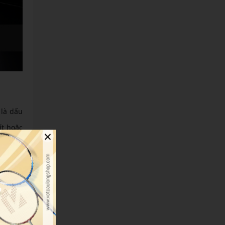
 là dấu
ít hoặc
×
đứt gãy
m thấp.
i cùng,
m trọng