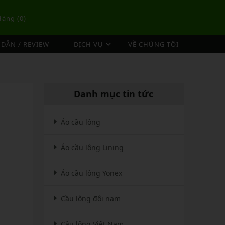
Hàng (
0
)
DẪN / REVIEW
DỊCH VỤ
VỀ CHÚNG TÔI
DỊCH VỤ ĐAN VỢT CẦU LÔNG
TÚI/BALO CẦU LÔNG
OP
DỊCH VỤ THU MUA VỢT CŨ
ex
Túi Cầu Lông Lining
Danh mục tin tức
ing
Túi Cầu Lông Yonex
mpoo
Túi Cầu Lông Victor
Áo cầu lông
tor
Túi Cầu Lông Mizuno
Áo cầu lông Lining
Túi Cầu Lông Apavi
Xem thêm
EBALL
MÁY ĐAN
Áo cầu lông Yonex
Phụ Kiện Máy Đan
Cầu lông đôi nam
Cầu lông Việt Nam