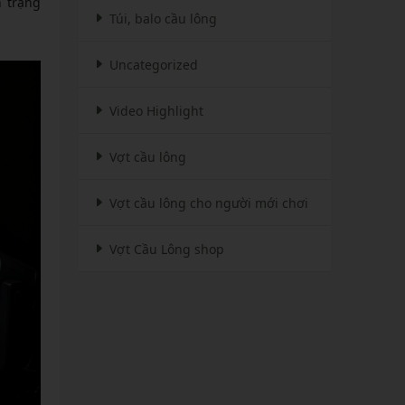
h trạng
Túi, balo cầu lông
Uncategorized
Video Highlight
Vợt cầu lông
Vợt cầu lông cho người mới chơi
Vợt Cầu Lông shop