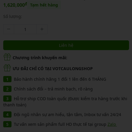
₫
1,620,000
Tạm hết hàng
Số lượng:
Liên hệ
Chương trình khuyến mãi:
ƯU ĐÃI CHỈ CÓ TẠI VOTCAULONGSHOP
Bảo hành chính hãng 1 đổi 1 lên đến 6 THÁNG
Chính sách đổi – trả minh bạch, rõ ràng
Hỗ trợ ship COD toàn quốc (Được kiểm tra hàng trước khi
thanh toán)
Đội ngũ nhân sự am hiểu, tận tâm, Inbox tư vấn 24/24
Tư vấn xem sản phẩm full HD thực tế tại group
Zalo