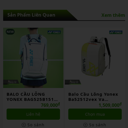
Sản Phẩm Liên Quan
Xem thêm
Balo Cầu Lông Yonex
Túi Vợt Cầu Lông
Ba52512vex Va
Yonex 22926 Chính
Grayish Beige Chính
₫
Hãng
₫
1,509,000
1,750,000
Hãng
Chọn mua
Chọn mua
So sánh
So sánh