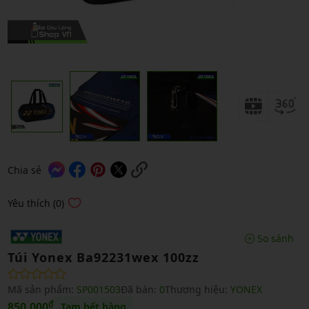
Chia sẻ
Yêu thích (0)
So sánh
Túi Yonex Ba92231wex 100zz
Mã sản phẩm:
SP001503
Đã bán:
0
Thương hiệu:
YONEX
₫
850,000
Tạm hết hàng