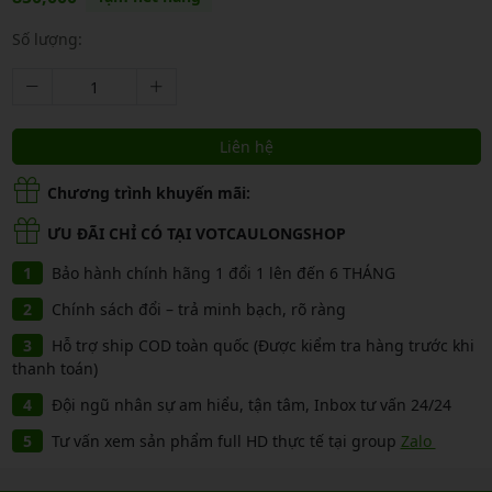
Số lượng:
Liên hệ
Chương trình khuyến mãi:
ƯU ĐÃI CHỈ CÓ TẠI VOTCAULONGSHOP
Bảo hành chính hãng 1 đổi 1 lên đến 6 THÁNG
Chính sách đổi – trả minh bạch, rõ ràng
Hỗ trợ ship COD toàn quốc (Được kiểm tra hàng trước khi
thanh toán)
Đội ngũ nhân sự am hiểu, tận tâm, Inbox tư vấn 24/24
Tư vấn xem sản phẩm full HD thực tế tại group
Zalo