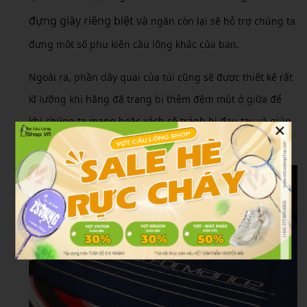
đựng giày riêng biệt và
ngăn còn lại sẽ hỗ trợ chúng ta
đựng một số phụ kiện cầu lông khác của bạn.
Ngoài ra, phần dây quai của túi cũng sẽ được thiết kế rất
kĩ lưỡng khi hãng đã trang bị thêm đệm mút ở giữa để
khi chúng ta mang hoặc xách sẽ tránh bị đau tay và giúp
×
thoáng khí hơn.