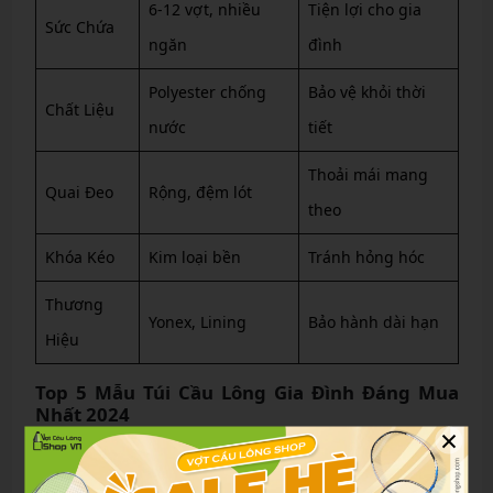
6-12 vợt, nhiều
Tiện lợi cho gia
Sức Chứa
ngăn
đình
Polyester chống
Bảo vệ khỏi thời
Chất Liệu
nước
tiết
Thoải mái mang
Quai Đeo
Rộng, đệm lót
theo
Khóa Kéo
Kim loại bền
Tránh hỏng hóc
Thương
Yonex, Lining
Bảo hành dài hạn
Hiệu
Top 5 Mẫu Túi Cầu Lông Gia Đình Đáng Mua
Nhất 2024
×
Dựa trên đánh giá từ cộng đồng cầu lông và các cửa