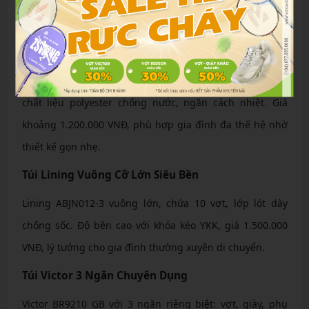
hàng uy tín như
Túi, balo cầu lông
, đây là top 5 mẫu túi
đựng vợt gia đình nổi bật năm 2024.
Dòng Túi Hình Chữ Nhật Yonex Đa Năng
Túi Yonex 92031WEX hình chữ nhật với sức chứa 8 vợt,
chất liệu polyester chống nước, ngăn cách nhiệt. Giá
khoảng 1.200.000 VNĐ, phù hợp gia đình đa thế hệ nhờ
thiết kế gọn nhẹ.
Túi Lining Vuông Cỡ Lớn Siêu Bền
Lining ABJN012-3 vuông lớn, chứa 10 vợt, lớp lót dày
chống sốc. Độ bền cao với khóa kéo YKK, giá 1.500.000
VNĐ, lý tưởng cho gia đình thường xuyên di chuyển.
Túi Victor 3 Ngăn Chuyên Dụng
Victor BR9210 GB với 3 ngăn riêng biệt: vợt, giày, phụ