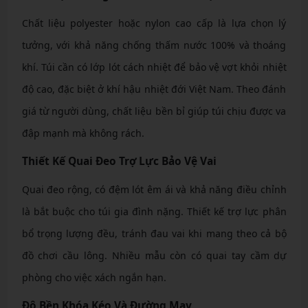
Chất liệu polyester hoặc nylon cao cấp là lựa chọn lý
tưởng, với khả năng chống thấm nước 100% và thoáng
khí. Túi cần có lớp lót cách nhiệt để bảo vệ vợt khỏi nhiệt
độ cao, đặc biệt ở khí hậu nhiệt đới Việt Nam. Theo đánh
giá từ người dùng, chất liệu bền bỉ giúp túi chịu được va
đập mạnh mà không rách.
Thiết Kế Quai Đeo Trợ Lực Bảo Vệ Vai
Quai đeo rộng, có đệm lót êm ái và khả năng điều chỉnh
là bắt buộc cho túi gia đình nặng. Thiết kế trợ lực phân
bổ trọng lượng đều, tránh đau vai khi mang theo cả bộ
đồ chơi cầu lông. Nhiều mẫu còn có quai tay cầm dự
phòng cho việc xách ngắn hạn.
Độ Bền Khóa Kéo Và Đường May