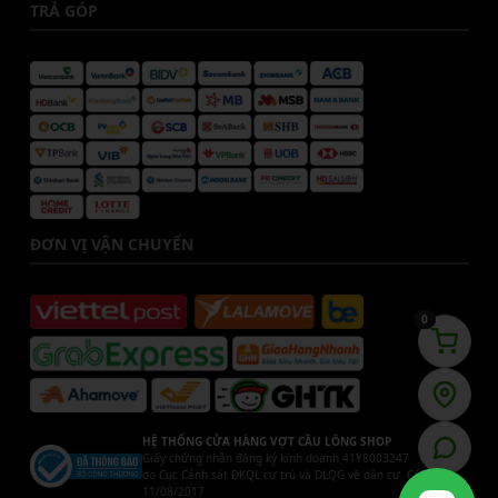
TRẢ GÓP
ĐƠN VỊ VẬN CHUYỂN
0
HỆ THỐNG CỬA HÀNG VỢT CẦU LÔNG SHOP
Giấy chứng nhận đăng ký kinh doanh 41Y8003247
do Cục Cảnh sát ĐKQL cư trú và DLQG về dân cư. Cấp ngày
11/08/2017