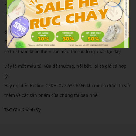
Đây là mẫu túi nhỏ gọn, tiện lợi, lại cô cùng nổi bật. Đối với
những bạn có ít vợt, có thể sử dụng mẫu túi này để đựng vợt
mỗi khi đến sân. Hiện tại, đã có sẵn mẫu túi này. Bạn có thể
đến trực tiếp các cửa hàng của hệ thống Vợt Cầu Lông Shop
để được tư vấn và trải nghiệm sản phẩm. Ngoài ra, bạn cũng
có thể tham khảo thêm các mẫu túi cầu lông khác tại đây.
Đây là một mẫu túi vừa dễ thương, nổi bật, lại có giả cả hợp
lý.
Hãy gọi đến Hotline CSKH: 077.685.6666 khi muốn được tư vấn
thêm về các sản phẩm của chúng tôi bạn nhé!
TÁC GIẢ Khánh Vy