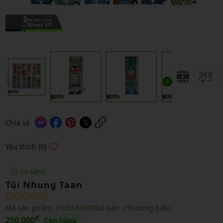
Chia sẻ
Yêu thích (0)
So sánh
Túi Nhung Taan
Mã sản phẩm:
2105154607
Đã bán:
0
Thương hiệu:
₫
250,000
Còn hàng