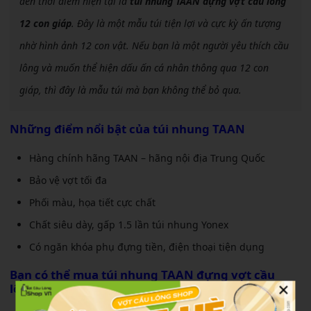
đến thời điểm hiện tại là
túi nhung TAAN đựng vợt cầu lông
12 con giáp
. Đây là một mẫu túi tiện lợi và cực kỳ ấn tượng
nhờ hình ảnh 12 con vật. Nếu bạn là một người yêu thích cầu
lông và muốn thể hiện dấu ấn cá nhân thông qua 12 con
giáp, thì đây là mẫu túi mà bạn không thể bỏ qua.
Những điểm nổi bật của túi nhung TAAN
Hàng chính hãng TAAN – hãng nội địa Trung Quốc
Bảo vệ vợt tối đa
Phối màu, họa tiết cực chất
Chất siêu dày, gấp 1.5 lần túi nhung Yonex
Có ngăn khóa phụ đựng tiền, điện thoại tiện dụng
Bạn có thể mua túi nhung TAAN đựng vợt cầu
×
lông
ở đâu?