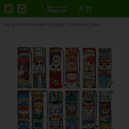
Trang chủ
>
Phụ Kiện Cầu Lông
>
Túi Nhung Taan