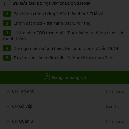
ƯU ĐÃI CHỈ CÓ TẠI VOTCAULONGSHOP
Bảo hành chính hãng 1 đổi 1 lên đến 6 THÁNG
Chính sách đổi – trả minh bạch, rõ ràng
Hỗ trợ ship COD toàn quốc (Được kiểm tra hàng trước khi
thanh toán)
Đội ngũ nhân sự am hiểu, tận tâm, Inbox tư vấn 24/24
Tư vấn xem sản phẩm full HD thực tế tại group
Zalo
Đang có hàng tại
CN Tân Phú
Còn hàng
CN Gò Vấp
Liên hệ
CN Quận 3
Còn hàng