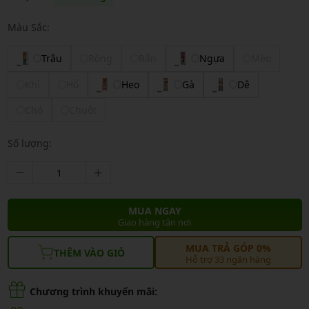
Màu Sắc:
Trâu
Rồng
Rắn
Ngựa
Mèo
Khỉ
Hổ
Heo
Gà
Dê
Chó
Chuột
Số lượng:
MUA NGAY
Giao hàng tận nơi
MUA TRẢ GÓP 0%
THÊM VÀO GIỎ
Hỗ trợ 33 ngân hàng
Chương trình khuyến mãi: