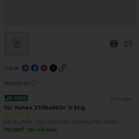
Chia sẻ
Yêu thích (0)
So sánh
Túi Yonex 219ba003v Trắng
Mã sản phẩm:
SP001198
Đã bán:
0
Thương hiệu:
YONEX
₫
750,000
Tạm hết hàng