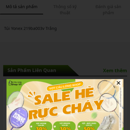
Mô tả sản phẩm
Thông số kỹ
Đánh giá sản
thuật
phẩm
Túi Yonex 219ba003v Trắng
Sản Phẩm Liên Quan
Xem thêm
×