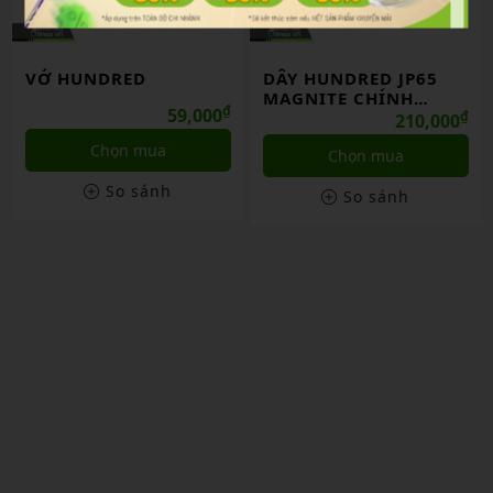
VỚ HUNDRED
DÂY HUNDRED JP65
MAGNITE CHÍNH
₫
59,000
HÃNG
₫
210,000
Chọn mua
Chọn mua
So sánh
So sánh