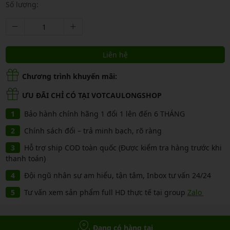
Số lượng:
Liên hệ
Chương trình khuyến mãi:
ƯU ĐÃI CHỈ CÓ TẠI VOTCAULONGSHOP
Bảo hành chính hãng 1 đổi 1 lên đến 6 THÁNG
Chính sách đổi – trả minh bạch, rõ ràng
Hỗ trợ ship COD toàn quốc (Được kiểm tra hàng trước khi
thanh toán)
Đội ngũ nhân sự am hiểu, tận tâm, Inbox tư vấn 24/24
Tư vấn xem sản phẩm full HD thực tế tại group
Zalo
Đang có hàng tại