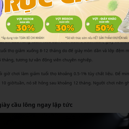
 phí thay thế. Điều quan trọng là theo dõi dấu hiệu mòn để thay kị
 thi đấu hàng tuần
ất thi đấu hàng tuần. Nếu bạn chơi dưới 2 buổi/tuần, giày có thể 
n, tuổi thọ giảm xuống 8-12 tháng do đế giày mòn dần và lớp đệm 
3-6 tháng, tương tự vận động viên chuyên nghiệp.
i giờ chơi làm giảm tuổi thọ khoảng 0.5-1% tùy chất liệu. Để mi
với 10 giờ/tuần, nó sẽ hỏng sau khoảng 12 tháng. Người chơi nên g
iày cầu lông ngay lập tức