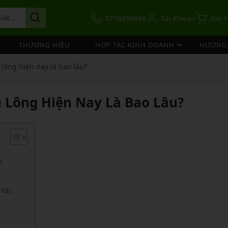
0776856666
Tài Khoản
Giỏ 
THƯƠNG HIỆU
HỢP TÁC KINH DOANH
HƯỚNG 
CẦU LÔNG YONEX
U LÔNG YONEX
CẦU LÔNG YONEX
ALO YONEX
CẦU LÔNG
IỆN MÁY ĐAN
BẢNG CHIẾT KHẤU ĐẠI LÝ
u lông hiện nay là bao lâu?
CẦU LÔNG YONEX
VỢT CẦU LÔNG IXE
ÁO CẦU LÔNG
QUẦN CẦU LÔNG
CẦU LÔNG LINING
U LÔNG LINING
CẦU LÔNG LINING
ALO LINING
CÁN CẦU LÔNG
ALO PICKLEBALL
NHƯỢNG QUYỀN VỢT CẦU LÔNG SH
CẦU LÔNG VICTOR
VỢT CẦU LÔNG KAMITO
Áo Cầu Lông Yonex
Quần Cầu Lông Yon
u Lông Hiện Nay Là Bao Lâu?
CẦU LÔNG VICTOR
U LÔNG HUNDRED
CẦU LÔNG VICTOR
ALO VICTOR
ẦU LÔNG
PICKLEBALL
Áo Cầu Lông Lining
Quần Cầu Lông Lin
CẦU LÔNG LINING
VỢT CẦU LÔNG KAWASAKI
CẦU LÔNG MIZUNO
U LÔNG FLYPOWER
CẦU LÔNG KID
ALO HUNDRED
U LÔNG
Áo Cầu Lông Hundred
Quần Cầu Lông Ku
CẦU LÔNG MIZUNO
VỢT CẦU LÔNG KLINT
Áo Cầu Lông Kid
Quần Cầu Lông Vic
CẦU LÔNG HUNDRED
U LÔNG KID
 CẦU LÔNG KUMPOO
ALO MIZUNO
Áo Cầu Lông Flypower
Quần Cầu Lông Kid
CẦU LÔNG HUNDRED
VỢT CẦU LÔNG KUMPOO
CẦU LÔNG APACS
ALO APAVI
p
CẦU LÔNG XP
ALO KAMITO
GIÀY PICKLEBALL
PHỤ KIỆN PICKL
CẦU LÔNG APACS
VỢT CẦU LÔNG PROKENNEX
 tức
CẦU LÔNG LEFUS
Giày Asics
Bóng Pickleball
CẦU LÔNG FELET
VỢT CẦU LÔNG REVILO
Túi/balo Pickleball
CẦU LÔNG WIKA
CẦU LÔNG FLYPOWER
VỢT CẦU LÔNG TENWAY