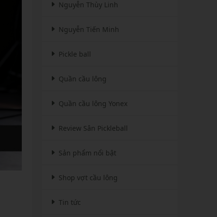
Nguyễn Thùy Linh
Nguyễn Tiến Minh
Pickle ball
Quần cầu lông
Quần cầu lông Yonex
Review Sân Pickleball
Sản phẩm nổi bật
Shop vợt cầu lông
Tin tức