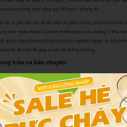
olina Marin thay giày hàng quý để duy trì phong độ.
à còn vì yêu cầu cao về độ bám và giảm shock, giúp tránh chấn
dụng như Yonex Power Cushion thường được ưa chuộng vì khả nă
dài quá 6 tháng ở mức sử dụng chuyên nghiệp. Ngoài ra, môi trư
tăng tốc độ mòn đế giày so với sân thông thường.
phong trào và bán chuyên
i thọ giày cầu lông có thể kéo dài từ 1 đến 2 năm nếu sử dụng 
uần, với thời lượng mỗi buổi khoảng 1-2 giờ, nên giày ít bị m
c trang thể thao Việt Nam, nhiều người dùng báo cáo giày của họ 
ộ đàn hồi tốt nếu chỉ dùng cho các trận đấu cuối tuần. Tuy nhi
xuống dưới 1 năm. Người chơi bán chuyên thường chọn giày trung