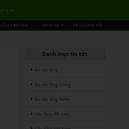
Hàng (
0
)
DẪN / REVIEW
DỊCH VỤ
VỀ CHÚNG TÔI
DỊCH VỤ ĐAN VỢT CẦU LÔNG
TÚI/BALO CẦU LÔNG
OP
DỊCH VỤ THU MUA VỢT CŨ
ex
Túi Cầu Lông Lining
Danh mục tin tức
ing
Túi Cầu Lông Yonex
mpoo
Túi Cầu Lông Victor
Áo cầu lông
tor
Túi Cầu Lông Mizuno
Áo cầu lông Lining
Túi Cầu Lông Apavi
Xem thêm
EBALL
MÁY ĐAN
Áo cầu lông Yonex
Phụ Kiện Máy Đan
Cầu lông đôi nam
Cầu lông Việt Nam