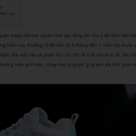
CẦU LÔNG KUMPOO
CẦU LÔNG REDSON
ày
CẦU LÔNG KAWASAKI
hiện nay
CẦU LÔNG 3RD
CẦU LÔNG FELET
CẦU LÔNG APAVI
CẦU LÔNG APAVI
 quan trọng mà mọi người chơi cầu lông cần chú ý để đảm bảo hi
CẦU LÔNG DAS X
lông hiện nay thường có độ bền từ 6 tháng đến 1 năm tùy thuộc 
m. Bài viết này sẽ phân tích chi tiết về tuổi thọ thực tế, dấu h
CẦU LÔNG FLEET
 thương hiệu phổ biến, cũng như bí quyết giúp kéo dài thời gian 
CẦU LÔNG FLEX POWER
CẦU LÔNG FORZA