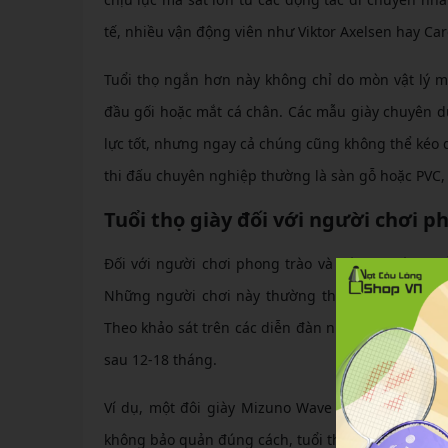
tế, nhiều vận động viên như Viktor Axelsen hay Car
Tuổi thọ ngắn hơn này không chỉ do mòn vật lý m
đầu gối hoặc mắt cá chân. Các mẫu giày chuyên 
lực tốt, nhưng ngay cả chúng cũng không thể kéo 
thi đấu chuyên nghiệp thường là sàn gỗ hoặc PVC, 
Tuổi thọ giày đối với người chơi 
Đối với người chơi phong trào và bán chuyên, tuổ
Những người chơi này thường tham gia 1-3 buổi/t
Theo khảo sát trên các diễn đàn như Reddit và cá
sau 12-18 tháng.
Ví dụ, một đôi giày Mizuno Wave có thể duy trì đ
không bảo quản đúng cách, tuổi thọ có thể giảm 