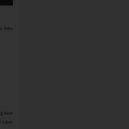
ấu hiệu
ăng bám
ể tránh