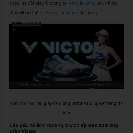
chọn lựa đôi giày lý tưởng tại
Vợt Cầu Lông Shop
hoặc
tham khảo thêm về
giày cầu lông
nói chung.
Tuổi thọ các loại giày cầu lông Victor và bí quyết tăng độ
bền
Các yếu tố ảnh hưởng trực tiếp đến tuổi thọ
giày Victor