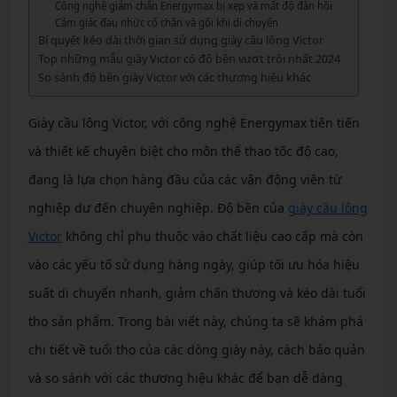
Công nghệ giảm chấn Energymax bị xẹp và mất độ đàn hồi
Cảm giác đau nhức cổ chân và gối khi di chuyển
Bí quyết kéo dài thời gian sử dụng giày cầu lông Victor
Top những mẫu giày Victor có độ bền vượt trội nhất 2024
So sánh độ bền giày Victor với các thương hiệu khác
Giày cầu lông Victor, với công nghệ Energymax tiên tiến
và thiết kế chuyên biệt cho môn thể thao tốc độ cao,
đang là lựa chọn hàng đầu của các vận động viên từ
nghiệp dư đến chuyên nghiệp. Độ bền của
giày cầu lông
Victor
không chỉ phụ thuộc vào chất liệu cao cấp mà còn
vào các yếu tố sử dụng hàng ngày, giúp tối ưu hóa hiệu
suất di chuyển nhanh, giảm chấn thương và kéo dài tuổi
thọ sản phẩm. Trong bài viết này, chúng ta sẽ khám phá
chi tiết về tuổi thọ của các dòng giày này, cách bảo quản
và so sánh với các thương hiệu khác để bạn dễ dàng