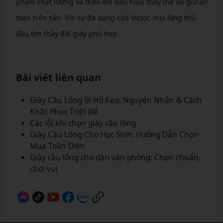
phẩm chất lượng và theo dõi dấu hiệu thay thế để giữ an
toàn trên sân. Với sự đa dạng của Victor, mọi lông thủ
đều tìm thấy đôi giày phù hợp.
Bài viết liên quan
Giày Cầu Lông Bị Hở Keo: Nguyên Nhân & Cách
Khắc Phục Triệt Để
Các lỗi khi chọn giày cầu lông
Giày Cầu Lông Cho Học Sinh: Hướng Dẫn Chọn
Mua Toàn Diện
Giày cầu lông cho dân văn phòng: Chọn chuẩn,
chơi vui