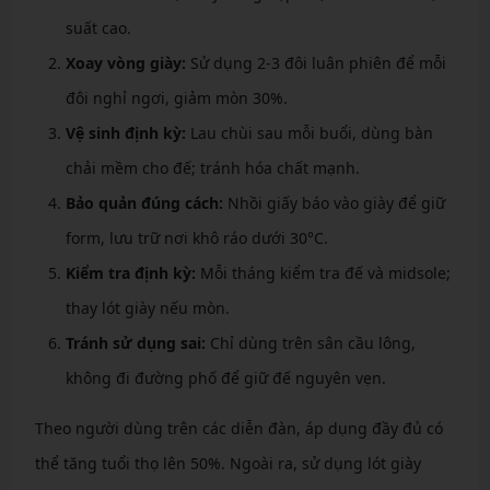
suất cao.
Xoay vòng giày:
Sử dụng 2-3 đôi luân phiên để mỗi
đôi nghỉ ngơi, giảm mòn 30%.
Vệ sinh định kỳ:
Lau chùi sau mỗi buổi, dùng bàn
chải mềm cho đế; tránh hóa chất mạnh.
Bảo quản đúng cách:
Nhồi giấy báo vào giày để giữ
form, lưu trữ nơi khô ráo dưới 30°C.
Kiểm tra định kỳ:
Mỗi tháng kiểm tra đế và midsole;
thay lót giày nếu mòn.
Tránh sử dụng sai:
Chỉ dùng trên sân cầu lông,
không đi đường phố để giữ đế nguyên vẹn.
Theo người dùng trên các diễn đàn, áp dụng đầy đủ có
thể tăng tuổi thọ lên 50%. Ngoài ra, sử dụng lót giày