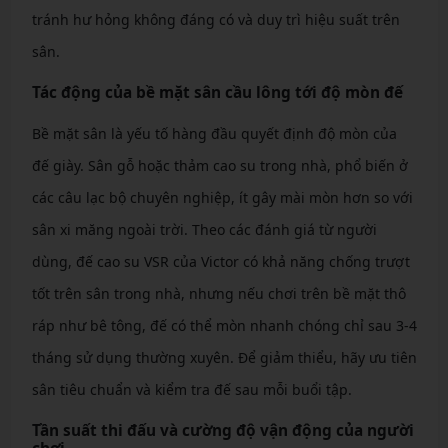
tránh hư hỏng không đáng có và duy trì hiệu suất trên
sân.
Tác động của bề mặt sân cầu lông tới độ mòn đế
Bề mặt sân là yếu tố hàng đầu quyết định độ mòn của
đế giày. Sân gỗ hoặc thảm cao su trong nhà, phổ biến ở
các câu lạc bộ chuyên nghiệp, ít gây mài mòn hơn so với
sân xi măng ngoài trời. Theo các đánh giá từ người
dùng, đế cao su VSR của Victor có khả năng chống trượt
tốt trên sân trong nhà, nhưng nếu chơi trên bề mặt thô
ráp như bê tông, đế có thể mòn nhanh chóng chỉ sau 3-4
tháng sử dụng thường xuyên. Để giảm thiểu, hãy ưu tiên
sân tiêu chuẩn và kiểm tra đế sau mỗi buổi tập.
Tần suất thi đấu và cường độ vận động của người