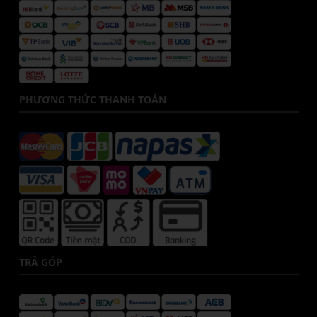
PHƯƠNG THỨC THANH TOÁN
TRẢ GÓP