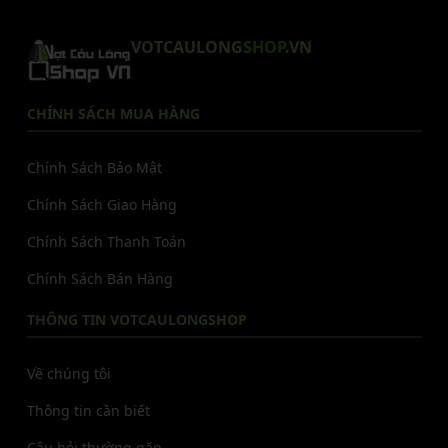
VOTCAULONG
SHOP
.VN
CHÍNH SÁCH MUA HÀNG
Chính Sách Bảo Mật
Chính Sách Giao Hàng
Chính Sách Thanh Toán
Chính Sách Bán Hàng
THÔNG TIN VOTCAULONGSHOP
Về chúng tôi
Thông tin cần biết
Câu hỏi thường gặp