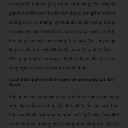
hưởng đến tuổi thọ giày. Người chơi nặng trên 80kg sẽ
gây áp lực lớn hơn lên đế và midsole, làm giảm tuổi thọ
xuống còn 8-12 tháng. Kỹ thuật di chuyển không đúng,
như kéo lê chân hoặc lật cổ chân thường xuyên, có thể
làm bong keo hoặc biến dạng thân giày. Các chuyên gia
khuyên nên tập luyện kỹ thuật cơ bản để phân bổ lực
đều, giúp giày Victor duy trì độ bền tối ưu, đặc biệt với
công nghệ Carbon Power hỗ trợ ổn định.
Cách bảo quản và thói quen vệ sinh giày sau khi
đánh
Bảo quản kém là nguyên nhân phổ biến khiến giày hỏng
sớm. Sau mỗi buổi chơi, hãy dùng khăn ẩm lau sạch bụi
bẩn và mồ hôi, tránh ngâm nước hoặc giặt máy. Phơi khô
tự nhiên ở nơi thoáng mát, không dưới nắng trực tiếp để