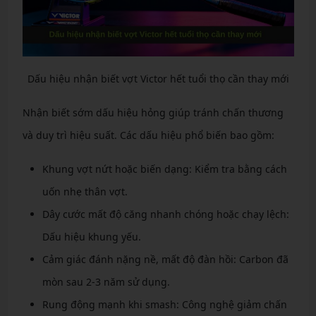
Dấu hiệu nhận biết vợt Victor hết tuổi thọ cần thay mới
Nhận biết sớm dấu hiệu hỏng giúp tránh chấn thương
và duy trì hiệu suất. Các dấu hiệu phổ biến bao gồm:
Khung vợt nứt hoặc biến dạng: Kiểm tra bằng cách
uốn nhẹ thân vợt.
Dây cước mất độ căng nhanh chóng hoặc chạy lệch:
Dấu hiệu khung yếu.
Cảm giác đánh nặng nề, mất độ đàn hồi: Carbon đã
mòn sau 2-3 năm sử dụng.
Rung động mạnh khi smash: Công nghệ giảm chấn