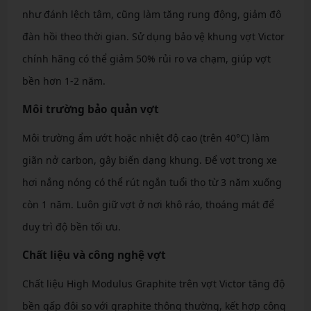
như đánh lệch tâm, cũng làm tăng rung động, giảm độ
đàn hồi theo thời gian. Sử dụng bảo vệ khung vợt Victor
chính hãng có thể giảm 50% rủi ro va chạm, giúp vợt
bền hơn 1-2 năm.
Môi trường bảo quản vợt
Môi trường ẩm ướt hoặc nhiệt độ cao (trên 40°C) làm
giãn nở carbon, gây biến dạng khung. Để vợt trong xe
hơi nắng nóng có thể rút ngắn tuổi thọ từ 3 năm xuống
còn 1 năm. Luôn giữ vợt ở nơi khô ráo, thoáng mát để
duy trì độ bền tối ưu.
Chất liệu và công nghệ vợt
Chất liệu High Modulus Graphite trên vợt Victor tăng độ
bền gấp đôi so với graphite thông thường, kết hợp công