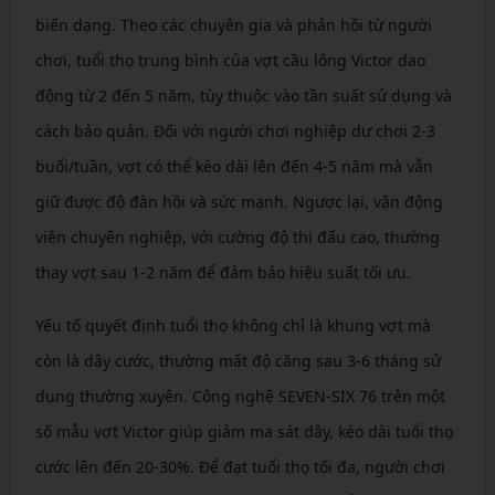
biến dạng. Theo các chuyên gia và phản hồi từ người
chơi, tuổi thọ trung bình của vợt cầu lông Victor dao
động từ 2 đến 5 năm, tùy thuộc vào tần suất sử dụng và
cách bảo quản. Đối với người chơi nghiệp dư chơi 2-3
buổi/tuần, vợt có thể kéo dài lên đến 4-5 năm mà vẫn
giữ được độ đàn hồi và sức mạnh. Ngược lại, vận động
viên chuyên nghiệp, với cường độ thi đấu cao, thường
thay vợt sau 1-2 năm để đảm bảo hiệu suất tối ưu.
Yếu tố quyết định tuổi thọ không chỉ là khung vợt mà
còn là dây cước, thường mất độ căng sau 3-6 tháng sử
dụng thường xuyên. Công nghệ SEVEN-SIX 76 trên một
số mẫu vợt Victor giúp giảm ma sát dây, kéo dài tuổi thọ
cước lên đến 20-30%. Để đạt tuổi thọ tối đa, người chơi