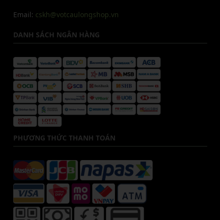
Email:
cskh@votcaulongshop.vn
DANH SÁCH NGÂN HÀNG
PHƯƠNG THỨC THANH TOÁN