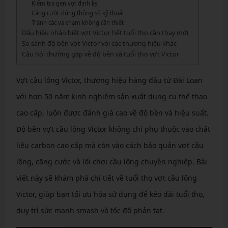
Kiểm tra gen vợt định kỳ
Căng cước đúng thông số kỹ thuật
Tránh các va chạm không cần thiết
Dấu hiệu nhận biết vợt Victor hết tuổi thọ cần thay mới
So sánh độ bền vợt Victor với các thương hiệu khác
Câu hỏi thường gặp về độ bền và tuổi thọ vợt Victor
Vợt cầu lông Victor, thương hiệu hàng đầu từ Đài Loan
với hơn 50 năm kinh nghiệm sản xuất dụng cụ thể thao
cao cấp, luôn được đánh giá cao về độ bền và hiệu suất.
Độ bền vợt cầu lông Victor không chỉ phụ thuộc vào chất
liệu carbon cao cấp mà còn vào cách bảo quản vợt cầu
lông, căng cước và lối chơi cầu lông chuyên nghiệp. Bài
viết này sẽ khám phá chi tiết về tuổi thọ vợt cầu lông
Victor, giúp bạn tối ưu hóa sử dụng để kéo dài tuổi thọ,
duy trì sức mạnh smash và tốc độ phản tạt.