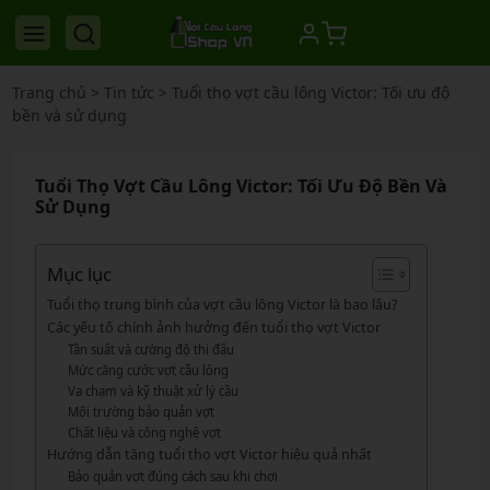
Trang chủ
>
Tin tức
>
Tuổi thọ vợt cầu lông Victor: Tối ưu độ
bền và sử dụng
Tuổi Thọ Vợt Cầu Lông Victor: Tối Ưu Độ Bền Và
Sử Dụng
Mục lục
Tuổi thọ trung bình của vợt cầu lông Victor là bao lâu?
Các yếu tố chính ảnh hưởng đến tuổi thọ vợt Victor
Tần suất và cường độ thi đấu
Mức căng cước vợt cầu lông
Va chạm và kỹ thuật xử lý cầu
Môi trường bảo quản vợt
Chất liệu và công nghệ vợt
Hướng dẫn tăng tuổi thọ vợt Victor hiệu quả nhất
Bảo quản vợt đúng cách sau khi chơi