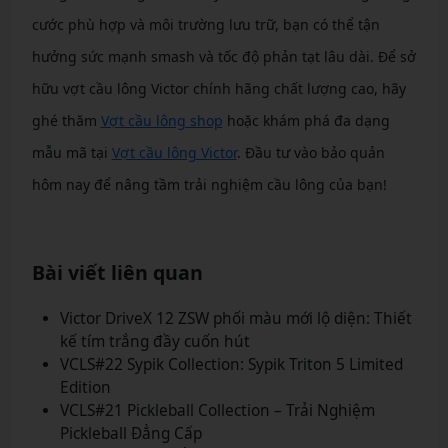
cước phù hợp và môi trường lưu trữ, bạn có thể tận
hưởng sức mạnh smash và tốc độ phản tạt lâu dài. Để sở
hữu vợt cầu lông Victor chính hãng chất lượng cao, hãy
ghé thăm
Vợt cầu lông shop
hoặc khám phá đa dạng
mẫu mã tại
Vợt cầu lông Victor
. Đầu tư vào bảo quản
hôm nay để nâng tầm trải nghiệm cầu lông của bạn!
Bài viết liên quan
Victor DriveX 12 ZSW phối màu mới lộ diện: Thiết
kế tím trắng đầy cuốn hút
VCLS#22 Sypik Collection: Sypik Triton 5 Limited
Edition
VCLS#21 Pickleball Collection – Trải Nghiệm
Pickleball Đẳng Cấp