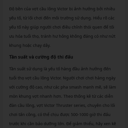
Độ bền của vợt cầu lông Victor bị ảnh hưởng bởi nhiều
yếu tố, từ lối chơi đến môi trường sử dụng. Hiểu rõ các
yếu tố này giúp người chơi điều chỉnh thói quen để tối
ưu hóa tuổi thọ, tránh hư hỏng không đáng có như nứt
khung hoặc chạy dây.
Tần suất và cường độ thi đấu
Tần suất sử dụng là yếu tố hàng đầu ảnh hưởng đến
tuổi thọ vợt cầu lông Victor. Người chơi chơi hàng ngày
với cường độ cao, như các pha smash mạnh mẽ, sẽ làm
mòn khung vợt nhanh hơn. Theo thống kê từ các diễn
đàn cầu lông, vợt Victor Thruster series, chuyên cho lối
chơi tấn công, có thể chịu được 500-1000 giờ thi đấu
trước khi cần bảo dưỡng lớn. Để giảm thiểu, hãy xen kẽ