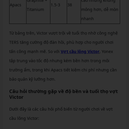
Graphite +
cao nhưng khung
Apacs
1.5-3
38
Titanium
mỏng hơn, dễ mòn
nhanh
Từ bảng trên, Victor vượt trội về tuổi thọ nhờ công nghệ
TERS tăng cường độ đàn hồi, phù hợp cho người chơi
tấn công mạnh mẽ. So với
Vợt cầu lông Victor
, Yonex
tập trung vào tốc độ nhưng kém bền hơn trong môi
trường ẩm, trong khi Apacs tiết kiệm chi phí nhưng cần
bảo quản kỹ lưỡng hơn.
Câu hỏi thường gặp về độ bền và tuổi thọ vợt
Victor
Dưới đây là các câu hỏi phổ biến từ người chơi về vợt
cầu lông Victor: