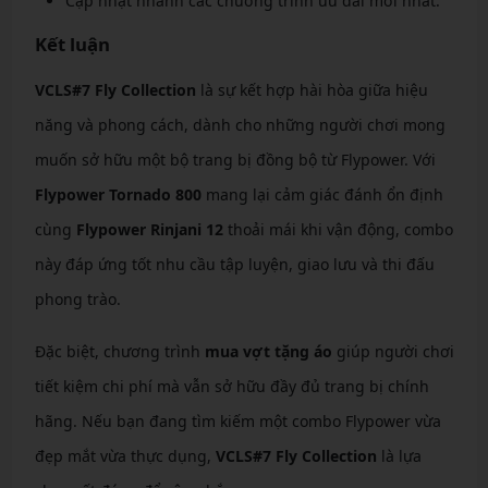
Cập nhật nhanh các chương trình ưu đãi mới nhất.
Kết luận
VCLS#7 Fly Collection
là sự kết hợp hài hòa giữa hiệu
năng và phong cách, dành cho những người chơi mong
muốn sở hữu một bộ trang bị đồng bộ từ Flypower. Với
Flypower Tornado 800
mang lại cảm giác đánh ổn định
cùng
Flypower Rinjani 12
thoải mái khi vận động, combo
này đáp ứng tốt nhu cầu tập luyện, giao lưu và thi đấu
phong trào.
Đặc biệt, chương trình
mua vợt tặng áo
giúp người chơi
tiết kiệm chi phí mà vẫn sở hữu đầy đủ trang bị chính
hãng. Nếu bạn đang tìm kiếm một combo Flypower vừa
đẹp mắt vừa thực dụng,
VCLS#7 Fly Collection
là lựa