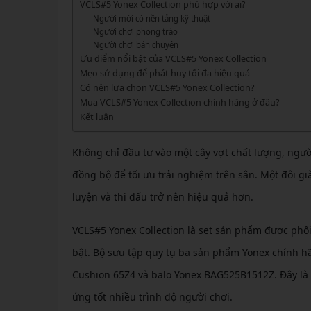
GIÀY 
VCLS#5 Yonex Collection phù hợp với ai?
Vớ Cầu Lông
Vợt Pickleball Kamito
VỢT 
Người mới có nền tảng kỹ thuật
GIÀY 
Vợt Pickleball Dưới 1tr
Người chơi phong trào
VỢT 
Người chơi bán chuyên
Xem thêm
GIÀY 
Ưu điểm nổi bật của VCLS#5 Yonex Collection
VỢT 
Mẹo sử dụng để phát huy tối đa hiệu quả
GIÀY 
Có nên lựa chọn VCLS#5 Yonex Collection?
VỢT 
Mua VCLS#5 Yonex Collection chính hãng ở đâu?
Kết luận
VỢT 
Không chỉ đầu tư vào một cây vợt chất lượng, ngư
VỢT 
đồng bộ để tối ưu trải nghiệm trên sân. Một đôi gi
VỢT 
luyện và thi đấu trở nên hiệu quả hơn.
VCLS#5 Yonex Collection là set sản phẩm được phố
bật. Bộ sưu tập quy tụ ba sản phẩm Yonex chính h
Cushion 65Z4 và balo Yonex BAG525B1512Z. Đây là s
ứng tốt nhiều trình độ người chơi.