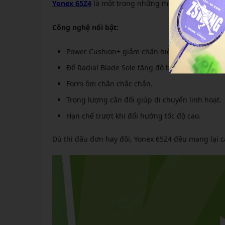
Yonex 65Z4
là một trong những mẫu giày cầu lông 
Công nghệ nổi bật:
Power Cushion+ giảm chấn hiệu quả.
Đế Radial Blade Sole tăng độ bám sân.
Form ôm chân chắc chắn.
Trọng lượng cân đối giúp di chuyển linh hoạt.
Hạn chế trượt khi đổi hướng tốc độ cao.
Dù thi đấu đơn hay đôi, Yonex 65Z4 đều mang lại 