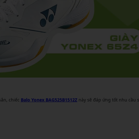
ân, chiếc
Balo Yonex BAG525B1512Z
này sẽ đáp ứng tốt nhu cầu 