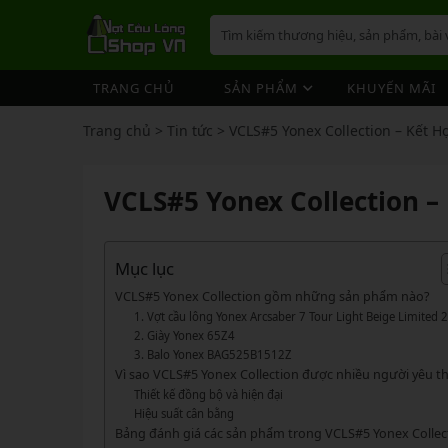
TRANG CHỦ
SẢN PHẨM
KHUYẾN MÃI
VỢT CẦU LÔNG
GIÀY 
ÁO CẦ
QUẦN 
TÚI/B
CƯỚC 
PHỤ K
NÓN
Trang chủ
>
Tin tức
>
VCLS#5 Yonex Collection – Kết 
VỢT 
VỢT CẦU LÔNG
GIÀY CẦU LÔNG
GIÀY CẦU LÔNG
GIÀY 
ÁO CẦ
QUẦN 
TÚI/B
CUỐN 
TÚI/B
VỢT 
Vợt Cầu Lông Yonex
Giày Cầu Lông Yonex
VCLS#5 Yonex Collection –
ÁO CẦU LÔNG
GIÀY 
ÁO CẦ
QUẦN 
TÚI/B
ỐNG C
BÓNG 
Vợt Cầu Lông Victor
Giày Cầu Lông Mizuno
VỢT 
QUẦN CẦU LÔNG
GIÀY 
ÁO CẦ
QUẦN 
TÚI/B
VỚ CẦ
Vợt Cầu Lông Lining
Giày Cầu Lông Lining
VỢT 
Vợt Cầu Lông Mizuno
Giày Cầu Lông Victor
Mục lục
TÚI / BALO CẦU LÔNG
GIÀY 
ÁO CẦ
QUẦN
TÚI/B
Vợt Cầu Lông Hundred
Giày Cầu Lông Hundred
VCLS#5 Yonex Collection gồm những sản phẩm nào?
VỢT 
PHỤ KIỆN CẦU LÔNG
GIÀY 
TÚI/B
1. Vợt cầu lông Yonex Arcsaber 7 Tour Light Beige Limited 
Xem thêm
Xem thêm
2. Giày Yonex 65Z4
MÁY ĐAN
GIÀY 
TÚI/B
PHỤ KIỆN CẦU LÔNG
VỢT PICKLEBALL
VỢT 
3. Balo Yonex BAG525B1512Z
Vì sao VCLS#5 Yonex Collection được nhiều người yêu th
VỢT PICKLEBALL
GIÀY 
Cước Cầu Lông
Vợt Pickleball Joola
VỢT 
Thiết kế đồng bộ và hiện đại
Ống Cầu Lông
Vợt Pickleball Sypik
PHỤ KIỆN PICKLE BALL
GIÀY 
Hiệu suất cân bằng
VỢT 
Bảng đánh giá các sản phẩm trong VCLS#5 Yonex Collec
Cuốn Cán Cầu Lông
Vợt Pickleball Lining