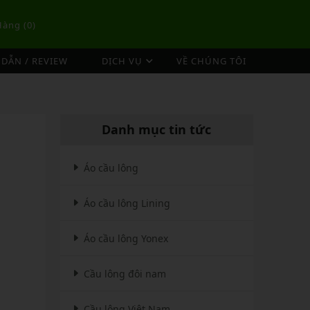
Hàng (
0
)
DẪN / REVIEW
DỊCH VỤ
VỀ CHÚNG TÔI
DỊCH VỤ ĐAN VỢT CẦU LÔNG
TÚI/BALO CẦU LÔNG
OP
DỊCH VỤ THU MUA VỢT CŨ
ex
Túi Cầu Lông Lining
Danh mục tin tức
ing
Túi Cầu Lông Yonex
mpoo
Túi Cầu Lông Victor
Áo cầu lông
tor
Túi Cầu Lông Mizuno
Áo cầu lông Lining
Túi Cầu Lông Apavi
Xem thêm
EBALL
MÁY ĐAN
Áo cầu lông Yonex
Phụ Kiện Máy Đan
Cầu lông đôi nam
Cầu lông Việt Nam