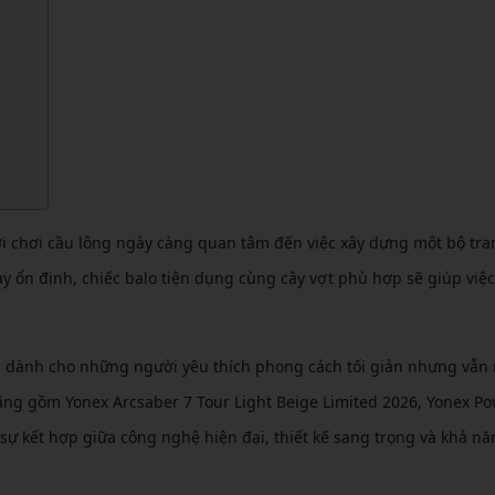
CẦU LÔNG KUMPOO
CẦU LÔNG REDSON
CẦU LÔNG KAWASAKI
CẦU LÔNG 3RD
CẦU LÔNG FELET
CẦU LÔNG APAVI
CẦU LÔNG APAVI
CẦU LÔNG DAS X
CẦU LÔNG FLEET
ời chơi cầu lông ngày càng quan tâm đến việc xây dựng một bộ tra
CẦU LÔNG FLEX POWER
ày ổn định, chiếc balo tiện dụng cùng cây vợt phù hợp sẽ giúp việc
CẦU LÔNG FORZA
i dành cho những người yêu thích phong cách tối giản nhưng vẫn 
ãng gồm Yonex Arcsaber 7 Tour Light Beige Limited 2026, Yonex P
ự kết hợp giữa công nghệ hiện đại, thiết kế sang trọng và khả n