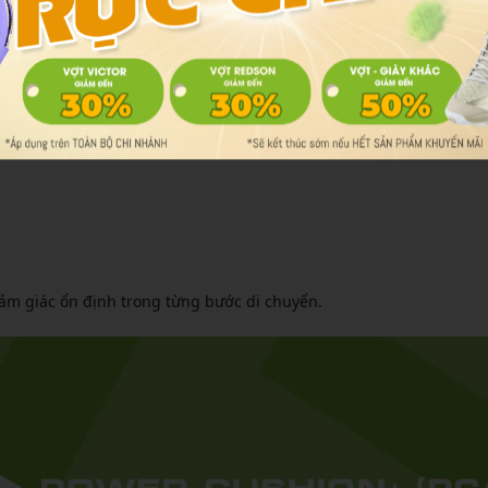
cao cấp được nhiều vận động viên và người chơi phong trào lựa c
cảm giác ổn định trong từng bước di chuyển.