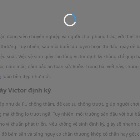
ẦU LÔNG APAVI
CẦU LÔNG KAWASAKI
ẦU LÔNG DAS X
CẦU LÔNG FELET
ẦU LÔNG FLEET
CẦU LÔNG APAVI
vận động viên chuyên nghiệp và người chơi phong trào, với thiết k
ẦU LÔNG FLEX POWER
 thương. Tuy nhiên, sau mỗi buổi tập luyện hoặc thi đấu, giày dễ 
ẦU LÔNG FORZA
u suất. Việc vệ sinh giày cầu lông Victor định kỳ không chỉ giúp b
i, nấm mốc, đảm bảo an toàn sức khỏe. Trong bài viết này, chúng 
ẦU LÔNG IXE
r
luôn bền đẹp như mới.
ẦU LÔNG KAMITO
ày Victor định kỳ
ẦU LÔNG KAWASAKI
ẦU LÔNG KLINT
 cấp như da PU chống thấm, đế cao su chống trượt, giúp người chơi
ẦU LÔNG KUMPOO
g mà không lo trượt ngã. Tuy nhiên, môi trường sân đấu với bụi b
ẦU LÔNG PROKENNEX
 cho vi khuẩn phát triển. Nếu không vệ sinh định kỳ, giày sẽ nhanh 
GIÀY PICKLEBALL
PHỤ KIỆN PICKL
m độ bám sân và tăng nguy cơ chấn thương khớp cổ chân hay gót c
ẦU LÔNG REVILO
Giày Asics
Bóng Pickleball