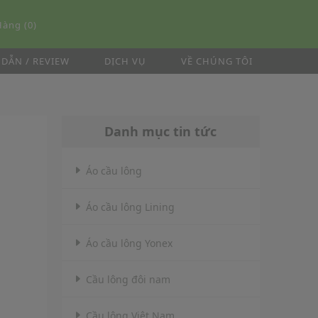
Hàng (
0
)
DẪN / REVIEW
DỊCH VỤ
VỀ CHÚNG TÔI
DỊCH VỤ ĐAN VỢT CẦU LÔNG
TÚI/BALO CẦU LÔNG
OP
DỊCH VỤ THU MUA VỢT CŨ
ex
Túi Cầu Lông Lining
Danh mục tin tức
ing
Túi Cầu Lông Yonex
mpoo
Túi Cầu Lông Victor
Áo cầu lông
tor
Túi Cầu Lông Mizuno
Áo cầu lông Lining
Túi Cầu Lông Apavi
Túi Cầu Lông Kamito
Áo cầu lông Yonex
Cầu lông đôi nam
Cầu lông Việt Nam