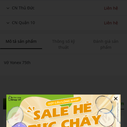
CN Thủ Đức
Liên hệ
CN Quận 10
Liên hệ
Mô tả sản phẩm
Thông số kỹ
Đánh giá sản
thuật
phẩm
Vớ Yonex 75th
×
Sản Phẩm Liên Quan
Xem thêm