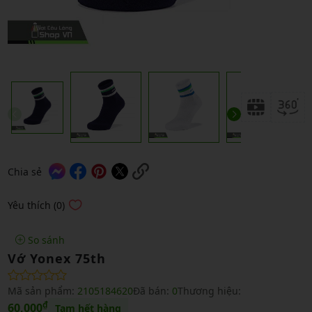
Chia sẻ
Yêu thích (0)
So sánh
Vớ Yonex 75th
Mã sản phẩm:
2105184620
Đã bán:
0
Thương hiệu:
₫
60,000
Tạm hết hàng