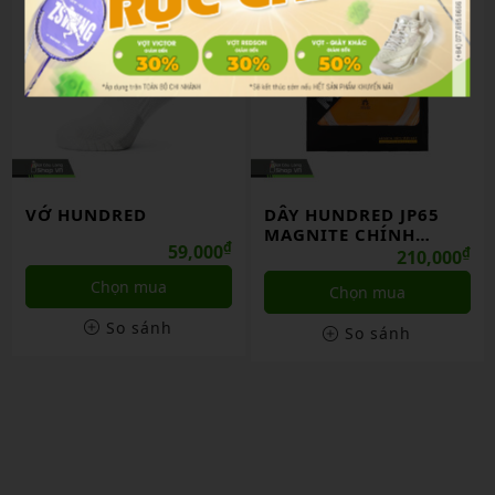
VỚ HUNDRED
DÂY HUNDRED JP65
MAGNITE CHÍNH
₫
59,000
HÃNG
₫
210,000
Chọn mua
Chọn mua
So sánh
So sánh