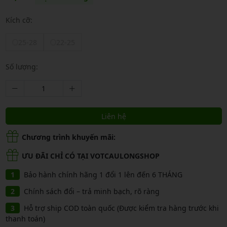
Kích cỡ:
25-28
22-25
Số lượng:
Liên hệ
Chương trình khuyến mãi:
ƯU ĐÃI CHỈ CÓ TẠI VOTCAULONGSHOP
Bảo hành chính hãng 1 đổi 1 lên đến 6 THÁNG
Chính sách đổi – trả minh bạch, rõ ràng
Hỗ trợ ship COD toàn quốc (Được kiểm tra hàng trước khi
thanh toán)