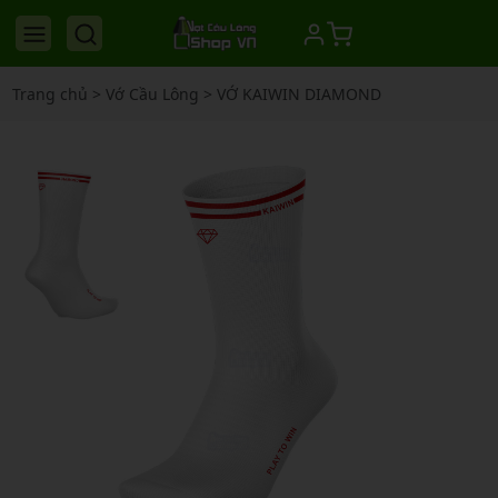
Trang chủ
>
Vớ Cầu Lông
>
VỚ KAIWIN DIAMOND