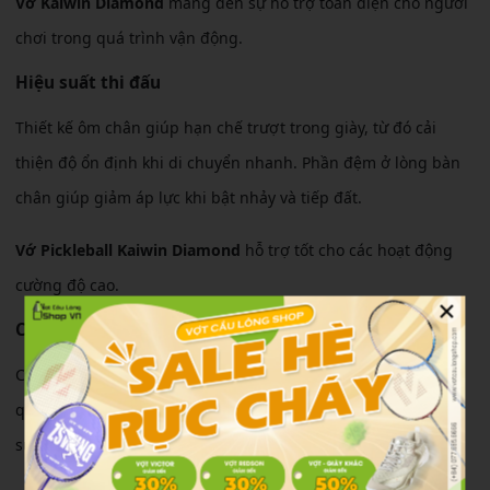
Vớ Kaiwin Diamond
mang đến sự hỗ trợ toàn diện cho người
chơi trong quá trình vận động.
Hiệu suất thi đấu
Thiết kế ôm chân giúp hạn chế trượt trong giày, từ đó cải
thiện độ ổn định khi di chuyển nhanh. Phần đệm ở lòng bàn
chân giúp giảm áp lực khi bật nhảy và tiếp đất.
Vớ Pickleball Kaiwin Diamond
hỗ trợ tốt cho các hoạt động
cường độ cao.
×
Cảm giác sử dụng
Chất liệu cotton pha giúp vớ mềm mại, thấm hút mồ hôi hiệu
quả. Điều này giúp giữ chân luôn khô ráo và dễ chịu trong
suốt quá trình thi đấu.