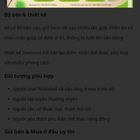
Độ co giãn tốt giúp vớ ôm vừa vặn mà không gây bó chặt.
Độ bền & thiết kế
Vớ có độ bền cao, giữ form tốt sau nhiều lần giặt. Phần bo cổ
chắc chắn giúp cố định vị trí, không bị tuột khi vận động.
Thiết kế Diamond nổi bật tạo điểm nhấn thể thao, phù hợp
với nhiều phong cách.
Đối tượng phù hợp
Người chơi Pickleball và cầu lông ở mọi trình độ
Người tập luyện thường xuyên
Người cần vớ thoải mái, thấm hút tốt
Người yêu thích phụ kiện thể thao năng động
Giá bán & Mua ở đâu uy tín