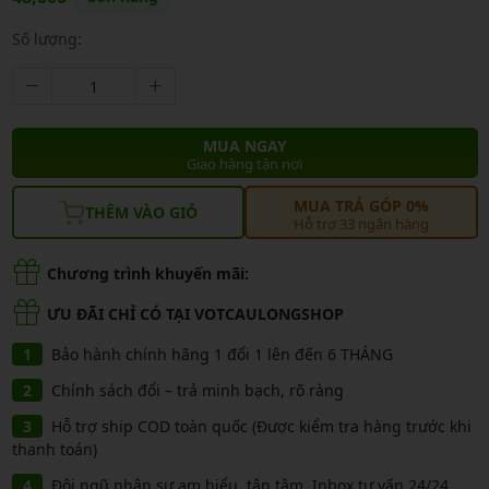
Số lượng:
MUA NGAY
Giao hàng tận nơi
MUA TRẢ GÓP 0%
THÊM VÀO GIỎ
Hỗ trợ 33 ngân hàng
Chương trình khuyến mãi:
ƯU ĐÃI CHỈ CÓ TẠI VOTCAULONGSHOP
Bảo hành chính hãng 1 đổi 1 lên đến 6 THÁNG
Chính sách đổi – trả minh bạch, rõ ràng
Hỗ trợ ship COD toàn quốc (Được kiểm tra hàng trước khi
thanh toán)
Đội ngũ nhân sự am hiểu, tận tâm, Inbox tư vấn 24/24