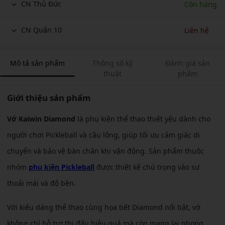
CN Thủ Đức
Còn hàng
CN Quận 10
Liên hệ
Mô tả sản phẩm
Thông số kỹ
Đánh giá sản
thuật
phẩm
Giới thiệu sản phẩm
Vớ Kaiwin Diamond
là phụ kiện thể thao thiết yếu dành cho
người chơi Pickleball và cầu lông, giúp tối ưu cảm giác di
chuyển và bảo vệ bàn chân khi vận động. Sản phẩm thuộc
nhóm
phụ kiện Pickleball
được thiết kế chú trọng vào sự
thoải mái và độ bền.
Với kiểu dáng thể thao cùng họa tiết Diamond nổi bật, vớ
không chỉ hỗ trợ thi đấu hiệu quả mà còn mang lại phong