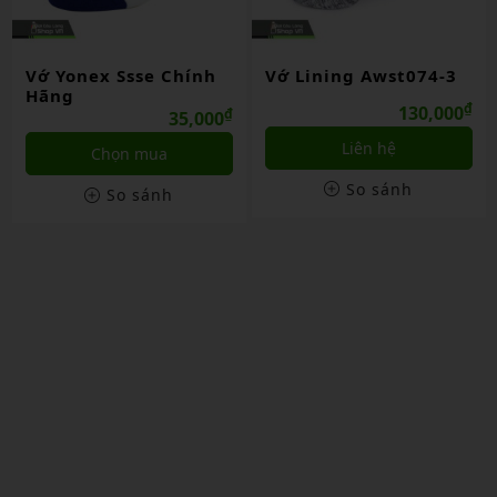
Vớ Yonex Ssse Chính
Vớ Lining Awst074-3
Hãng
₫
130,000
₫
35,000
Liên hệ
Chọn mua
So sánh
So sánh