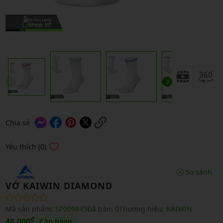
Chia sẻ
Yêu thích (0)
So sánh
VỚ KAIWIN DIAMOND
Mã sản phẩm:
SP009845
Đã bán:
0
Thương hiệu:
KAIWIN
₫
48,000
Còn hàng