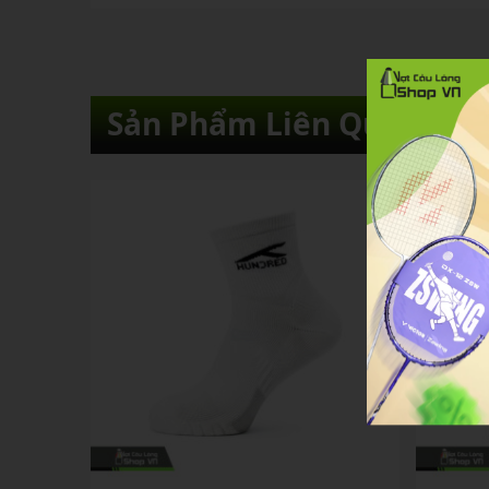
Sản Phẩm Liên Quan