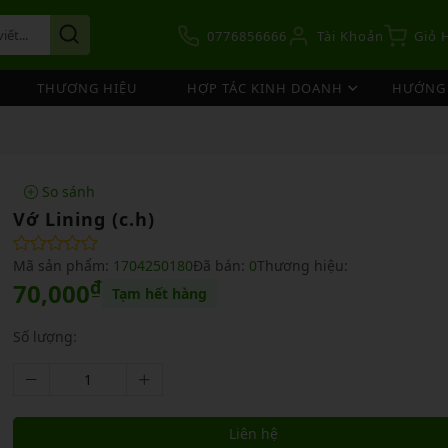
0776856666
Tài Khoản
Giỏ 
THƯƠNG HIỆU
HỢP TÁC KINH DOANH
HƯỚNG 
CẦU LÔNG YONEX
U LÔNG YONEX
CẦU LÔNG YONEX
ALO YONEX
CẦU LÔNG
IỆN MÁY ĐAN
BẢNG CHIẾT KHẤU ĐẠI LÝ
CẦU LÔNG YONEX
VỢT CẦU LÔNG IXE
ÁO CẦU LÔNG
QUẦN CẦU LÔNG
CẦU LÔNG LINING
U LÔNG LINING
CẦU LÔNG LINING
ALO LINING
CÁN CẦU LÔNG
ALO PICKLEBALL
NHƯỢNG QUYỀN VỢT CẦU LÔNG SH
CẦU LÔNG VICTOR
VỢT CẦU LÔNG KAMITO
Áo Cầu Lông Yonex
Quần Cầu Lông Yon
So sánh
CẦU LÔNG VICTOR
U LÔNG HUNDRED
CẦU LÔNG VICTOR
ALO VICTOR
ẦU LÔNG
PICKLEBALL
Áo Cầu Lông Lining
Quần Cầu Lông Lin
Vớ Lining (c.h)
CẦU LÔNG LINING
VỢT CẦU LÔNG KAWASAKI
CẦU LÔNG MIZUNO
U LÔNG FLYPOWER
CẦU LÔNG KID
ALO HUNDRED
U LÔNG
Áo Cầu Lông Hundred
Quần Cầu Lông Ku
CẦU LÔNG MIZUNO
VỢT CẦU LÔNG KLINT
Mã sản phẩm:
1704250180
Đã bán:
0
Thương hiệu:
Áo Cầu Lông Kid
Quần Cầu Lông Vic
CẦU LÔNG HUNDRED
U LÔNG KID
 CẦU LÔNG KUMPOO
ALO MIZUNO
₫
70,000
Tạm hết hàng
Áo Cầu Lông Flypower
Quần Cầu Lông Kid
CẦU LÔNG HUNDRED
VỢT CẦU LÔNG KUMPOO
CẦU LÔNG APACS
ALO APAVI
Số lượng:
CẦU LÔNG XP
ALO KAMITO
GIÀY PICKLEBALL
PHỤ KIỆN PICKL
CẦU LÔNG APACS
VỢT CẦU LÔNG PROKENNEX
CẦU LÔNG LEFUS
Giày Asics
Bóng Pickleball
CẦU LÔNG FELET
VỢT CẦU LÔNG REVILO
Túi/balo Pickleball
CẦU LÔNG WIKA
CẦU LÔNG FLYPOWER
VỢT CẦU LÔNG TENWAY
Liên hệ