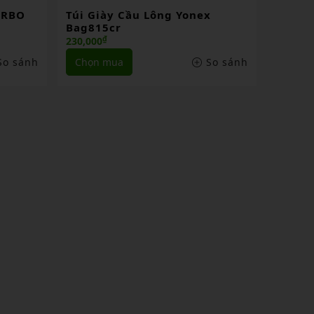
URBO
Túi Giày Cầu Lông Yonex
Băng 
Bag815cr
Black
₫
230,000
219,000
o sánh
Chọn mua
So sánh
Chọn