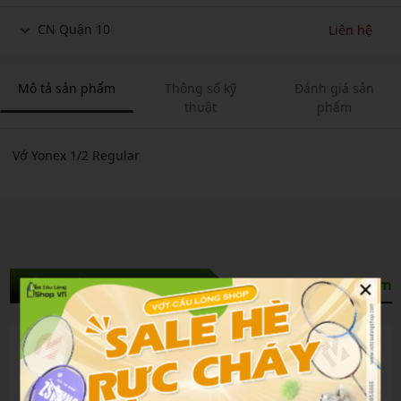
CN Quận 10
Liên hệ
Mô tả sản phẩm
Thông số kỹ
Đánh giá sản
thuật
phẩm
Vớ Yonex 1/2 Regular
×
Sản Phẩm Liên Quan
Xem thêm