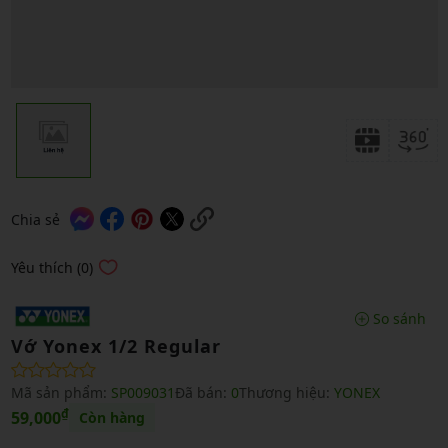
Chia sẻ
Yêu thích (0)
So sánh
Vớ Yonex 1/2 Regular
Mã sản phẩm:
SP009031
Đã bán:
0
Thương hiệu:
YONEX
₫
59,000
Còn hàng