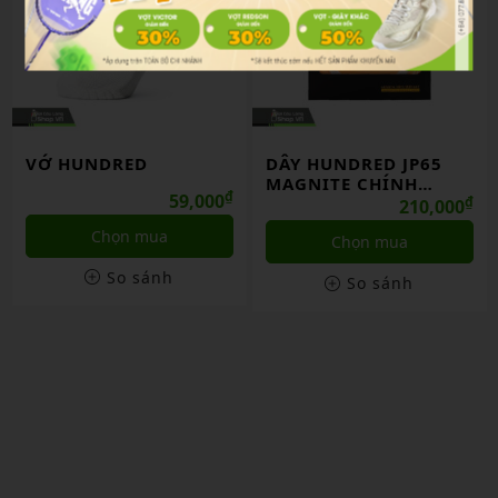
VỚ HUNDRED
DÂY HUNDRED JP65
MAGNITE CHÍNH
₫
59,000
HÃNG
₫
210,000
Chọn mua
Chọn mua
So sánh
So sánh