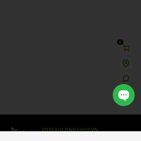
0
VOTCAULONG
SHOP
.VN