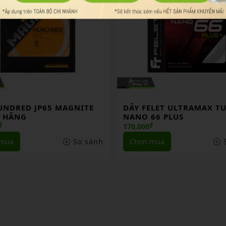
HUNDRED JP65 MAGNITE
DÂY FELET ULTRAMAX T
 HÃNG
NANO 66 PLUS
₫
₫
170,000
 mua
So sánh
Chọn mua
S