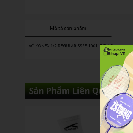
Mô tả sản phẩm
VỚ YONEX 1/2 REGULAR SSSF-100117CM-S
Sản Phẩm Liên Quan