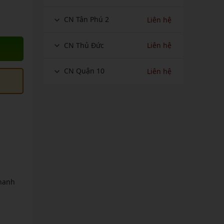
CN Tân Phú 2
Liên hệ
CN Thủ Đức
Liên hệ
CN Quận 10
Liên hệ
thanh