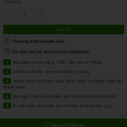
Số lượng:
Liên hệ
Chương trình khuyến mãi:
ƯU ĐÃI CHỈ CÓ TẠI VOTCAULONGSHOP
Bảo hành chính hãng 1 đổi 1 lên đến 6 THÁNG
Chính sách đổi – trả minh bạch, rõ ràng
Hỗ trợ ship COD toàn quốc (Được kiểm tra hàng trước khi
thanh toán)
Đội ngũ nhân sự am hiểu, tận tâm, Inbox tư vấn 24/24
Tư vấn xem sản phẩm full HD thực tế tại group
Zalo
Đang có hàng tại