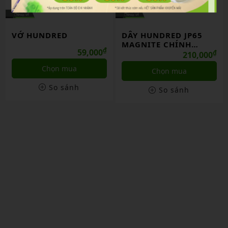
VỚ HUNDRED
DÂY HUNDRED JP65
MAGNITE CHÍNH
₫
59,000
HÃNG
₫
210,000
Chọn mua
Chọn mua
So sánh
So sánh