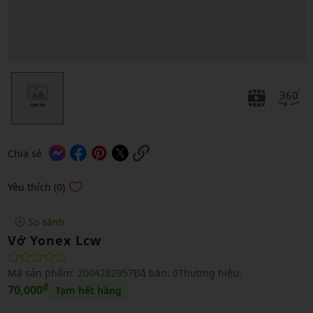
Chia sẻ
Yêu thích (0)
So sánh
Vớ Yonex Lcw
Mã sản phẩm:
2004282957
Đã bán:
0
Thương hiệu:
₫
70,000
Tạm hết hàng