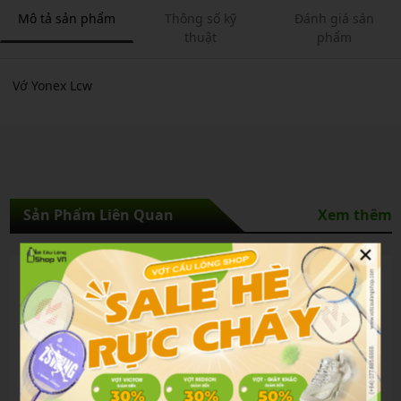
Mô tả sản phẩm
Thông số kỹ
Đánh giá sản
thuật
phẩm
Vớ Yonex Lcw
Sản Phẩm Liên Quan
Xem thêm
×