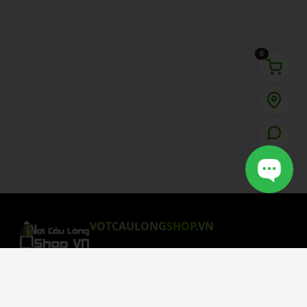
0
VOTCAULONG
SHOP
.VN
CHÍNH SÁCH MUA HÀNG