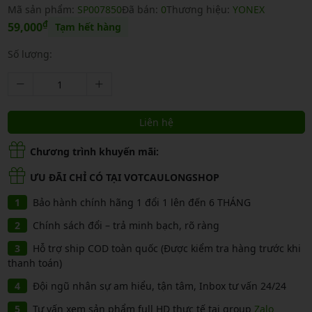
Mã sản phẩm:
SP007850
Đã bán:
0
Thương hiệu:
YONEX
₫
59,000
Tạm hết hàng
Số lượng:
Liên hệ
Chương trình khuyến mãi:
ƯU ĐÃI CHỈ CÓ TẠI VOTCAULONGSHOP
Bảo hành chính hãng 1 đổi 1 lên đến 6 THÁNG
Chính sách đổi – trả minh bạch, rõ ràng
Hỗ trợ ship COD toàn quốc (Được kiểm tra hàng trước khi
thanh toán)
Đội ngũ nhân sự am hiểu, tận tâm, Inbox tư vấn 24/24
Tư vấn xem sản phẩm full HD thực tế tại group
Zalo