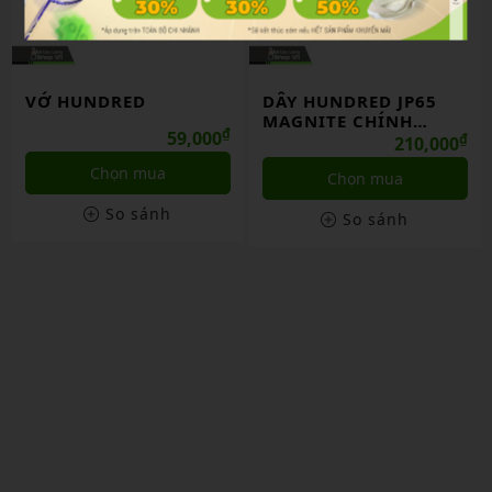
VỚ HUNDRED
DÂY HUNDRED JP65
MAGNITE CHÍNH
₫
59,000
HÃNG
₫
210,000
Chọn mua
Chọn mua
So sánh
So sánh