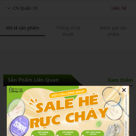
CN Quận 10
Liên hệ
Mô tả sản phẩm
Thông số kỹ
Đánh giá sản
thuật
phẩm
Sản Phẩm Liên Quan
Xem thêm
×