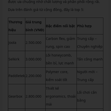
được ưa chuộng nhờ chất lượng và phân phối rộng rãi.
Dựa trên đánh giá từ cộng đồng, đây là top 5:
Thương
Giá trung
Đặc điểm nổi bật
Phù hợp
hiệu
bình (VNĐ)
Carbon flex, giảm
Trung cấp –
Joola
2.500.000
rung, spin cao
Chuyên nghiệp
Lõi honeycomb,
Selkirk
3.000.000
Tấn công mạnh
bền bỉ, lực mạnh
Polymer core,
Người mới –
Paddletek
2.200.000
kiểm soát tốt
Trung cấp
Thiết kế
Lối chơi cân
Gearbox
2.800.000
ergonomics, thoải
bằng
mái