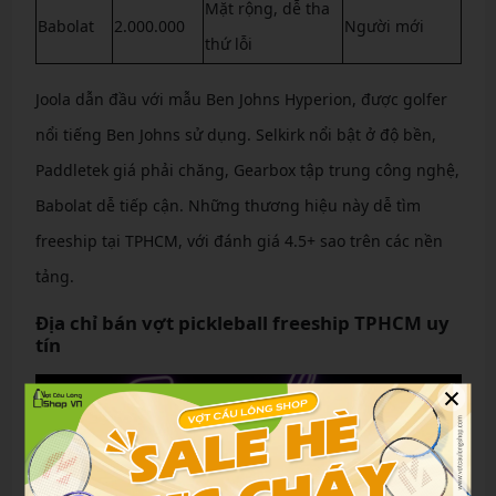
Mặt rộng, dễ tha
Babolat
2.000.000
Người mới
thứ lỗi
Joola dẫn đầu với mẫu Ben Johns Hyperion, được golfer
nổi tiếng Ben Johns sử dụng. Selkirk nổi bật ở độ bền,
Paddletek giá phải chăng, Gearbox tập trung công nghệ,
Babolat dễ tiếp cận. Những thương hiệu này dễ tìm
freeship tại TPHCM, với đánh giá 4.5+ sao trên các nền
tảng.
Địa chỉ bán vợt pickleball freeship TPHCM uy
tín
×