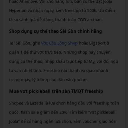
hoặc Ahamove. Với kho hàng lớn, bạn có thể đặt Joola
Hyperion và nhận ngay, kèm freeship từ 500k. Ưu điểm
là so sánh giá dễ dàng, thanh toán COD an toàn.
Shop dụng cụ thể thao Sài Gòn chính hãng
Tại Sài Gòn, ghé
Vợt Cầu Lông Shop
hoặc Bigsport ở
quận 1 để thử vợt trực tiếp. Những shop này chuyên
dụng cụ thể thao, nhập khẩu trực tiếp từ Mỹ, với đội ngũ
tư vấn nhiệt tình. Freeship nội thành và giao nhanh
trong ngày, lý tưởng cho dân văn phòng.
Mua vợt pickleball trên sàn TMĐT freeship
Shopee và Lazada là lựa chọn hàng đầu với freeship toàn
quốc, flash sale giảm đến 20%. Tìm kiếm “vợt pickleball
Joola” để có hàng ngàn lựa chọn, kèm voucher giao hỏa