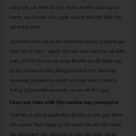
bằng việc xác định lối chơi: thiên về kiểm soát hay sức
mạnh, sau đó cân nhắc ngân sách từ 800.000 VNĐ cho
vợt entry-level.
Quá trình chọn vợt có thể theo trình tự sau: (1) Đánh giá
trình độ cá nhân – người mới nên chọn vợt nhẹ, dễ kiểm
soát; (2) Thử cầm vợt tại shop để kiểm tra độ thoải mái;
(3) Đọc review từ cộng đồng pickleball Việt Nam trên
Facebook; (4) Kiểm tra chính sách bảo hành ít nhất 6
tháng; (5) Mua kèm phụ kiện cơ bản để thử ngay.
Chọn vợt theo chất liệu carbon hay composite
Chất liệu là yếu tố quyết định độ bền và cảm giác đánh.
Vợt carbon fiber mang lại sức mạnh cao, bề mặt nhám
tạo spin mạnh mẽ, phù hợp lối chơi tấn công, giá từ