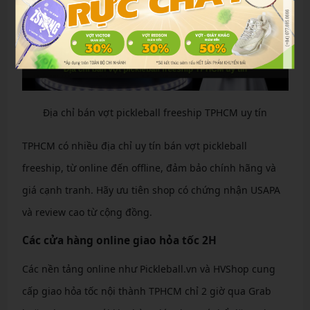
Địa chỉ bán vợt pickleball freeship TPHCM uy tín
TPHCM có nhiều địa chỉ uy tín bán vợt pickleball
freeship, từ online đến offline, đảm bảo chính hãng và
giá cạnh tranh. Hãy ưu tiên shop có chứng nhận USAPA
và review cao từ cộng đồng.
Các cửa hàng online giao hỏa tốc 2H
Các nền tảng online như Pickleball.vn và HVShop cung
cấp giao hỏa tốc nội thành TPHCM chỉ 2 giờ qua Grab