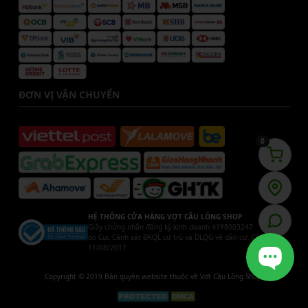
ĐƠN VỊ VẬN CHUYỂN
0
HỆ THỐNG CỬA HÀNG VỢT CẦU LÔNG SHOP
Giấy chứng nhận đăng ký kinh doanh 41Y8003247
do Cục Cảnh sát ĐKQL cư trú và DLQG về dân cư. Cấp ngày
11/08/2017
Copyright © 2019 Bản quyền website thuộc về Vợt Cầu Lông Shop.