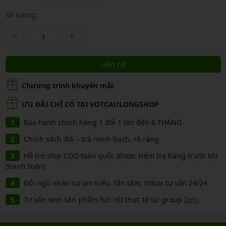
Số lượng:
Liên hệ
Chương trình khuyến mãi:
ƯU ĐÃI CHỈ CÓ TẠI VOTCAULONGSHOP
Bảo hành chính hãng 1 đổi 1 lên đến 6 THÁNG
Chính sách đổi – trả minh bạch, rõ ràng
Hỗ trợ ship COD toàn quốc (Được kiểm tra hàng trước khi
thanh toán)
Đội ngũ nhân sự am hiểu, tận tâm, Inbox tư vấn 24/24
Tư vấn xem sản phẩm full HD thực tế tại group
Zalo