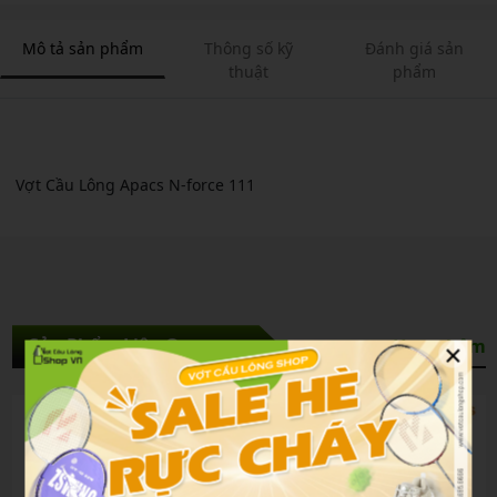
Mô tả sản phẩm
Thông số kỹ
Đánh giá sản
thuật
phẩm
Vợt Cầu Lông Apacs N-force 111
×
Sản Phẩm Liên Quan
Xem thêm