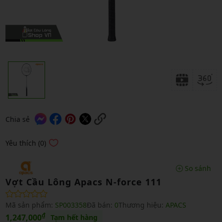
Chia sẻ
Yêu thích (0)
So sánh
Vợt Cầu Lông Apacs N-force 111
Mã sản phẩm:
SP003358
Đã bán:
0
Thương hiệu:
APACS
₫
1,247,000
Tạm hết hàng