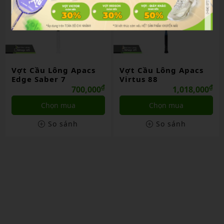
Vợt Cầu Lông Apacs
Vợt Cầu Lông Apacs
Edge Saber 7
Virtus 88
₫
₫
700,000
1,018,000
Chọn mua
Chọn mua
So sánh
So sánh