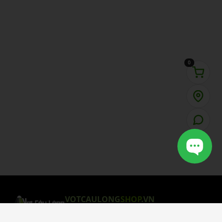
0
VOTCAULONG
SHOP
.VN