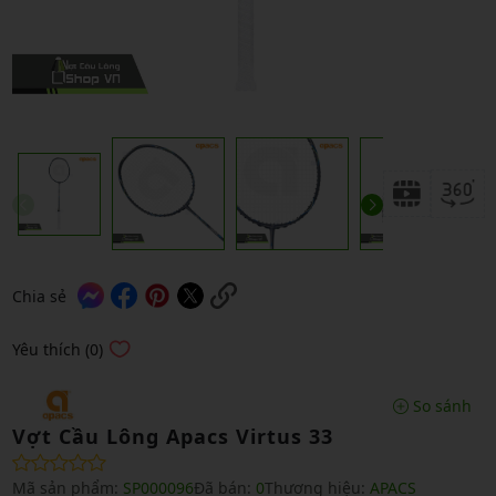
Chia sẻ
Yêu thích (0)
So sánh
Vợt Cầu Lông Apacs Virtus 33
Mã sản phẩm:
SP000096
Đã bán:
0
Thương hiệu:
APACS