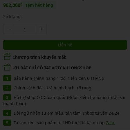
₫
902,000
Tạm hết hàng
Số lượng:
Liên hệ
Chương trình khuyến mãi:
ƯU ĐÃI CHỈ CÓ TẠI VOTCAULONGSHOP
Bảo hành chính hãng 1 đổi 1 lên đến 6 THÁNG
Chính sách đổi – trả minh bạch, rõ ràng
Hỗ trợ ship COD toàn quốc (Được kiểm tra hàng trước khi
thanh toán)
Đội ngũ nhân sự am hiểu, tận tâm, Inbox tư vấn 24/24
Tư vấn xem sản phẩm full HD thực tế tại group
Zalo