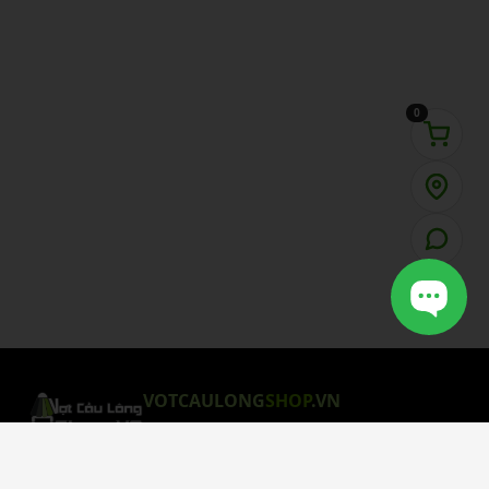
0
VOTCAULONG
SHOP
.VN
CHÍNH SÁCH MUA HÀNG