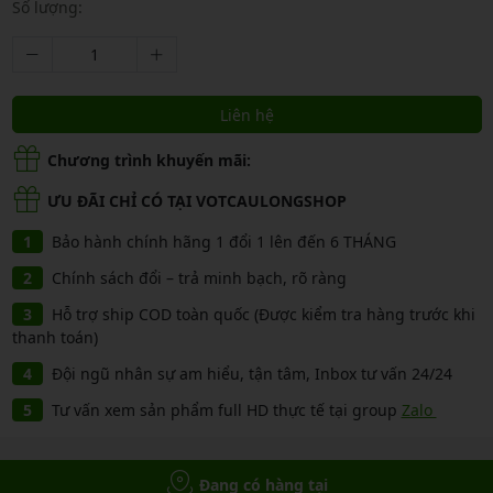
Số lượng:
Liên hệ
Chương trình khuyến mãi:
ƯU ĐÃI CHỈ CÓ TẠI VOTCAULONGSHOP
Bảo hành chính hãng 1 đổi 1 lên đến 6 THÁNG
Chính sách đổi – trả minh bạch, rõ ràng
Hỗ trợ ship COD toàn quốc (Được kiểm tra hàng trước khi
thanh toán)
Đội ngũ nhân sự am hiểu, tận tâm, Inbox tư vấn 24/24
Tư vấn xem sản phẩm full HD thực tế tại group
Zalo
Đang có hàng tại