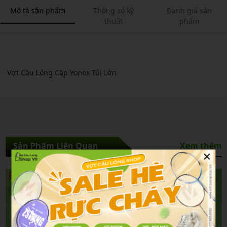
Mô tả sản phẩm
Thông số kỹ
Đánh giá sản
thuật
phẩm
Vợt Cầu Lông Cặp Yonex Túi Lớn
Sản Phẩm Liên Quan
Xem thêm
×
5%