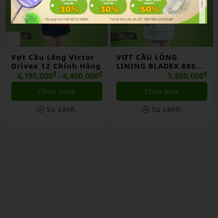
Vợt Cầu Lông Victor
VỢT CẦU LÔNG
Drivex 12 Chính Hãng
LINING BLADEX 880
₫
₫
SHIDA 2026 CHÍNH
₫
4,195,000
- 4,400,000
5,880,000
HÃNG
Chọn mua
Chọn mua
So sánh
So sánh