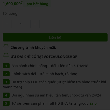
₫
1,600,000
Tạm hết hàng
Số lượng:
Liên hệ
Chương trình khuyến mãi:
ƯU ĐÃI CHỈ CÓ TẠI VOTCAULONGSHOP
Bảo hành chính hãng 1 đổi 1 lên đến 6 THÁNG
Chính sách đổi – trả minh bạch, rõ ràng
Hỗ trợ ship COD toàn quốc (Được kiểm tra hàng trước khi
thanh toán)
Đội ngũ nhân sự am hiểu, tận tâm, Inbox tư vấn 24/24
Tư vấn xem sản phẩm full HD thực tế tại group
Zalo