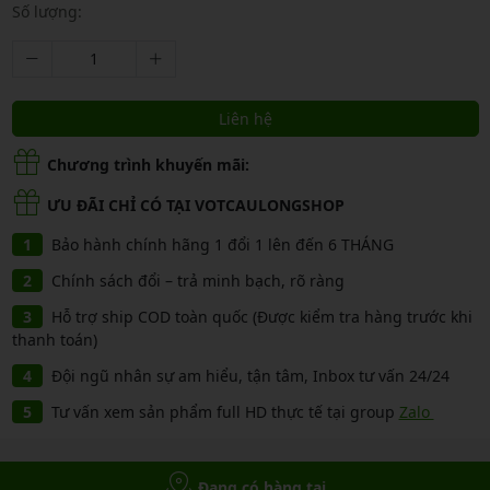
Số lượng:
Liên hệ
Chương trình khuyến mãi:
ƯU ĐÃI CHỈ CÓ TẠI VOTCAULONGSHOP
Bảo hành chính hãng 1 đổi 1 lên đến 6 THÁNG
Chính sách đổi – trả minh bạch, rõ ràng
Hỗ trợ ship COD toàn quốc (Được kiểm tra hàng trước khi
thanh toán)
Đội ngũ nhân sự am hiểu, tận tâm, Inbox tư vấn 24/24
Tư vấn xem sản phẩm full HD thực tế tại group
Zalo
Đang có hàng tại