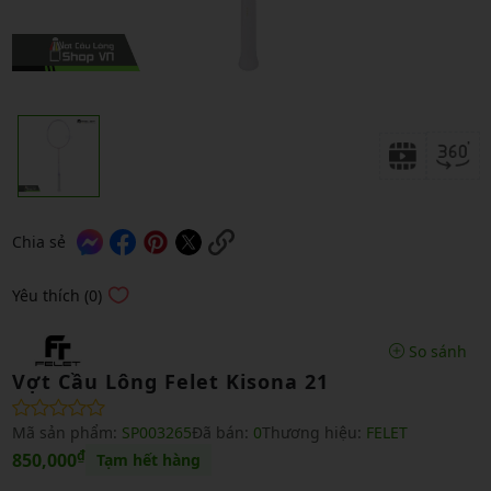
Chia sẻ
Yêu thích (0)
So sánh
Vợt Cầu Lông Felet Kisona 21
Mã sản phẩm:
SP003265
Đã bán:
0
Thương hiệu:
FELET
₫
850,000
Tạm hết hàng