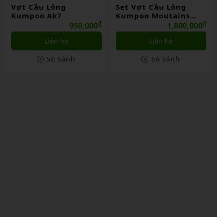
Set Vợt Cầu Lông
Set Vợt Cầu Lông
Kumpoo Moutains
Kumpoo Sakura
And River
₫
₫
1,800,000
750,000
Liên hệ
Liên hệ
So sánh
So sánh