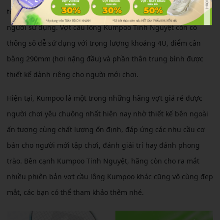
trắng chủ đạo mang đến sự năng động và trẻ trung cho
người sử dụng. Vợt cầu lông Kumpoo Tinh Nguyệt còn có
thông số dễ sử dụng với trọng lượng khoảng 4U, điểm cân
bằng 290mm (hơi nặng đầu) và phần thân trung bình được
thiết kế dành riêng cho người mới chơi.
Hiện tại, Kumpoo là một trong những hãng vợt giá rẻ được
người chơi yêu chuộng nhất hiện nay nhờ thiết kế bên ngoài
ấn tượng cùng chất lượng ổn định, đáp ứng các nhu cầu cơ
bản cho người mới tập chơi, đánh giải trí hay đánh phong
trào. Bên cạnh Kumpoo Tinh Nguyệt, hãng còn cho ra mắt
nhiều phiên bản vợt cầu lông Kumpoo khác cũng vô cùng đẹp
mắt, các bạn có thể tham khảo thêm nhé.