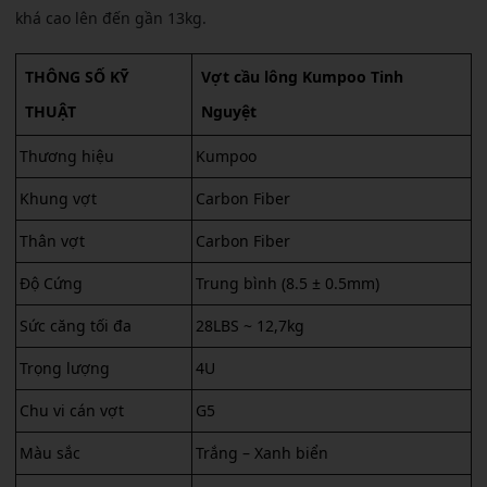
khá cao lên đến gần 13kg.
THÔNG SỐ KỸ
Vợt cầu lông Kumpoo Tinh
THUẬT
Nguyệt
Thương hiệu
Kumpoo
Khung vợt
Carbon Fiber
Thân vợt
Carbon Fiber
Độ Cứng
Trung bình (8.5 ± 0.5mm)
Sức căng tối đa
28LBS ~ 12,7kg
Trọng lượng
4U
Chu vi cán vợt
G5
Màu sắc
Trắng – Xanh biển