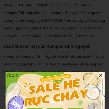
HIGHER HIT RATE
: Công nghệ này đem lại cho cây vợt
Kumpoo Tinh Nguyệt một hình dạng khung có điểm ngọt lớn
tương tự như công nghệ ISOMETRIC trên các cây vợt cầu lông
Yonex, giúp tăng diện tích tiếp xúc cầu, tăng tiếng nổ và khả
năng vào lực tốt nhất dù điểm tiếp xúc cầu lệch tâm vợt.
Đặc điểm nổi bật của Kumpoo Tinh Nguyệt
Khung vợt Kumpoo Tinh Nguyệt có mặt vát siêu mảnh nên có
khả năng giúp làm giảm tối đa sức cản không khí và giúp vợt
trở nên linh hoạt hơn. Bên cạnh đó, loại vợt này còn có có
×
phần thân nhẹ, độ dẻo trung bình và trợ lực tốt giúp người
chơi hất cầu, chặn cầu và chỉnh hướng phòng thủ đạt hiệu
quả tốt.
Được thiết kế bề ngoài hiện đại kết hợp với tone màu xanh