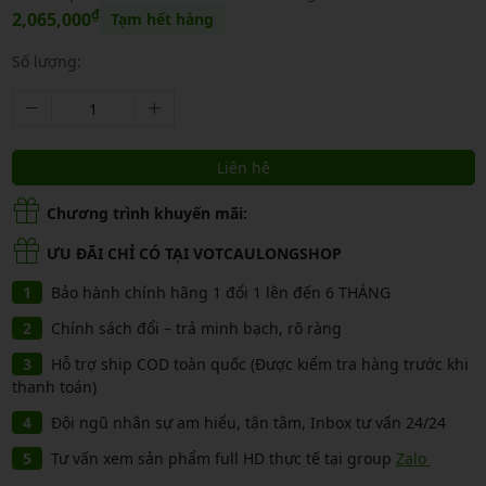
₫
2,065,000
Tạm hết hàng
Số lượng:
Liên hệ
Chương trình khuyến mãi:
ƯU ĐÃI CHỈ CÓ TẠI VOTCAULONGSHOP
Bảo hành chính hãng 1 đổi 1 lên đến 6 THÁNG
Chính sách đổi – trả minh bạch, rõ ràng
Hỗ trợ ship COD toàn quốc (Được kiểm tra hàng trước khi
thanh toán)
Đội ngũ nhân sự am hiểu, tận tâm, Inbox tư vấn 24/24
Tư vấn xem sản phẩm full HD thực tế tại group
Zalo