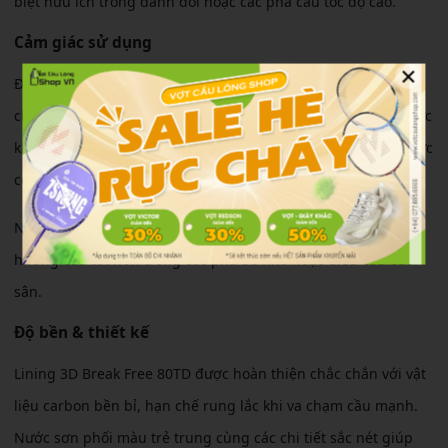
biệt hữu ích trong đánh đôi hoặc các pha cầu tốc độ cao.
Cảm giác sử dụng
×
Đũa vợt độ cứng trung bình mang lại cảm giác trợ lực dễ
chịu, không quá khó thuần. Người chơi có thể dễ dàng tạo lực
khi phông cầu hoặc smash mà không cần dùng quá nhiều sức
cổ tay.
Ngoài ra, cảm giác tiếp xúc cầu khá ổn định, giúp kiểm soát
hướng cầu tốt hơn trong các pha bỏ nhỏ hoặc điều cầu cuối
sân.
Độ bền & thiết kế
Lining 3D Break Free 80TD được hoàn thiện chắc chắn với vật
liệu carbon bền bỉ, hạn chế rung lắc khi va chạm cầu mạnh.
Nước sơn phối màu trẻ trung cùng các chi tiết sắc nét giúp