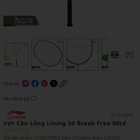
Chia sẻ
Yêu thích (0)
So sánh
Vợt Cầu Lông Lining 3d Break Free 80td
Mã sản phẩm:
SP000788
Đã bán:
0
Thương hiệu:
LINING