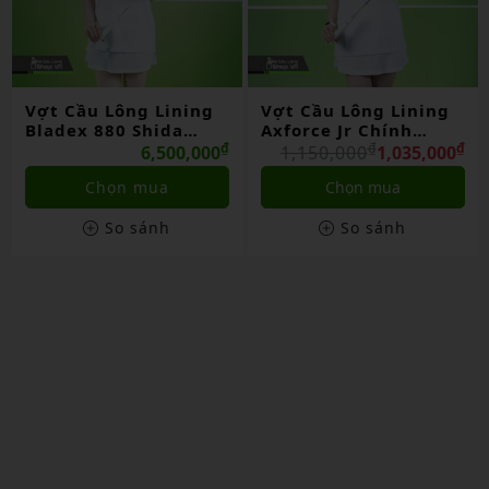
ng
Vợt Cầu Lông Lining
Vợt Cầu Lông Lining
Axforce Jr Chính
3d Calibar 800 Chín
₫
Hãng
₫
₫
Hãng
₫
000
1,150,000
1,035,000
3,900,000
3,510,00
Chọn mua
Liên hệ
So sánh
So sánh