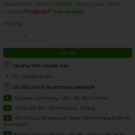
Mã sản phẩm:
1905181934
Đã bán:
0
Thương hiệu:
LINING
₫
₫
1,165,000
1,048,500
Tạm hết hàng
Số lượng:
Liên hệ
Chương trình khuyến mãi:
VỢT LINING 10-20%
ƯU ĐÃI CHỈ CÓ TẠI VOTCAULONGSHOP
Bảo hành chính hãng 1 đổi 1 lên đến 6 THÁNG
Chính sách đổi – trả minh bạch, rõ ràng
Hỗ trợ ship COD toàn quốc (Được kiểm tra hàng trước khi
thanh toán)
Đội ngũ nhân sự am hiểu, tận tâm, Inbox tư vấn 24/24