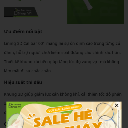
Ưu điểm nổi bật
Lining 3D Calibar 001 mang lại sự ổn định cao trong từng cú
đánh, hỗ trợ người chơi kiểm soát đường cầu chính xác hơn.
Thiết kế khung cải tiến giúp tăng tốc độ vung vợt mà không
làm mất đi sự chắc chắn.
Hiệu suất thi đấu
Khung 3D giúp giảm lực cản không khí, cải thiện tốc độ phản
×
xạ. Người chơi dễ dàng thực hiện các pha cầu nhanh, chuyển
đổi giữa tấn công và phòng thủ mượt mà.
Cảm giác sử dụng