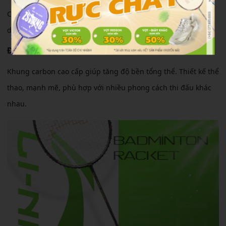
Cảm giác cầm vợt chắc tay, độ ổn định tốt giúp kiểm soát cầu
dễ dàng hơn trong các pha điều cầu dài và phản tạt nhanh.
Độ bền & thiết kế
Khung carbon cao cấp giúp tăng độ bền tổng thể. Thiết kế thể
thao, mạnh mẽ, phù hợp với nhiều phong cách thi đấu khác
nhau.