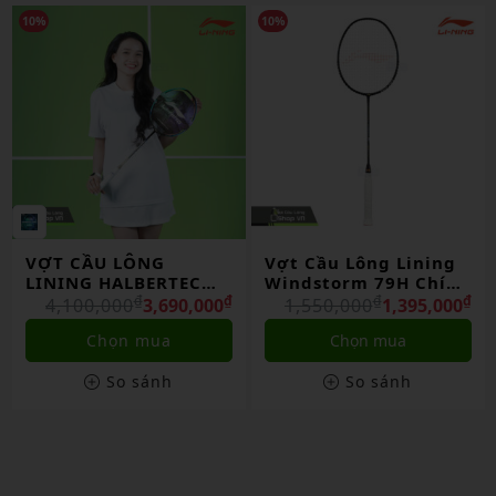
10%
10%
Vợt Cầu Lông Lining
Vợt Cầu Lông Lining
Windstorm 79H Chính
Turbo Charging 50d
Hãng
₫
₫
Chính Hãng
₫
₫
1,550,000
1,395,000
1,750,000
1,575,000
Chọn mua
Chọn mua
So sánh
So sánh