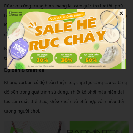
Đũa vợt cứng trung bình mang lại cảm giác trợ lực tốt, phù
×
hợp cả người chơi phong trào lẫn người có lực tay trung bình.
Khi tiếp xúc cầu, mặt vợt cho độ bám cầu ổn định giúp điều
cầu và bỏ nhỏ chính xác hơn.
Ngoài ra, trọng lượng vừa phải giúp hạn chế tình trạng mỏi
tay khi chơi lâu.
Độ bền & thiết kế
Khung carbon có độ hoàn thiện tốt, chịu lực căng cao và tăng
độ bền trong quá trình sử dụng. Thiết kế phối màu hiện đại
tạo cảm giác thể thao, khỏe khoắn và phù hợp với nhiều đối
tượng người chơi.