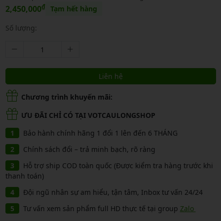
₫
2,450,000
Tạm hết hàng
Số lượng:
Liên hệ
Chương trình khuyến mãi:
ƯU ĐÃI CHỈ CÓ TẠI VOTCAULONGSHOP
Bảo hành chính hãng 1 đổi 1 lên đến 6 THÁNG
Chính sách đổi – trả minh bạch, rõ ràng
Hỗ trợ ship COD toàn quốc (Được kiểm tra hàng trước khi
thanh toán)
Đội ngũ nhân sự am hiểu, tận tâm, Inbox tư vấn 24/24
Tư vấn xem sản phẩm full HD thực tế tại group
Zalo