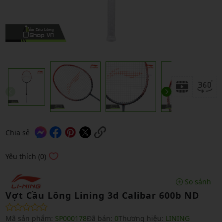
Chia sẻ
Yêu thích (0)
So sánh
Vợt Cầu Lông Lining 3d Calibar 600b ND
Mã sản phẩm:
SP000178
Đã bán:
0
Thương hiệu:
LINING